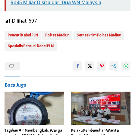
Rp45 Miliar Disita dari Dua WN Malaysia
Dilihat:
697
Pencuri Kabel PLN
Polres Madiun
Satreskrim Polres Madiun
Spesialis Pencuri Kabel PLN
Baca Juga
Tagihan Air Membengkak, Warga
Pelaku Pembunuhan Wanita