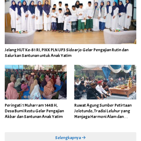
Jelang HUT Ke-81 RI, PIKK PLN UP3 Sidoarjo Gelar Pengajian Rutin dan
Salurkan Santunan untuk Anak Yatim
Peringati 1 Muharram 1448 H,
Ruwat Agung Sumber Petirtaan
Desa Bumi Restu Gelar Pengajian
Jolotundo, Tradisi Leluhur yang
Akbar dan Santunan Anak Yatim
Menjaga Harmoni Alam dan
Warisan Sejarah
Selengkapnya