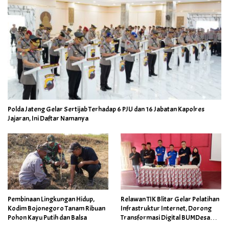
Polda Jateng Gelar Sertijab Terhadap 6 PJU dan 16 Jabatan Kapolres
Jajaran, Ini Daftar Namanya
Pembinaan Lingkungan Hidup,
Relawan TIK Blitar Gelar Pelatihan
Kodim Bojonegoro Tanam Ribuan
Infrastruktur Internet, Dorong
Pohon Kayu Putih dan Balsa
Transformasi Digital BUMDesa
dan Pemerintahan Desa