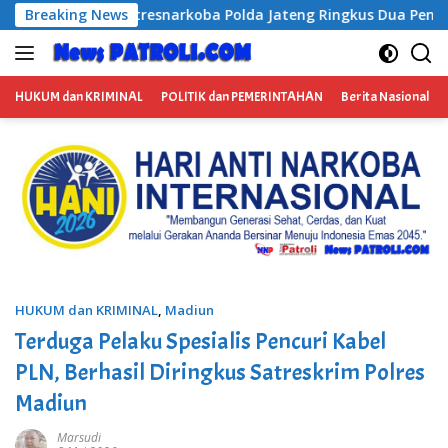
Langsung
 Ringkus Dua Pengedar Sabu di Colomadu, 23 Paket Narkotika Be
Breaking News
ke
konten
HUKUM dan KRIMINAL
POLITIK dan PEMERINTAHAN
Berita Nasional
HUKUM dan KRIMINAL
,
Madiun
Terduga Pelaku Spesialis Pencuri Kabel
PLN, Berhasil Diringkus Satreskrim Polres
Madiun
Marsudi