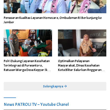
Penasaran Kualitas Layanan Homecare, Ombudsman RI Berkunjung ke
Jember
Polri Dukung Layanan Kesehatan
Optimalkan Pelayanan
Terintegrasi di Purwantoro,
Masyarakat, Dinas Kesehatan
Ratusan Warga Desa Kepyar Ikuti
Kota Blitar Salurkan Anggaran
Skrining Penyakit Gratis
DBBCHT Tahun 2026 untuk
Penguatan Puskesmas Kecamatan
Selengkapnya
News PATROLI TV – Youtube Chanel