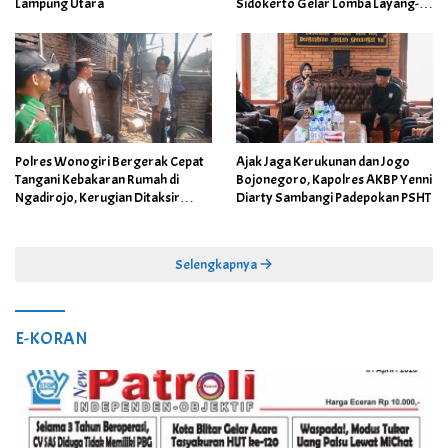
Lampung Utara
Sidokerto Gelar Lomba Layang-
Layang
Polres Wonogiri Bergerak Cepat
Ajak Jaga Kerukunan dan Jogo
Tangani Kebakaran Rumah di
Bojonegoro, Kapolres AKBP Yenni
Ngadirojo, Kerugian Ditaksir
Diarty Sambangi Padepokan PSHT
Capai Rp100 Juta
Selengkapnya
E-KORAN