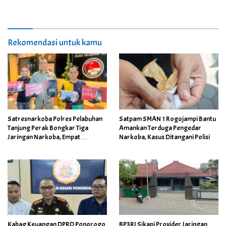
Rekomendasi untuk kamu
Satresnarkoba Polres Pelabuhan
Satpam SMAN 1 Rogojampi Bantu
Tanjung Perak Bongkar Tiga
Amankan Terduga Pengedar
Jaringan Narkoba, Empat
Narkoba, Kasus Ditangani Polisi
Tersangka Diamankan
Kabag Keuangan DPRD Ponorogo
BP3RI Sikapi Provider Jaringan