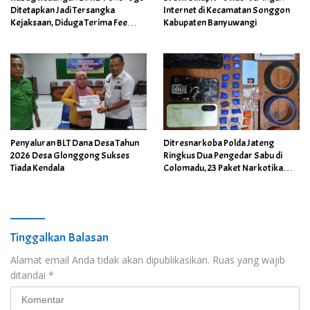
Ditetapkan Jadi Tersangka
Internet di Kecamatan Songgon
Kejaksaan, Diduga Terima Fee
Kabupaten Banyuwangi
30%
Penyaluran BLT Dana Desa Tahun
Ditresnarkoba Polda Jateng
2026 Desa Glonggong Sukses
Ringkus Dua Pengedar Sabu di
Tiada Kendala
Colomadu, 23 Paket Narkotika
Berhasil Disita
Tinggalkan Balasan
Alamat email Anda tidak akan dipublikasikan.
Ruas yang wajib
ditandai
*