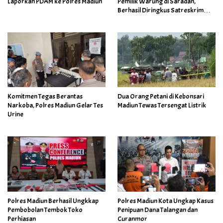
Laporkan PDAM ke Polres Madiun
Pemilik Warung di Saradan,
Berhasil Diringkus Satreskrim
Polres Madiun
Komitmen Tegas Berantas
Dua Orang Petani di Kebonsari
Narkoba, Polres Madiun Gelar Tes
Madiun Tewas Tersengat Listrik
Urine
Polres Madiun Berhasil Ungkkap
Polres Madiun Kota Ungkap Kasus
Pembobolan Tembok Toko
Penipuan Dana Talangan dan
Perhiasan
Curanmor