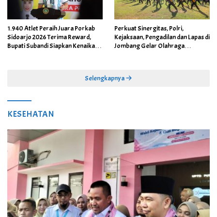
1.940 Atlet Peraih Juara Porkab
Perkuat Sinergitas, Polri,
Sidoarjo 2026 Terima Reward,
Kejaksaan, Pengadilan dan Lapas di
Bupati Subandi Siapkan Kenaikan
Jombang Gelar Olahraga
Bonus Porprov Jatim hingga Rp60
Bersama
Juta
Selengkapnya
KESEHATAN