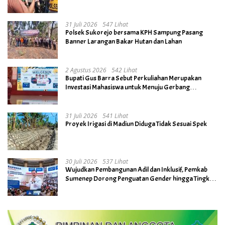
Dihentikan
31 Juli 2026
547 Lihat
Polsek Sukorejo bersama KPH Sampung Pasang
Banner Larangan Bakar Hutan dan Lahan
2 Agustus 2026
542 Lihat
Bupati Gus Barra Sebut Perkuliahan Merupakan
Investasi Mahasiswa untuk Menuju Gerbang
Kesuksesan di Masa Depan
31 Juli 2026
541 Lihat
Proyek Irigasi di Madiun Diduga Tidak Sesuai Spek
30 Juli 2026
537 Lihat
Wujudkan Pembangunan Adil dan Inklusif, Pemkab
Sumenep Dorong Penguatan Gender hingga Tingkat
Desa