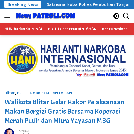
Langsung
a Polres Pelabuhan Tanjung Perak Bongkar Tiga Jaringan Nar
Breaking News
ke
konten
HUKUM dan KRIMINAL
POLITIK dan PEMERINTAHAN
Berita Nasional
Blitar
,
POLITIK dan PEMERINTAHAN
Walikota Blitar Gelar Rakor Pelaksanaan
Makan Bergizi Gratis Bersama Koperasi
Merah Putih dan Mitra Yayasan MBG
Triyono