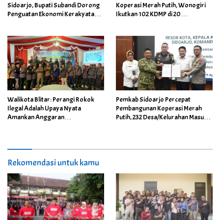
Sidoarjo, Bupati Subandi Dorong
Koperasi Merah Putih, Wonogiri
Penguatan Ekonomi Kerakyatan
Ikutkan 102 KDMP di 20
dan UMKM Desa
Kecamatan
Walikota Blitar: Perangi Rokok
Pemkab Sidoarjo Percepat
Ilegal Adalah Upaya Nyata
Pembangunan Koperasi Merah
Amankan Anggaran
Putih, 232 Desa/Kelurahan Masuk
Pembangunan Daerah
Pemetaan
Rekomendasi untuk kamu