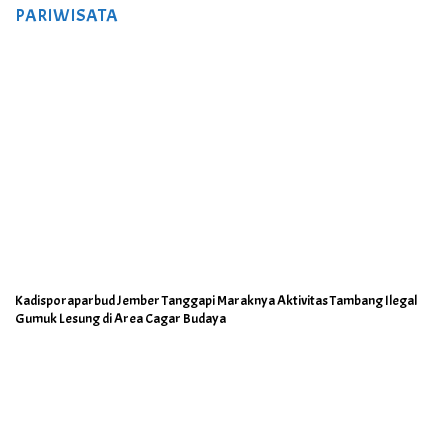
PARIWISATA
Kadisporaparbud Jember Tanggapi Maraknya Aktivitas Tambang Ilegal
Gumuk Lesung di Area Cagar Budaya