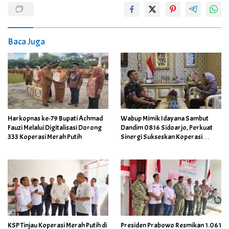
Baca Juga
Harkopnas ke-79 Bupati Achmad
Wabup Mimik Idayana Sambut
Fauzi Melalui Digitalisasi Dorong
Dandim 0816 Sidoarjo, Perkuat
333 Koperasi Merah Putih
Sinergi Sukseskan Koperasi
Merah Putih
KSP Tinjau Koperasi Merah Putih di
Presiden Prabowo Resmikan 1.061