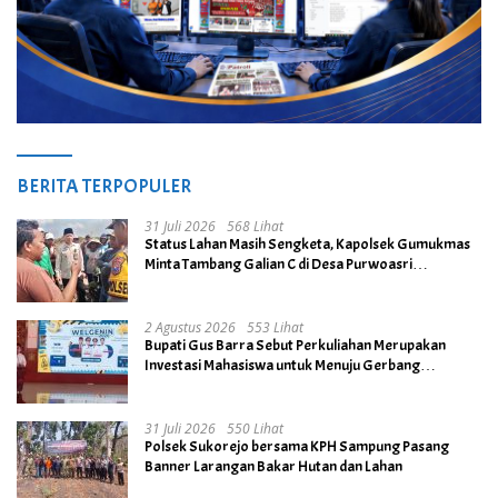
BERITA TERPOPULER
31 Juli 2026
568 Lihat
Status Lahan Masih Sengketa, Kapolsek Gumukmas
Minta Tambang Galian C di Desa Purwoasri
Dihentikan
2 Agustus 2026
553 Lihat
Bupati Gus Barra Sebut Perkuliahan Merupakan
Investasi Mahasiswa untuk Menuju Gerbang
Kesuksesan di Masa Depan
31 Juli 2026
550 Lihat
Polsek Sukorejo bersama KPH Sampung Pasang
Banner Larangan Bakar Hutan dan Lahan