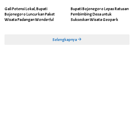
Gali Potensi Lokal, Bupati
Bupati Bojonegoro Lepas Ratusan
Bojonegoro Luncurkan Paket
Pembimbing Desa untuk
Wisata Padangan Wonderful
Sukseskan Wisata Geopark
Selengkapnya