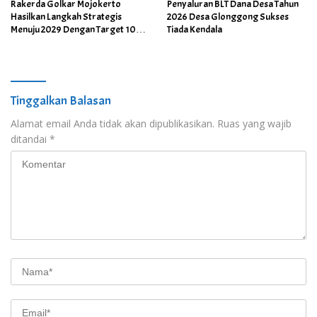
Rakerda Golkar Mojokerto
Penyaluran BLT Dana Desa Tahun
Hasilkan Langkah Strategis
2026 Desa Glonggong Sukses
Menuju 2029 Dengan Target 10
Tiada Kendala
Kursi Dewan
Tinggalkan Balasan
Alamat email Anda tidak akan dipublikasikan.
Ruas yang wajib
ditandai
*