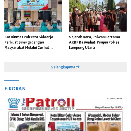
Sat Binmas Polresta Sidoarjo
Sejarah Baru, Polwan Pertama
Perkuat Sinergi dengan
AKBP Raswidiati Pimpin Polres
Masyarakat Melalui Curhat
Lampung Utara
Kamtibmas
Selengkapnya
E-KORAN