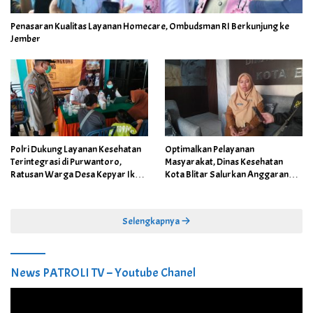
Penasaran Kualitas Layanan Homecare, Ombudsman RI Berkunjung ke
Jember
Polri Dukung Layanan Kesehatan
Optimalkan Pelayanan
Terintegrasi di Purwantoro,
Masyarakat, Dinas Kesehatan
Ratusan Warga Desa Kepyar Ikuti
Kota Blitar Salurkan Anggaran
Skrining Penyakit Gratis
DBBCHT Tahun 2026 untuk
Penguatan Puskesmas Kecamatan
Selengkapnya
News PATROLI TV – Youtube Chanel
Pemutar
Video