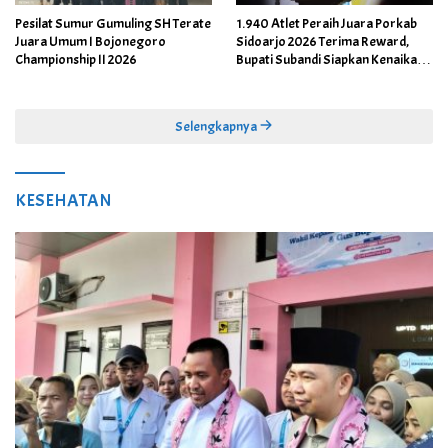
Pesilat Sumur Gumuling SH Terate
1.940 Atlet Peraih Juara Porkab
Juara Umum I Bojonegoro
Sidoarjo 2026 Terima Reward,
Championship II 2026
Bupati Subandi Siapkan Kenaikan
Bonus Porprov Jatim hingga Rp60
Juta
Selengkapnya
KESEHATAN