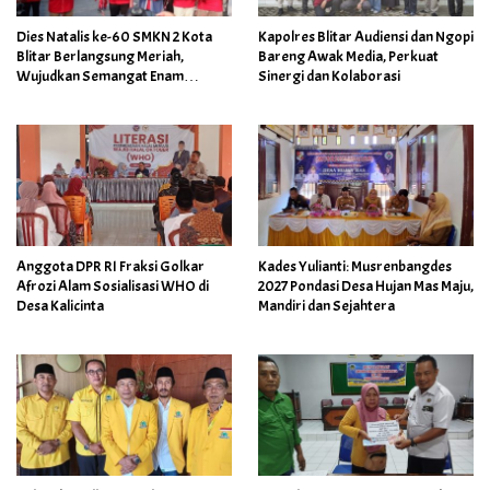
Dies Natalis ke-60 SMKN 2 Kota
Kapolres Blitar Audiensi dan Ngopi
Blitar Berlangsung Meriah,
Bareng Awak Media, Perkuat
Wujudkan Semangat Enam
Sinergi dan Kolaborasi
Dekade Berkarya Membangun
Insan Unggul
Anggota DPR RI Fraksi Golkar
Kades Yulianti: Musrenbangdes
Afrozi Alam Sosialisasi WHO di
2027 Pondasi Desa Hujan Mas Maju,
Desa Kalicinta
Mandiri dan Sejahtera