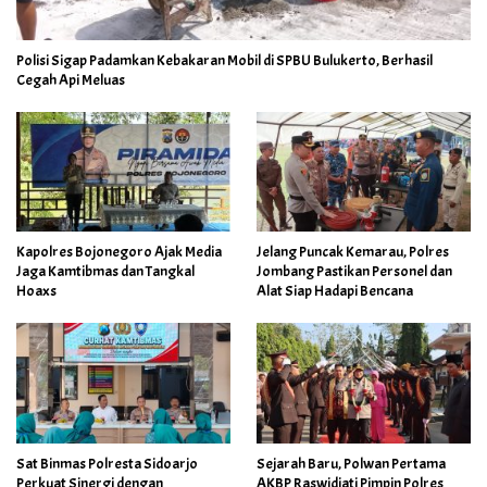
Polisi Sigap Padamkan Kebakaran Mobil di SPBU Bulukerto, Berhasil
Cegah Api Meluas
Kapolres Bojonegoro Ajak Media
Jelang Puncak Kemarau, Polres
Jaga Kamtibmas dan Tangkal
Jombang Pastikan Personel dan
Hoaxs
Alat Siap Hadapi Bencana
Sat Binmas Polresta Sidoarjo
Sejarah Baru, Polwan Pertama
Perkuat Sinergi dengan
AKBP Raswidiati Pimpin Polres