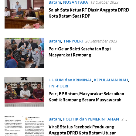
Batam
,
NUSANTARA
13 Oktober 2023
Salah Satu Ketua RT Diusir Anggota DPRD
Kota Batam Saat RDP
Batam
,
TNI-POLRI
20 September 2023
Polri Gelar Bakti Kesehatan Bagi
Masyarakat Rempang
HUKUM dan KRIMINAL
,
KEPULAUAN RIAU
,
TNI-POLRI
12 September 2023
Polri, BP Batam, Masyarakat Selesaikan
Konflik Rampang Secara Musyawarah
Batam
,
POLITIK dan PEMERINTAHAN
9
September 2023
Viral! Status Facebook Pendukung
Anggota DPRD Kota Batam Utusan