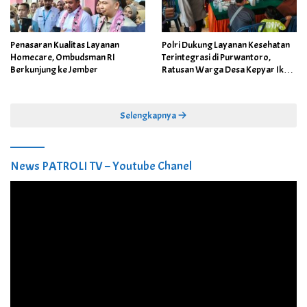
Penasaran Kualitas Layanan
Polri Dukung Layanan Kesehatan
Homecare, Ombudsman RI
Terintegrasi di Purwantoro,
Berkunjung ke Jember
Ratusan Warga Desa Kepyar Ikuti
Skrining Penyakit Gratis
Selengkapnya
News PATROLI TV – Youtube Chanel
Pemutar
Video