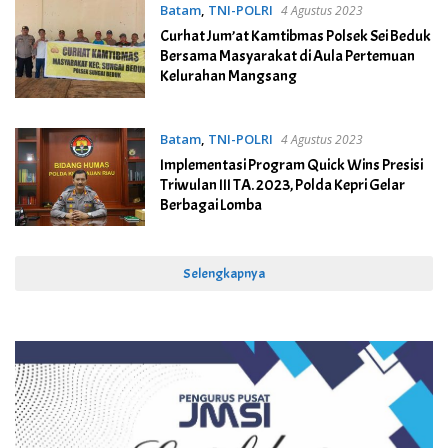
Batam
,
TNI-POLRI
4 Agustus 2023
Curhat Jum’at Kamtibmas Polsek Sei Beduk
Bersama Masyarakat di Aula Pertemuan
Kelurahan Mangsang
Batam
,
TNI-POLRI
4 Agustus 2023
Implementasi Program Quick Wins Presisi
Triwulan III TA. 2023, Polda Kepri Gelar
Berbagai Lomba
Selengkapnya