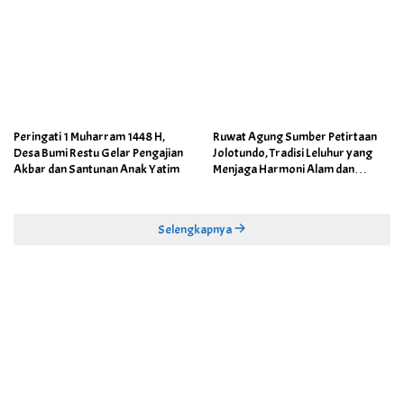
Peringati 1 Muharram 1448 H,
Ruwat Agung Sumber Petirtaan
Desa Bumi Restu Gelar Pengajian
Jolotundo, Tradisi Leluhur yang
Akbar dan Santunan Anak Yatim
Menjaga Harmoni Alam dan
Warisan Sejarah
Selengkapnya