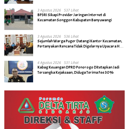
3 Agustus 2026
537 Lihat
BP3RI Sikapi Provider Jaringan Internet di
Kecamatan Songgon Kabupaten Banyuwangi
3 Agustus 2026
536 Lihat
Sejumlah Warga Puger Datangi Kantor Kecamatan,
Pertanyakan Rencana Tidak Digelarnya Upacara HUT
RI ke- 81
4 Agustus 2026
531 Lihat
Kabag Keuangan DPRD Ponorogo Ditetapkan Jadi
Tersangka Kejaksaan, Diduga Terima Fee 30%