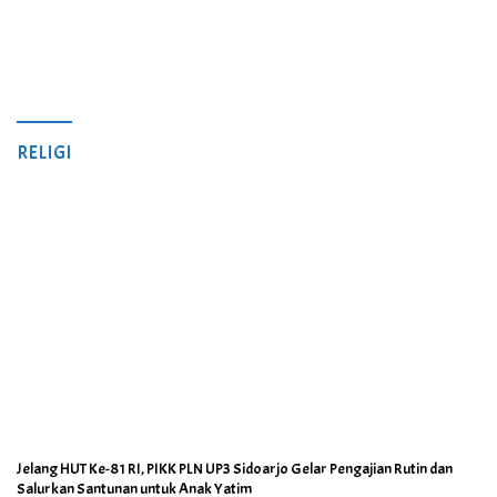
RELIGI
Jelang HUT Ke-81 RI, PIKK PLN UP3 Sidoarjo Gelar Pengajian Rutin dan
Salurkan Santunan untuk Anak Yatim