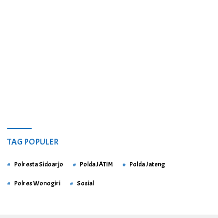
TAG POPULER
Polresta Sidoarjo
Polda JATIM
Polda Jateng
Polres Wonogiri
Sosial