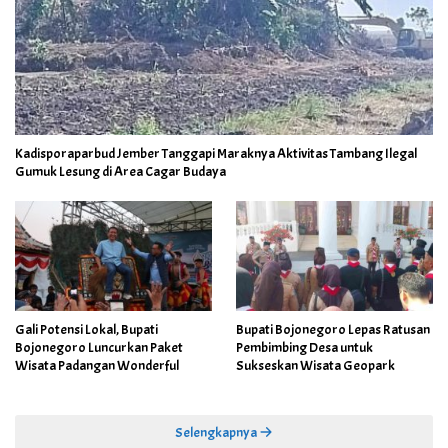
Kadisporaparbud Jember Tanggapi Maraknya Aktivitas Tambang Ilegal
Gumuk Lesung di Area Cagar Budaya
Gali Potensi Lokal, Bupati
Bupati Bojonegoro Lepas Ratusan
Bojonegoro Luncurkan Paket
Pembimbing Desa untuk
Wisata Padangan Wonderful
Sukseskan Wisata Geopark
Selengkapnya