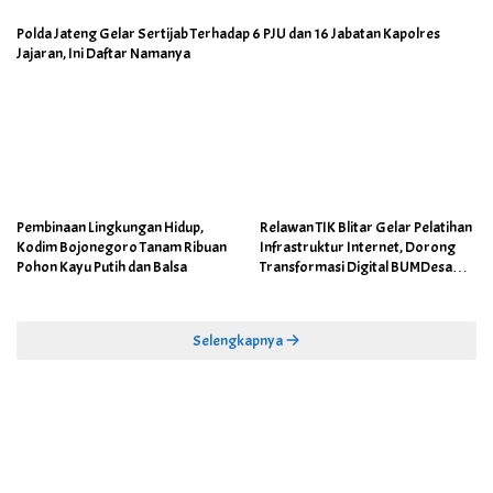
Polda Jateng Gelar Sertijab Terhadap 6 PJU dan 16 Jabatan Kapolres
Jajaran, Ini Daftar Namanya
Pembinaan Lingkungan Hidup,
Relawan TIK Blitar Gelar Pelatihan
Kodim Bojonegoro Tanam Ribuan
Infrastruktur Internet, Dorong
Pohon Kayu Putih dan Balsa
Transformasi Digital BUMDesa
dan Pemerintahan Desa
Selengkapnya