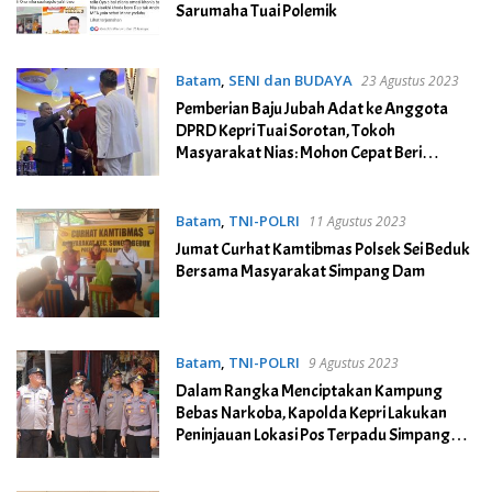
Sarumaha Tuai Polemik
Batam
,
SENI dan BUDAYA
23 Agustus 2023
Pemberian Baju Jubah Adat ke Anggota
DPRD Kepri Tuai Sorotan, Tokoh
Masyarakat Nias: Mohon Cepat Beri
Penjelasan
Batam
,
TNI-POLRI
11 Agustus 2023
Jumat Curhat Kamtibmas Polsek Sei Beduk
Bersama Masyarakat Simpang Dam
Batam
,
TNI-POLRI
9 Agustus 2023
Dalam Rangka Menciptakan Kampung
Bebas Narkoba, Kapolda Kepri Lakukan
Peninjauan Lokasi Pos Terpadu Simpang
Dam Kampung Aceh