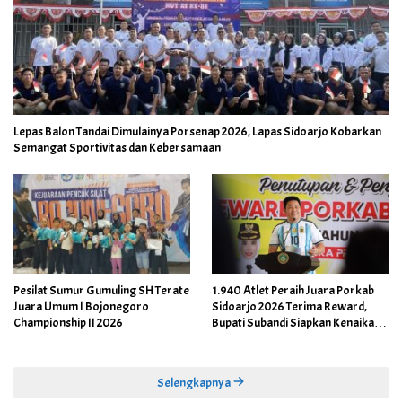
Lepas Balon Tandai Dimulainya Porsenap 2026, Lapas Sidoarjo Kobarkan
Semangat Sportivitas dan Kebersamaan
Pesilat Sumur Gumuling SH Terate
1.940 Atlet Peraih Juara Porkab
Juara Umum I Bojonegoro
Sidoarjo 2026 Terima Reward,
Championship II 2026
Bupati Subandi Siapkan Kenaikan
Bonus Porprov Jatim hingga Rp60
Juta
Selengkapnya