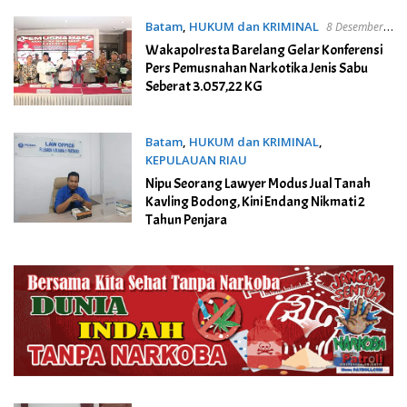
Batam
,
HUKUM dan KRIMINAL
8 Desember
2023
Wakapolresta Barelang Gelar Konferensi
Pers Pemusnahan Narkotika Jenis Sabu
Seberat 3.057,22 KG
Batam
,
HUKUM dan KRIMINAL
,
KEPULAUAN RIAU
4 November 2023
Nipu Seorang Lawyer Modus Jual Tanah
Kavling Bodong, Kini Endang Nikmati 2
Tahun Penjara