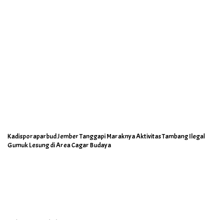
Kadisporaparbud Jember Tanggapi Maraknya Aktivitas Tambang Ilegal
Gumuk Lesung di Area Cagar Budaya