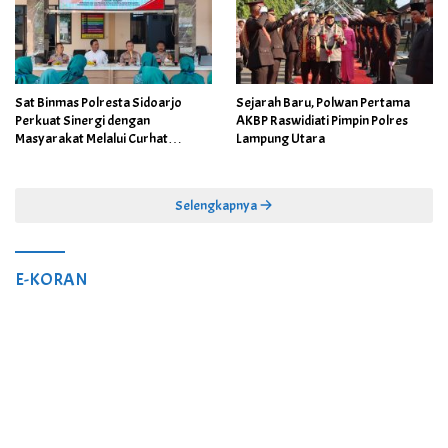
Sat Binmas Polresta Sidoarjo
Sejarah Baru, Polwan Pertama
Perkuat Sinergi dengan
AKBP Raswidiati Pimpin Polres
Masyarakat Melalui Curhat
Lampung Utara
Kamtibmas
Selengkapnya
E-KORAN