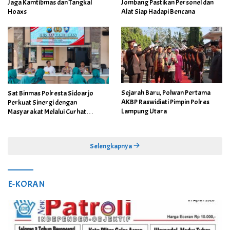
Jaga Kamtibmas dan Tangkal
Jombang Pastikan Personel dan
Hoaxs
Alat Siap Hadapi Bencana
Sejarah Baru, Polwan Pertama
Sat Binmas Polresta Sidoarjo
AKBP Raswidiati Pimpin Polres
Perkuat Sinergi dengan
Lampung Utara
Masyarakat Melalui Curhat
Kamtibmas
Selengkapnya
E-KORAN