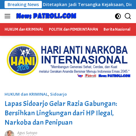
Langsung
rsangka Kejaksaan, Diduga Terima Fee 30%
Breaking News
BP3RI Sik
ke
konten
HUKUM dan KRIMINAL
POLITIK dan PEMERINTAHAN
Berita Nasional
HUKUM dan KRIMINAL
,
Sidoarjo
Lapas Sidoarjo Gelar Razia Gabungan:
Bersihkan Lingkungan dari HP Ilegal,
Narkoba dan Penipuan
Agus Sutopo