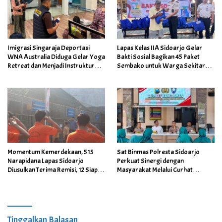
Imigrasi Singaraja Deportasi
Lapas Kelas IIA Sidoarjo Gelar
WNA Australia Diduga Gelar Yoga
Bakti Sosial Bagikan 45 Paket
Retreat dan Menjadi Instruktur
Sembako untuk Warga Sekitar
Meditasi
Lapas
Momentum Kemerdekaan, 515
Sat Binmas Polresta Sidoarjo
Narapidana Lapas Sidoarjo
Perkuat Sinergi dengan
Diusulkan Terima Remisi, 12 Siap
Masyarakat Melalui Curhat
Kembali ke Tengah Masyarakat
Kamtibmas
Tinggalkan Balasan