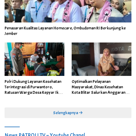
Penasaran Kualitas Layanan Homecare, Ombudsman RI Berkunjung ke
Jember
Polri Dukung Layanan Kesehatan
Optimalkan Pelayanan
Terintegrasi di Purwantoro,
Masyarakat, Dinas Kesehatan
Ratusan Warga Desa Kepyar Ikuti
Kota Blitar Salurkan Anggaran
Skrining Penyakit Gratis
DBBCHT Tahun 2026 untuk
Penguatan Puskesmas Kecamatan
Selengkapnya
News PATROLI TV – Youtube Chanel