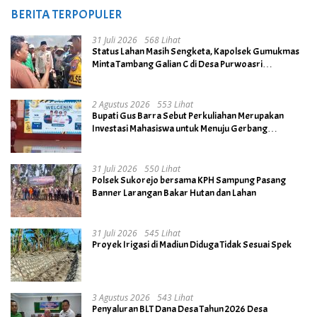
BERITA TERPOPULER
31 Juli 2026
568 Lihat
Status Lahan Masih Sengketa, Kapolsek Gumukmas
Minta Tambang Galian C di Desa Purwoasri
Dihentikan
2 Agustus 2026
553 Lihat
Bupati Gus Barra Sebut Perkuliahan Merupakan
Investasi Mahasiswa untuk Menuju Gerbang
Kesuksesan di Masa Depan
31 Juli 2026
550 Lihat
Polsek Sukorejo bersama KPH Sampung Pasang
Banner Larangan Bakar Hutan dan Lahan
31 Juli 2026
545 Lihat
Proyek Irigasi di Madiun Diduga Tidak Sesuai Spek
3 Agustus 2026
543 Lihat
Penyaluran BLT Dana Desa Tahun 2026 Desa