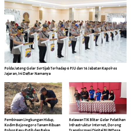
Polda Jateng Gelar Sertijab Terhadap 6 PJU dan 16 Jabatan Kapolres
Jajaran, Ini Daftar Namanya
Pembinaan Lingkungan Hidup,
Relawan TIK Blitar Gelar Pelatihan
Kodim Bojonegoro Tanam Ribuan
Infrastruktur Internet, Dorong
Pohon Kayu Putih dan Balsa
Transformasi Digital BUMDesa