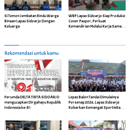
Si Temon Jembatan Rindu Warga
WBP Lapas Sidoarjo Siap Produksi
Binaan Lapas Sidoarjo Dengan
Cover Paspor, Perkuat
Keluarga
Kemandirian Melalui Kerja Sama
dengan Pihak Ketiga
Rekomendasi untuk kamu
Perumda DELTA TIRTA SIDOARJO
Lepas Balon Tandai Dimulainya
mengucapkan Dirgahayu Republik
Porsenap 2026, Lapas Sidoarjo
Indonesia ke-81
Kobarkan Semangat Sportivitas
dan Kebersamaan