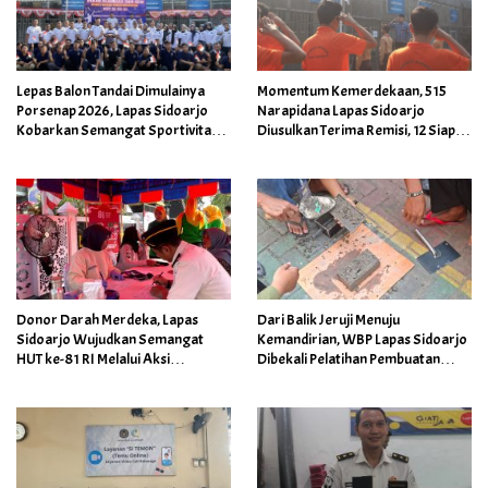
Lepas Balon Tandai Dimulainya
Momentum Kemerdekaan, 515
Porsenap 2026, Lapas Sidoarjo
Narapidana Lapas Sidoarjo
Kobarkan Semangat Sportivitas
Diusulkan Terima Remisi, 12 Siap
dan Kebersamaan
Kembali ke Tengah Masyarakat
Donor Darah Merdeka, Lapas
Dari Balik Jeruji Menuju
Sidoarjo Wujudkan Semangat
Kemandirian, WBP Lapas Sidoarjo
HUT ke-81 RI Melalui Aksi
Dibekali Pelatihan Pembuatan
Kemanusiaan
Paving Blok dan Manajemen Usaha