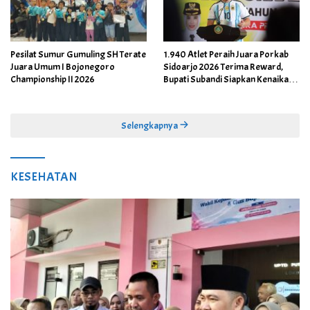
Pesilat Sumur Gumuling SH Terate
1.940 Atlet Peraih Juara Porkab
Juara Umum I Bojonegoro
Sidoarjo 2026 Terima Reward,
Championship II 2026
Bupati Subandi Siapkan Kenaikan
Bonus Porprov Jatim hingga Rp60
Juta
Selengkapnya
KESEHATAN