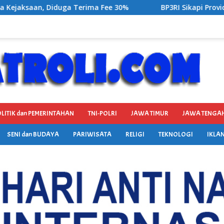
30%
BP3RI Sikapi Provider Jaringan Internet di Kecam
LITIK dan PEMERINTAHAN
TNI-POLRI
JAWA TIMUR
JAWA TENGA
SENI dan BUDAYA
PARIWISATA
RELIGI
TEKNOLOGI
IKLAN