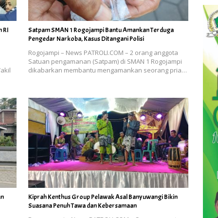
 RI
Satpam SMAN 1 Rogojampi Bantu Amankan Terduga
Pengedar Narkoba, Kasus Ditangani Polisi
Rogojampi – News PATROLI.COM – 2 orang anggota
Satuan pengamanan (Satpam) di SMAN 1 Rogojampi
akil
dikabarkan membantu mengamankan seorang pria…
an
Kiprah Kenthus Group Pelawak Asal Banyuwangi Bikin
Suasana Penuh Tawa dan Kebersamaan