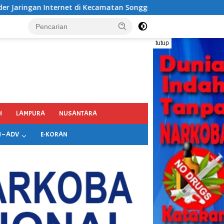
atan Songgon Kabupaten Banyuwangi
tutup
H
LAMPURA
NUSANTARA
 – ADV
E-KORAN