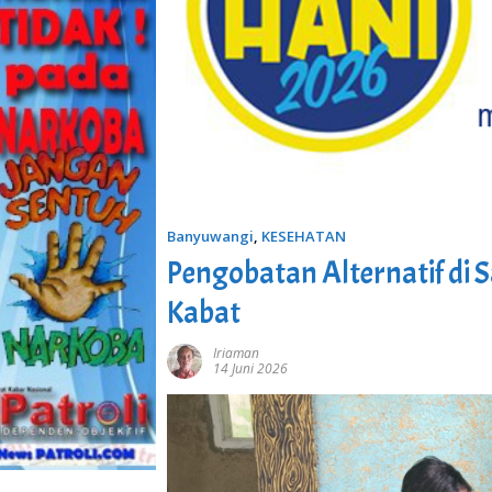
Banyuwangi
,
KESEHATAN
Pengobatan Alternatif di
Kabat
Iriaman
14 Juni 2026