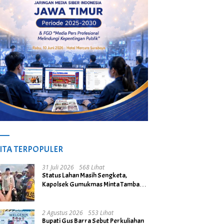
ITA TERPOPULER
31 Juli 2026
568 Lihat
Status Lahan Masih Sengketa,
Kapolsek Gumukmas Minta Tambang
Galian C di Desa Purwoasri
Dihentikan
2 Agustus 2026
553 Lihat
Bupati Gus Barra Sebut Perkuliahan