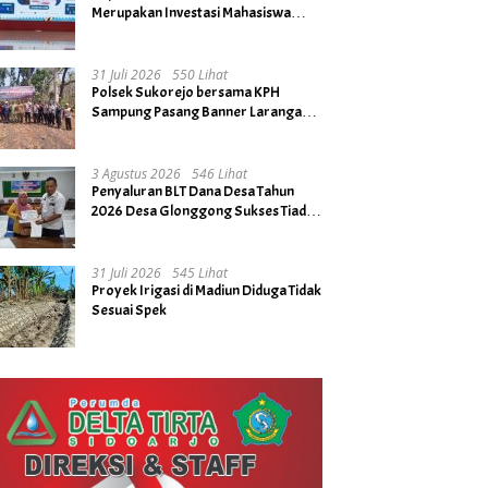
Merupakan Investasi Mahasiswa
untuk Menuju Gerbang Kesuksesan
di Masa Depan
31 Juli 2026
550 Lihat
Polsek Sukorejo bersama KPH
Sampung Pasang Banner Larangan
Bakar Hutan dan Lahan
3 Agustus 2026
546 Lihat
Penyaluran BLT Dana Desa Tahun
2026 Desa Glonggong Sukses Tiada
Kendala
31 Juli 2026
545 Lihat
Proyek Irigasi di Madiun Diduga Tidak
Sesuai Spek