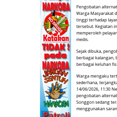
Pengobatan alternat
Warga Masyarakat d
tinggi terhadap lay
tersebut. Kegiatan i
memperoleh pelayan
medis.
Sejak dibuka, pengob
berbagai kalangan, 
berbagai keluhan fisi
Warga mengaku terta
sederhana, terjangk
14/06/2026, 11:30 N
pengobatan alternat
Songgon sedang tera
menggunakan sarana