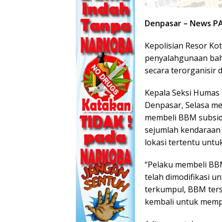
Denpasar – News P
Kepolisian Resor K
penyalahgunaan bah
secara terorganisir 
Kepala Seksi Humas P
Denpasar, Selasa m
membeli BBM subsidi
sejumlah kendaraan 
lokasi tertentu untu
“Pelaku membeli BB
telah dimodifikasi 
terkumpul, BBM ter
kembali untuk memp