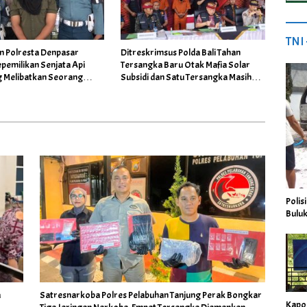
TNI
m Polresta Denpasar
Ditreskrimsus Polda Bali Tahan
pemilikan Senjata Api
Tersangka Baru Otak Mafia Solar
ng Melibatkan Seorang
Subsidi dan Satu Tersangka Masih
NI AD
DPO
Polis
Buluk
a
Satresnarkoba Polres Pelabuhan Tanjung Perak Bongkar
Kapo