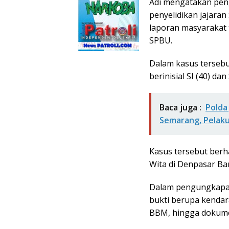
Adi mengatakan pen
penyelidikan jajara
laporan masyarakat 
SPBU.
Dalam kasus terseb
berinisial SI (40) dan
Baca juga :
Polda
Semarang, Pelaku
Kasus tersebut berha
Wita di Denpasar Bar
Dalam pengungkapan
bukti berupa kendara
BBM, hingga dokume