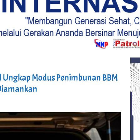
sil Ungkap Modus Penimbunan BBM
l Diamankan