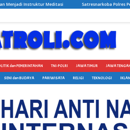
Satresnarkoba Polres Pelabuhan Tanjung Perak Bongkar 
LITIK dan PEMERINTAHAN
TNI-POLRI
JAWA TIMUR
JAWA TENGA
SENI dan BUDAYA
PARIWISATA
RELIGI
TEKNOLOGI
IKLAN