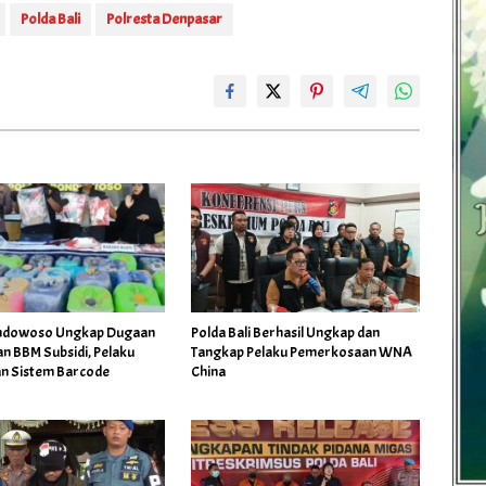
Polda Bali
Polresta Denpasar
ondowoso Ungkap Dugaan
Polda Bali Berhasil Ungkap dan
n BBM Subsidi, Pelaku
Tangkap Pelaku Pemerkosaan WNA
n Sistem Barcode
China