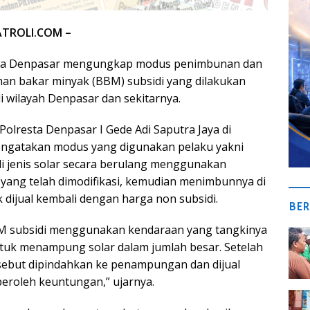
ATROLI.COM –
ota Denpasar mengungkap modus penimbunan dan
an bakar minyak (BBM) subsidi yang dilakukan
di wilayah Denpasar dan sekitarnya.
olresta Denpasar I Gede Adi Saputra Jaya di
engatakan modus yang digunakan pelaku yakni
 jenis solar secara berulang menggunakan
yang telah dimodifikasi, kemudian menimbunnya di
k dijual kembali dengan harga non subsidi.
BER
M subsidi menggunakan kendaraan yang tangkinya
untuk menampung solar dalam jumlah besar. Setelah
sebut dipindahkan ke penampungan dan dijual
eroleh keuntungan,” ujarnya.