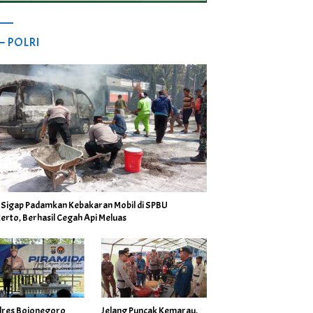
 – POLRI
i Sigap Padamkan Kebakaran Mobil di SPBU
erto, Berhasil Cegah Api Meluas
lres Bojonegoro
Jelang Puncak Kemarau,