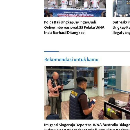
Polda Bali Ungkap Jaringan Judi
Satreskri
Online Internasional, 35 Pelaku WNA
Ungkap Ke
India Berhasil Ditangkap
Ilegal ya
Komcad T
Rekomendasi untuk kamu
Imigrasi Singaraja Deportasi WNA Australia Didug