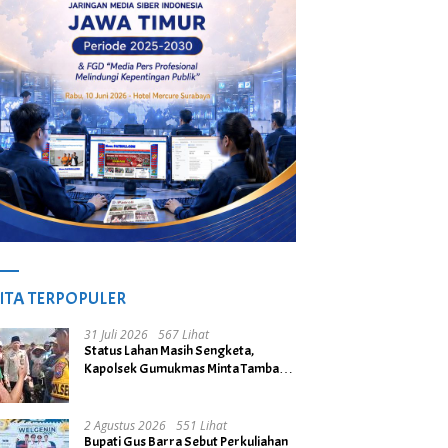
ITA TERPOPULER
31 Juli 2026
567 Lihat
Status Lahan Masih Sengketa,
Kapolsek Gumukmas Minta Tambang
Galian C di Desa Purwoasri
Dihentikan
2 Agustus 2026
551 Lihat
Bupati Gus Barra Sebut Perkuliahan