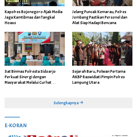
Kapolres Bojonegoro Ajak Media
Jelang Puncak Kemarau, Polres
Jaga Kamtibmas dan Tangkal
Jombang Pastikan Personel dan
Hoaxs
Alat Siap Hadapi Bencana
Sat Binmas Polresta Sidoarjo
Sejarah Baru, Polwan Pertama
Perkuat Sinergi dengan
AKBP Raswidiati Pimpin Polres
Masyarakat Melalui Curhat
Lampung Utara
Kamtibmas
Selengkapnya
E-KORAN