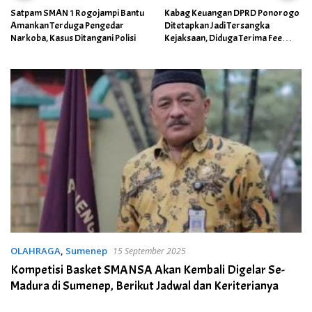
Satpam SMAN 1 Rogojampi Bantu
Kabag Keuangan DPRD Ponorogo
Amankan Terduga Pengedar
Ditetapkan Jadi Tersangka
Narkoba, Kasus Ditangani Polisi
Kejaksaan, Diduga Terima Fee
30%
OLAHRAGA
,
Sumenep
15 September 2025
Kompetisi Basket SMANSA Akan Kembali Digelar Se-
Madura di Sumenep, Berikut Jadwal dan Keriterianya