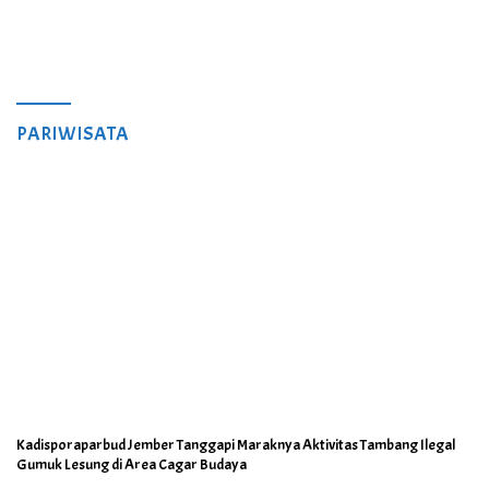
PARIWISATA
Kadisporaparbud Jember Tanggapi Maraknya Aktivitas Tambang Ilegal
Gumuk Lesung di Area Cagar Budaya