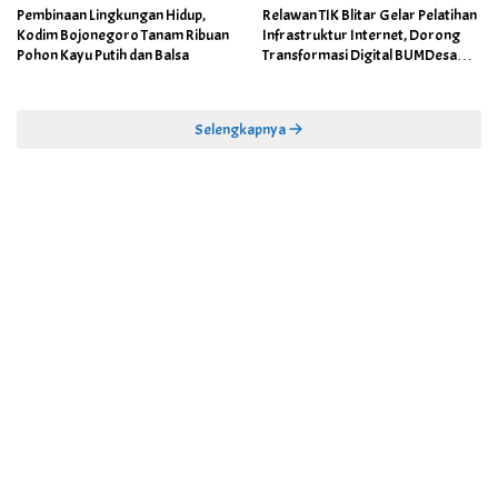
Pembinaan Lingkungan Hidup,
Relawan TIK Blitar Gelar Pelatihan
Kodim Bojonegoro Tanam Ribuan
Infrastruktur Internet, Dorong
Pohon Kayu Putih dan Balsa
Transformasi Digital BUMDesa
dan Pemerintahan Desa
Selengkapnya