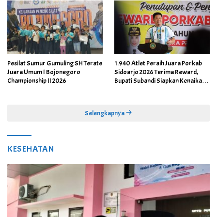
Pesilat Sumur Gumuling SH Terate
1.940 Atlet Peraih Juara Porkab
Juara Umum I Bojonegoro
Sidoarjo 2026 Terima Reward,
Championship II 2026
Bupati Subandi Siapkan Kenaikan
Bonus Porprov Jatim hingga Rp60
Juta
Selengkapnya
KESEHATAN