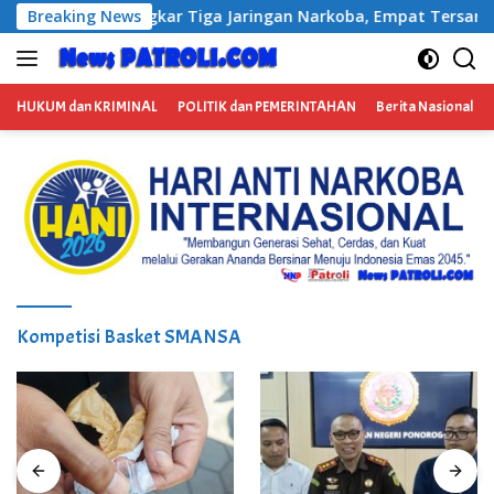
Langsung
a Jaringan Narkoba, Empat Tersangka Diamankan
Breaking News
Satpa
ke
konten
HUKUM dan KRIMINAL
POLITIK dan PEMERINTAHAN
Berita Nasional
Kompetisi Basket SMANSA