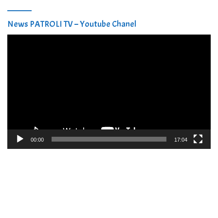
News PATROLI TV – Youtube Chanel
Pemutar
Video
00:00
17:04