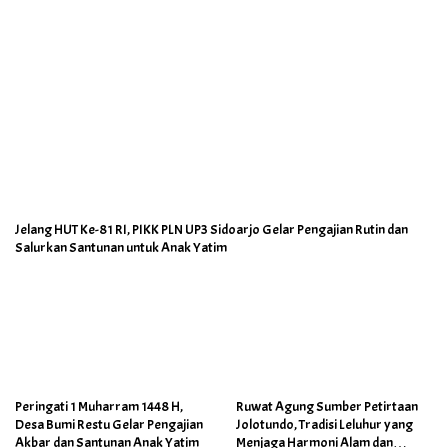
Jelang HUT Ke-81 RI, PIKK PLN UP3 Sidoarjo Gelar Pengajian Rutin dan
Salurkan Santunan untuk Anak Yatim
Peringati 1 Muharram 1448 H,
Ruwat Agung Sumber Petirtaan
Desa Bumi Restu Gelar Pengajian
Jolotundo, Tradisi Leluhur yang
Akbar dan Santunan Anak Yatim
Menjaga Harmoni Alam dan