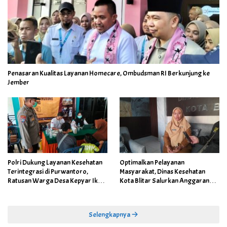
Penasaran Kualitas Layanan Homecare, Ombudsman RI Berkunjung ke
Jember
Polri Dukung Layanan Kesehatan
Optimalkan Pelayanan
Terintegrasi di Purwantoro,
Masyarakat, Dinas Kesehatan
Ratusan Warga Desa Kepyar Ikuti
Kota Blitar Salurkan Anggaran
Skrining Penyakit Gratis
DBBCHT Tahun 2026 untuk
Penguatan Puskesmas Kecamatan
Selengkapnya