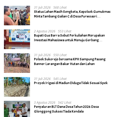
31 Juli 2026
568 Lihat
Status Lahan Masih Sengketa, Kapolsek Gumukmas
Minta Tambang Galian C di Desa Purwoasri
Dihentikan
2 Agustus 2026
553 Lihat
Bupati Gus Barra Sebut Perkuliahan Merupakan
Investasi Mahasiswa untuk Menuju Gerbang
Kesuksesan di Masa Depan
31 Juli 2026
550 Lihat
Polsek Sukorejo bersama KPH Sampung Pasang
Banner Larangan Bakar Hutan dan Lahan
31 Juli 2026
545 Lihat
Proyek Irigasi di Madiun Diduga Tidak Sesuai Spek
3 Agustus 2026
542 Lihat
Penyaluran BLT Dana Desa Tahun 2026 Desa
Glonggong Sukses Tiada Kendala