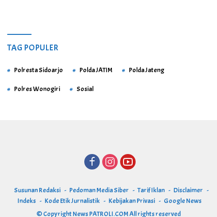
TAG POPULER
Polresta Sidoarjo
Polda JATIM
Polda Jateng
Polres Wonogiri
Sosial
Susunan Redaksi
Pedoman Media Siber
Tarif Iklan
Disclaimer
Indeks
Kode Etik Jurnalistik
Kebijakan Privasi
Google News
© Copyright
News PATROLI.COM
All rights reserved