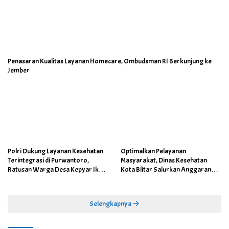
Penasaran Kualitas Layanan Homecare, Ombudsman RI Berkunjung ke
Jember
Polri Dukung Layanan Kesehatan
Optimalkan Pelayanan
Terintegrasi di Purwantoro,
Masyarakat, Dinas Kesehatan
Ratusan Warga Desa Kepyar Ikuti
Kota Blitar Salurkan Anggaran
Skrining Penyakit Gratis
DBBCHT Tahun 2026 untuk
Penguatan Puskesmas Kecamatan
Selengkapnya