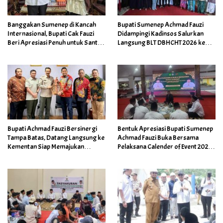
Banggakan Sumenep di Kancah
Bupati Sumenep Achmad Fauzi
Internasional, Bupati Cak Fauzi
Didampingi Kadinsos Salurkan
Beri Apresiasi Penuh untuk Santri
Langsung BLT DBHCHT 2026 ke
Berprestasi
Petani dan Buruh Pabrik
Bupati Achmad Fauzi Bersinergi
Bentuk Apresiasi Bupati Sumenep
Tampa Batas, Datang Langsung ke
Achmad Fauzi Buka Bersama
Kementan Siap Memajukan
Pelaksana Calender of Event 2026
Pertanian kuat di Sumenep
di Keraton Pendopo Agung