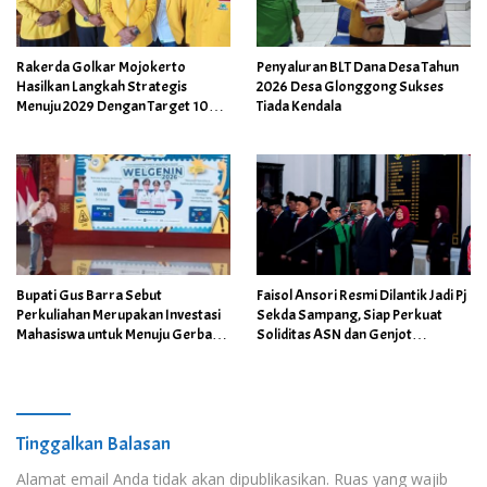
Rakerda Golkar Mojokerto
Penyaluran BLT Dana Desa Tahun
Hasilkan Langkah Strategis
2026 Desa Glonggong Sukses
Menuju 2029 Dengan Target 10
Tiada Kendala
Kursi Dewan
Bupati Gus Barra Sebut
Faisol Ansori Resmi Dilantik Jadi Pj
Perkuliahan Merupakan Investasi
Sekda Sampang, Siap Perkuat
Mahasiswa untuk Menuju Gerbang
Soliditas ASN dan Genjot
Kesuksesan di Masa Depan
Pelayanan Publik
Tinggalkan Balasan
Alamat email Anda tidak akan dipublikasikan.
Ruas yang wajib