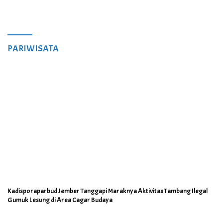
PARIWISATA
Kadisporaparbud Jember Tanggapi Maraknya Aktivitas Tambang Ilegal
Gumuk Lesung di Area Cagar Budaya