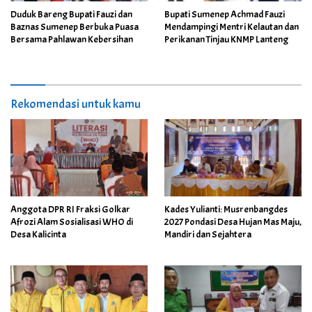
Duduk Bareng Bupati Fauzi dan
Bupati Sumenep Achmad Fauzi
Baznas Sumenep Berbuka Puasa
Mendampingi Mentri Kelautan dan
Bersama Pahlawan Kebersihan
Perikanan Tinjau KNMP Lanteng
Rekomendasi untuk kamu
Anggota DPR RI Fraksi Golkar
Kades Yulianti: Musrenbangdes
Afrozi Alam Sosialisasi WHO di
2027 Pondasi Desa Hujan Mas Maju,
Desa Kalicinta
Mandiri dan Sejahtera