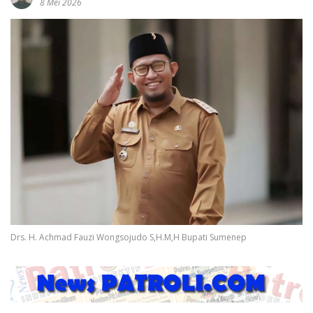
8 Mei 2026
Drs. H. Achmad Fauzi Wongsojudo S,H.M,H Bupati Sumenep