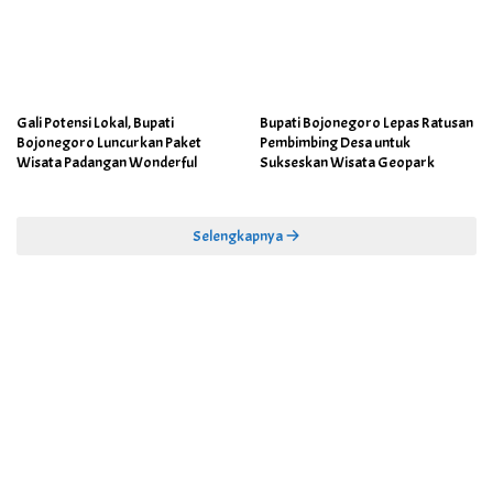
Gali Potensi Lokal, Bupati
Bupati Bojonegoro Lepas Ratusan
Bojonegoro Luncurkan Paket
Pembimbing Desa untuk
Wisata Padangan Wonderful
Sukseskan Wisata Geopark
Selengkapnya