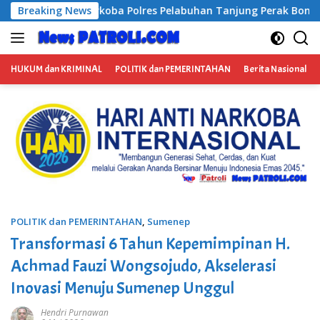
Langsung
a Polres Pelabuhan Tanjung Perak Bongkar Tiga Jaringan Nar
Breaking News
ke
konten
HUKUM dan KRIMINAL
POLITIK dan PEMERINTAHAN
Berita Nasional
POLITIK dan PEMERINTAHAN
,
Sumenep
Transformasi 6 Tahun Kepemimpinan H.
Achmad Fauzi Wongsojudo, Akselerasi
Inovasi Menuju Sumenep Unggul
Hendri Purnawan