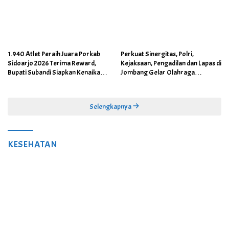
1.940 Atlet Peraih Juara Porkab
Perkuat Sinergitas, Polri,
Sidoarjo 2026 Terima Reward,
Kejaksaan, Pengadilan dan Lapas di
Bupati Subandi Siapkan Kenaikan
Jombang Gelar Olahraga
Bonus Porprov Jatim hingga Rp60
Bersama
Juta
Selengkapnya
KESEHATAN