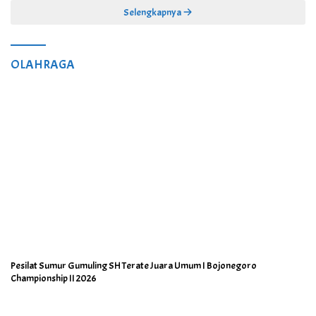
Selengkapnya
OLAHRAGA
Pesilat Sumur Gumuling SH Terate Juara Umum I Bojonegoro
Championship II 2026