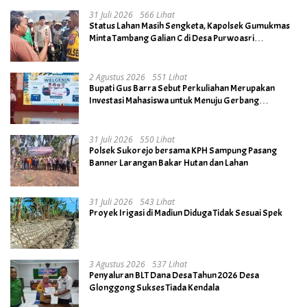
31 Juli 2026
566 Lihat
Status Lahan Masih Sengketa, Kapolsek Gumukmas
Minta Tambang Galian C di Desa Purwoasri
Dihentikan
2 Agustus 2026
551 Lihat
Bupati Gus Barra Sebut Perkuliahan Merupakan
Investasi Mahasiswa untuk Menuju Gerbang
Kesuksesan di Masa Depan
31 Juli 2026
550 Lihat
Polsek Sukorejo bersama KPH Sampung Pasang
Banner Larangan Bakar Hutan dan Lahan
31 Juli 2026
543 Lihat
Proyek Irigasi di Madiun Diduga Tidak Sesuai Spek
3 Agustus 2026
537 Lihat
Penyaluran BLT Dana Desa Tahun 2026 Desa
Glonggong Sukses Tiada Kendala