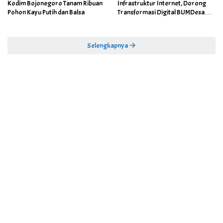
Kodim Bojonegoro Tanam Ribuan
Infrastruktur Internet, Dorong
Pohon Kayu Putih dan Balsa
Transformasi Digital BUMDesa
dan Pemerintahan Desa
Selengkapnya