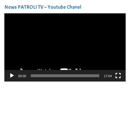
News PATROLI TV – Youtube Chanel
Pemutar
Video
00:00
17:04