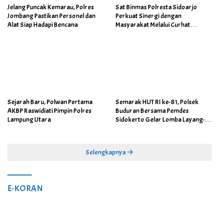
Jelang Puncak Kemarau, Polres
Sat Binmas Polresta Sidoarjo
Jombang Pastikan Personel dan
Perkuat Sinergi dengan
Alat Siap Hadapi Bencana
Masyarakat Melalui Curhat
Kamtibmas
Sejarah Baru, Polwan Pertama
Semarak HUT RI ke-81, Polsek
AKBP Raswidiati Pimpin Polres
Buduran Bersama Pemdes
Lampung Utara
Sidokerto Gelar Lomba Layang-
Layang
Selengkapnya
E-KORAN