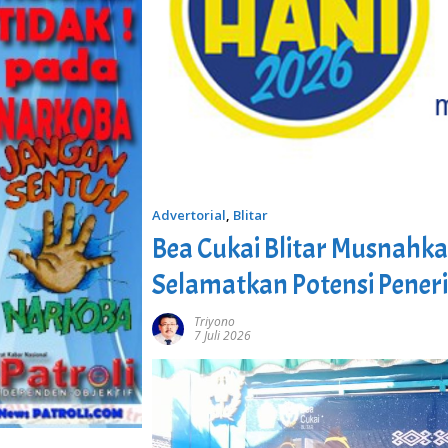
Advertorial
,
Blitar
Bea Cukai Blitar Musnahka
Selamatkan Potensi Pener
Triyono
7 Juli 2026