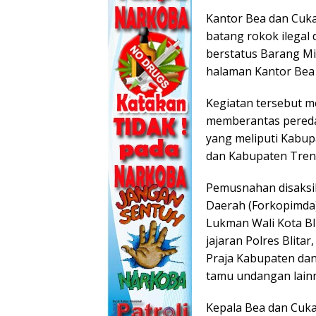
Kantor Bea dan Cuk
batang rokok ilegal 
berstatus Barang Mi
halaman Kantor Bea d
Kegiatan tersebut m
memberantas peredar
yang meliputi Kabup
dan Kabupaten Tren
Pemusnahan disaksi
Daerah (Forkopimda)
Lukman Wali Kota Bli
jajaran Polres Blita
Praja Kabupaten dan 
tamu undangan lain
Kepala Bea dan Cuka