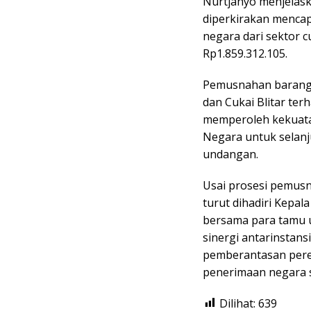
Nurtjahyo menjelask
diperkirakan mencap
negara dari sektor c
Rp1.859.312.105.
Pemusnahan barang 
dan Cukai Blitar ter
memperoleh kekuata
Negara untuk selan
undangan.
Usai prosesi pemusn
turut dihadiri Kepa
bersama para tamu 
sinergi antarinsta
pemberantasan pered
penerimaan negara s
Dilihat:
639