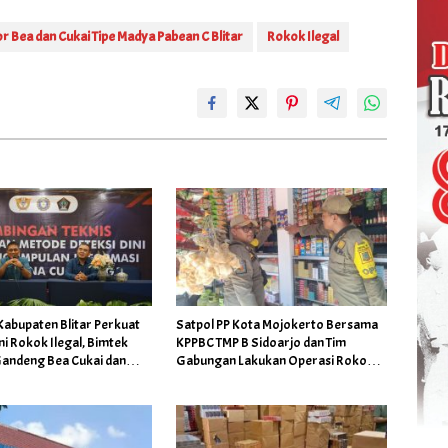
r Bea dan Cukai Tipe Madya Pabean C Blitar
Rokok Ilegal
Kabupaten Blitar Perkuat
Satpol PP Kota Mojokerto Bersama
ni Rokok Ilegal, Bimtek
KPPBC TMP B Sidoarjo dan Tim
Gandeng Bea Cukai dan
Gabungan Lakukan Operasi Rokok
08
Ilegal