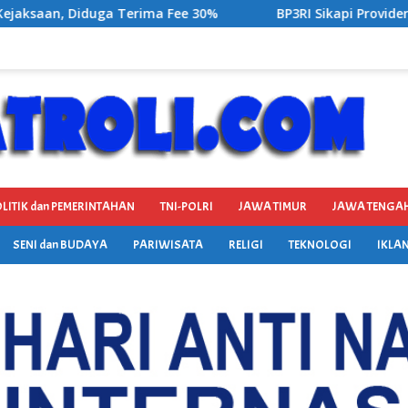
BP3RI Sikapi Provider Jaringan Internet di Kecamatan S
LITIK dan PEMERINTAHAN
TNI-POLRI
JAWA TIMUR
JAWA TENGA
SENI dan BUDAYA
PARIWISATA
RELIGI
TEKNOLOGI
IKLAN