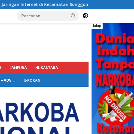
onggon Kabupaten Banyuwangi
tutup
H
LAMPURA
NUSANTARA
 – ADV
E-KORAN