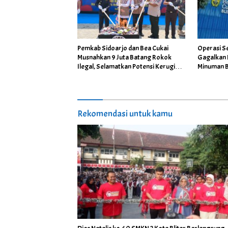
Pemkab Sidoarjo dan Bea Cukai
Operasi Se
Musnahkan 9 Juta Batang Rokok
Gagalkan 
Ilegal, Selamatkan Potensi Kerugian
Minuman B
Negara Rp8,8 Miliar
Rekomendasi untuk kamu