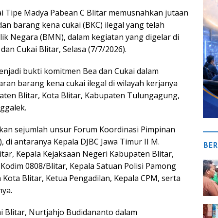
ai Tipe Madya Pabean C Blitar memusnahkan jutaan
dan barang kena cukai (BKC) ilegal yang telah
lik Negara (BMN), dalam kegiatan yang digelar di
an Cukai Blitar, Selasa (7/7/2026).
enjadi bukti komitmen Bea dan Cukai dalam
an barang kena cukai ilegal di wilayah kerjanya
aten Blitar, Kota Blitar, Kabupaten Tulungagung,
ggalek.
kan sejumlah unsur Forum Koordinasi Pimpinan
, di antaranya Kepala DJBC Jawa Timur II M.
BER
tar, Kepala Kejaksaan Negeri Kabupaten Blitar,
r, Kodim 0808/Blitar, Kepala Satuan Polisi Pamong
Kota Blitar, Ketua Pengadilan, Kepala CPM, serta
nya.
i Blitar, Nurtjahjo Budidananto dalam