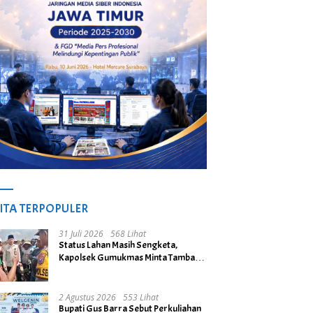
ITA TERPOPULER
31 Juli 2026
568 Lihat
Status Lahan Masih Sengketa,
Kapolsek Gumukmas Minta Tambang
Galian C di Desa Purwoasri
Dihentikan
2 Agustus 2026
553 Lihat
Bupati Gus Barra Sebut Perkuliahan