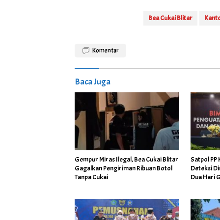
Bea Cukai Blitar
Kanto
Komentar
Baca Juga
Gempur Miras Ilegal, Bea Cukai Blitar
Satpol PP 
Gagalkan Pengiriman Ribuan Botol
Deteksi Di
Tanpa Cukai
Dua Hari 
Kodim 08