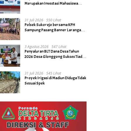
Merupakan Investasi Mahasiswa
untuk Menuju Gerbang Kesuksesan
di Masa Depan
31 Juli 2026
550 Lihat
Polsek Sukorejo bersama KPH
Sampung Pasang Banner Larangan
Bakar Hutan dan Lahan
3 Agustus 2026
547 Lihat
Penyaluran BLT Dana Desa Tahun
2026 Desa Glonggong Sukses Tiada
Kendala
31 Juli 2026
545 Lihat
Proyek Irigasi di Madiun Diduga Tidak
Sesuai Spek