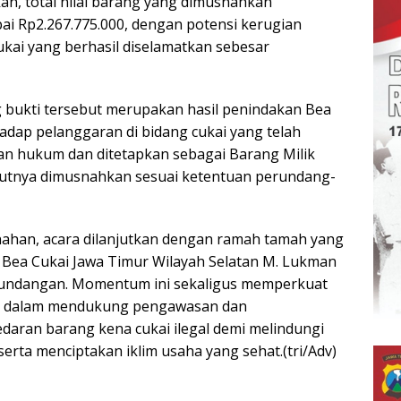
an, total nilai barang yang dimusnahkan
ai Rp2.267.775.000, dengan potensi kerugian
ukai yang berhasil diselamatkan sebesar
bukti tersebut merupakan hasil penindakan Bea
hadap pelanggaran di bidang cukai yang telah
n hukum dan ditetapkan sebagai Barang Milik
jutnya dimusnahkan sesuai ketentuan perundang-
ahan, acara dilanjutkan dengan ramah tamah yang
la Bea Cukai Jawa Timur Wilayah Selatan M. Lukman
undangan. Momentum ini sekaligus memperkuat
nsi dalam mendukung pengawasan dan
aran barang kena cukai ilegal demi melindungi
erta menciptakan iklim usaha yang sehat.(tri/Adv)