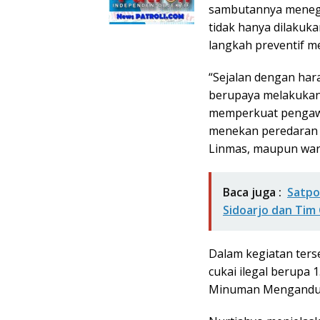
sambutannya menega
tidak hanya dilakuka
langkah preventif m
“Sejalan dengan har
berupaya melakukan 
memperkuat pengaw
menekan peredaran r
Linmas, maupun waru
Baca juga :
Satpo
Sidoarjo dan Tim
Dalam kegiatan ter
cukai ilegal berupa 1
Minuman Mengandung