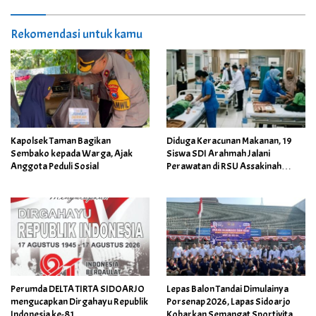
Rekomendasi untuk kamu
Kapolsek Taman Bagikan
Diduga Keracunan Makanan, 19
Sembako kepada Warga, Ajak
Siswa SDI Arahmah Jalani
Anggota Peduli Sosial
Perawatan di RSU Assakinah
Medika
Perumda DELTA TIRTA SIDOARJO
Lepas Balon Tandai Dimulainya
mengucapkan Dirgahayu Republik
Porsenap 2026, Lapas Sidoarjo
Indonesia ke-81
Kobarkan Semangat Sportivitas