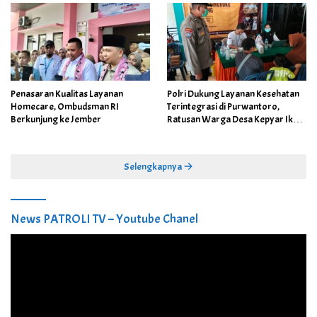
Penasaran Kualitas Layanan
Polri Dukung Layanan Kesehatan
Homecare, Ombudsman RI
Terintegrasi di Purwantoro,
Berkunjung ke Jember
Ratusan Warga Desa Kepyar Ikuti
Skrining Penyakit Gratis
Selengkapnya
News PATROLI TV – Youtube Chanel
Pemutar
Video