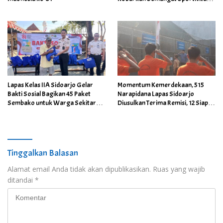
dan Kebersamaan
Lapas Kelas IIA Sidoarjo Gelar
Momentum Kemerdekaan, 515
Bakti Sosial Bagikan 45 Paket
Narapidana Lapas Sidoarjo
Sembako untuk Warga Sekitar
Diusulkan Terima Remisi, 12 Siap
Lapas
Kembali ke Tengah Masyarakat
Tinggalkan Balasan
Alamat email Anda tidak akan dipublikasikan.
Ruas yang wajib
ditandai
*