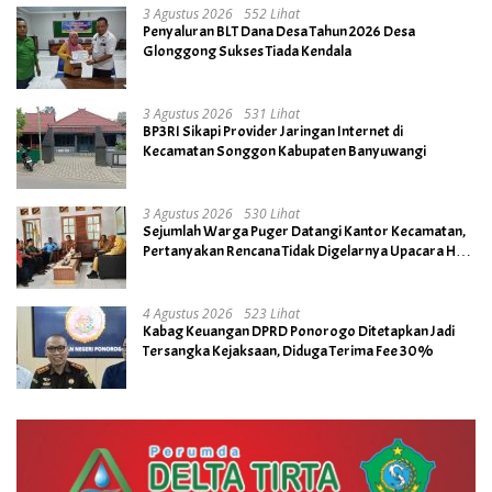
3 Agustus 2026
552 Lihat
Penyaluran BLT Dana Desa Tahun 2026 Desa
Glonggong Sukses Tiada Kendala
3 Agustus 2026
531 Lihat
BP3RI Sikapi Provider Jaringan Internet di
Kecamatan Songgon Kabupaten Banyuwangi
3 Agustus 2026
530 Lihat
Sejumlah Warga Puger Datangi Kantor Kecamatan,
Pertanyakan Rencana Tidak Digelarnya Upacara HUT
RI ke- 81
4 Agustus 2026
523 Lihat
Kabag Keuangan DPRD Ponorogo Ditetapkan Jadi
Tersangka Kejaksaan, Diduga Terima Fee 30%