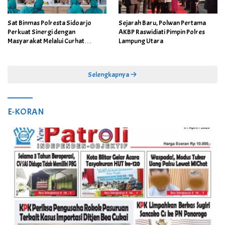
Sat Binmas Polresta Sidoarjo
Sejarah Baru, Polwan Pertama
Perkuat Sinergi dengan
AKBP Raswidiati Pimpin Polres
Masyarakat Melalui Curhat
Lampung Utara
Kamtibmas
Selengkapnya
E-KORAN