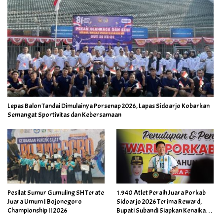
Lepas Balon Tandai Dimulainya Porsenap 2026, Lapas Sidoarjo Kobarkan
Semangat Sportivitas dan Kebersamaan
Pesilat Sumur Gumuling SH Terate
1.940 Atlet Peraih Juara Porkab
Juara Umum I Bojonegoro
Sidoarjo 2026 Terima Reward,
Championship II 2026
Bupati Subandi Siapkan Kenaikan
Bonus Porprov Jatim hingga Rp60