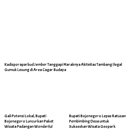
Kadisporaparbud Jember Tanggapi Maraknya Aktivitas Tambang Ilegal
Gumuk Lesung di Area Cagar Budaya
Gali Potensi Lokal, Bupati
Bupati Bojonegoro Lepas Ratusan
Bojonegoro Luncurkan Paket
Pembimbing Desa untuk
Wisata Padangan Wonderful
Sukseskan Wisata Geopark