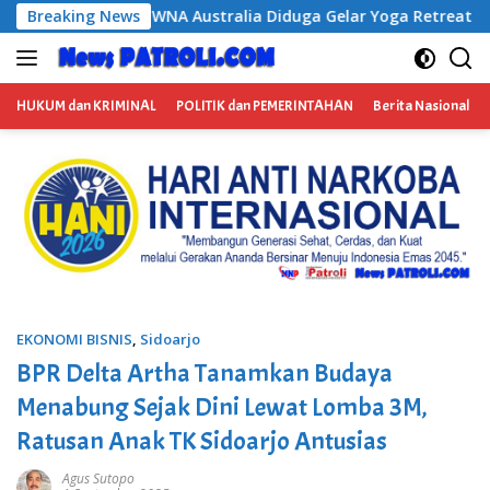
Langsung
duga Gelar Yoga Retreat dan Menjadi Instruktur Meditasi
Breaking News
ke
konten
HUKUM dan KRIMINAL
POLITIK dan PEMERINTAHAN
Berita Nasional
EKONOMI BISNIS
,
Sidoarjo
BPR Delta Artha Tanamkan Budaya
Menabung Sejak Dini Lewat Lomba 3M,
Ratusan Anak TK Sidoarjo Antusias
Agus Sutopo