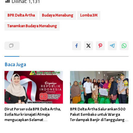
Dilihat:
1,131
BPR Delta Artha
Budaya Menabung
Lomba 3M
Tanamkan Budaya Menabung
Baca Juga
Dirut Perseroda BPR Delta Artha,
BPR Delta Artha Salurankan 500
Sofia Nurkrisnajati Atmaja
Paket Sembako untuk Warga
mengucapkan Selamat
Terdampak Banjir di Tanggulangin
Memperingati HUT RI ke-80
Sidoarjo