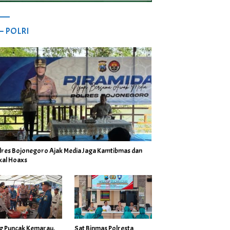
 – POLRI
lres Bojonegoro Ajak Media Jaga Kamtibmas dan
kal Hoaxs
ng Puncak Kemarau,
Sat Binmas Polresta