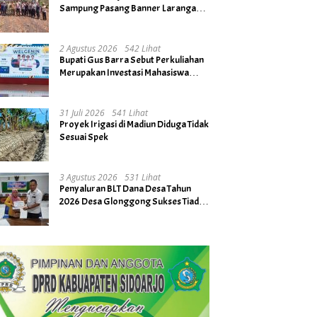
Sampung Pasang Banner Larangan
Bakar Hutan dan Lahan
2 Agustus 2026
542 Lihat
Bupati Gus Barra Sebut Perkuliahan
Merupakan Investasi Mahasiswa
untuk Menuju Gerbang Kesuksesan
di Masa Depan
31 Juli 2026
541 Lihat
Proyek Irigasi di Madiun Diduga Tidak
Sesuai Spek
3 Agustus 2026
531 Lihat
Penyaluran BLT Dana Desa Tahun
2026 Desa Glonggong Sukses Tiada
Kendala