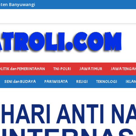
LITIK dan PEMERINTAHAN
TNI-POLRI
JAWA TIMUR
JAWA TENGA
SENI dan BUDAYA
PARIWISATA
RELIGI
TEKNOLOGI
IKLAN