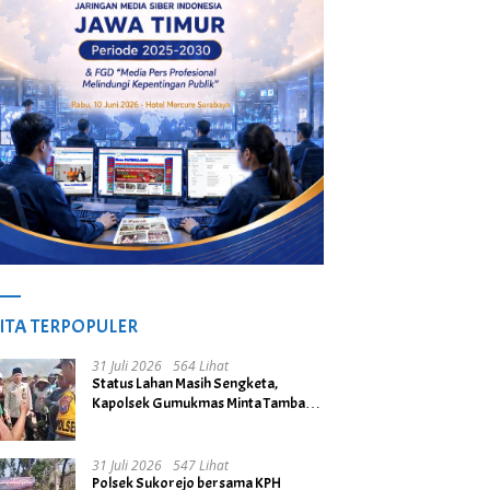
ITA TERPOPULER
31 Juli 2026
564 Lihat
Status Lahan Masih Sengketa,
Kapolsek Gumukmas Minta Tambang
Galian C di Desa Purwoasri
Dihentikan
31 Juli 2026
547 Lihat
Polsek Sukorejo bersama KPH