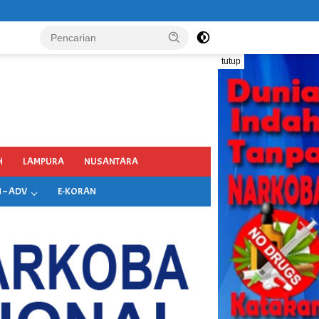
tutup
H
LAMPURA
NUSANTARA
 – ADV
E-KORAN