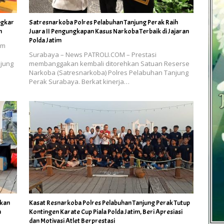
ngkar
Satresnarkoba Polres Pelabuhan Tanjung Perak Raih
n
Juara II Pengungkapan Kasus Narkoba Terbaik di Jajaran
Polda Jatim
am
Surabaya – News PATROLI.COM – Prestasi
njung
membanggakan kembali ditorehkan Satuan Reserse
Narkoba (Satresnarkoba) Polres Pelabuhan Tanjung
Perak Surabaya. Berkat kinerja…
ikan
Kasat Resnarkoba Polres Pelabuhan Tanjung Perak Tutup
n
Kontingen Karate Cup Piala Polda Jatim, Beri Apresiasi
dan Motivasi Atlet Berprestasi