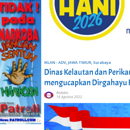
IKLAN - ADV
,
JAWA TIMUR
,
Surabaya
Dinas Kelautan dan Perika
mengucapkan Dirgahayu R
Redaksi
16 Agustus 2022