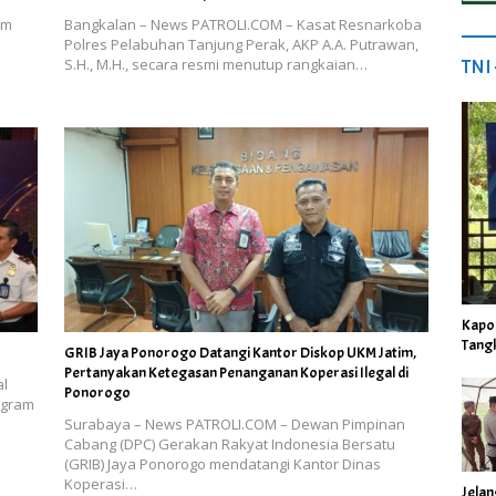
am
Bangkalan – News PATROLI.COM – Kasat Resnarkoba
Polres Pelabuhan Tanjung Perak, AKP A.A. Putrawan,
TNI
S.H., M.H., secara resmi menutup rangkaian…
Kapo
Tang
GRIB Jaya Ponorogo Datangi Kantor Diskop UKM Jatim,
Pertanyakan Ketegasan Penanganan Koperasi Ilegal di
al
Ponorogo
ogram
Surabaya – News PATROLI.COM – Dewan Pimpinan
Cabang (DPC) Gerakan Rakyat Indonesia Bersatu
(GRIB) Jaya Ponorogo mendatangi Kantor Dinas
Koperasi…
Jela