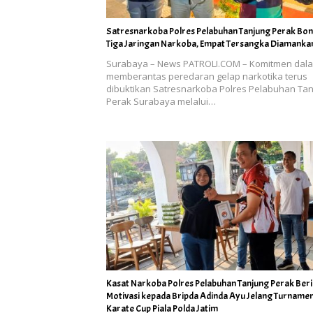
Satresnarkoba Polres Pelabuhan Tanjung Perak Bo
Tiga Jaringan Narkoba, Empat Tersangka Diamanka
Surabaya – News PATROLI.COM – Komitmen dal
memberantas peredaran gelap narkotika terus
dibuktikan Satresnarkoba Polres Pelabuhan Ta
Perak Surabaya melalui…
Kasat Narkoba Polres Pelabuhan Tanjung Perak Ber
Motivasi kepada Bripda Adinda Ayu Jelang Turname
Karate Cup Piala Polda Jatim