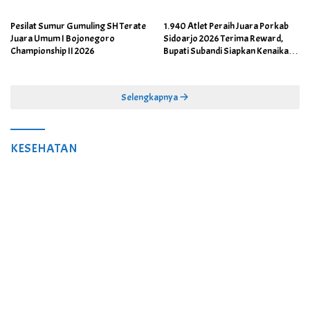
Pesilat Sumur Gumuling SH Terate
1.940 Atlet Peraih Juara Porkab
Juara Umum I Bojonegoro
Sidoarjo 2026 Terima Reward,
Championship II 2026
Bupati Subandi Siapkan Kenaikan
Bonus Porprov Jatim hingga Rp60
Juta
Selengkapnya
KESEHATAN