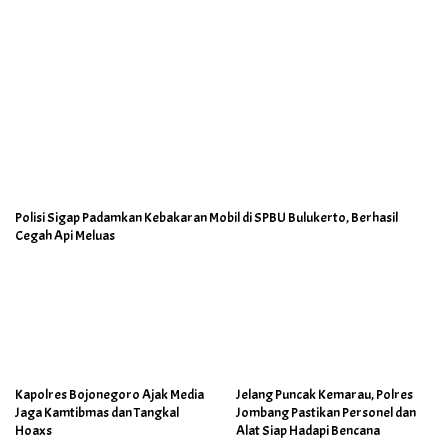
Polisi Sigap Padamkan Kebakaran Mobil di SPBU Bulukerto, Berhasil
Cegah Api Meluas
Kapolres Bojonegoro Ajak Media
Jelang Puncak Kemarau, Polres
Jaga Kamtibmas dan Tangkal
Jombang Pastikan Personel dan
Hoaxs
Alat Siap Hadapi Bencana