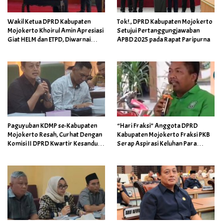
Wakil Ketua DPRD Kabupaten
Tok!., DPRD Kabupaten Mojokerto
Mojokerto Khoirul Amin Apresiasi
Setujui Pertanggungjawaban
Giat HELM dan ETPD, Diwarnai
APBD 2025 pada Rapat Paripurna
Undian Wajib Pajak Patuh
Paguyuban KDMP se-Kabupaten
“Hari Fraksi” Anggota DPRD
Mojokerto Resah, Curhat Dengan
Kabupaten Mojokerto Fraksi PKB
Komisi II DPRD Kwartir Kesandung
Serap Aspirasi Keluhan Para
Masalah Hukum
Perangkat Desa