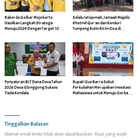
Rakerda Golkar Mojokerto
Selalu Istiqomah, Jamaah Majelis
Hasilkan Langkah Strategis
Khotmil Qur’an dan Kenduri
Menuju 2029 Dengan Target 10
Tumpeng Rutin Kirim Doa di
Kursi Dewan
Makam Mbah Sentono
Penyaluran BLT Dana Desa Tahun
Bupati Gus Barra Sebut
2026 Desa Glonggong Sukses
Perkuliahan Merupakan Investasi
Tiada Kendala
Mahasiswa untuk Menuju Gerbang
Kesuksesan di Masa Depan
Tinggalkan Balasan
Alamat email Anda tidak akan dipublikasikan.
Ruas yang wajib