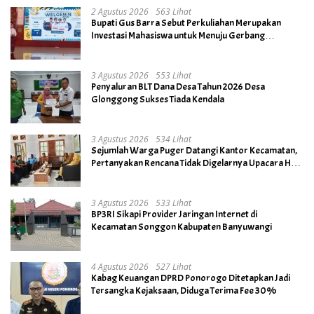
2 Agustus 2026
563 Lihat
Bupati Gus Barra Sebut Perkuliahan Merupakan
Investasi Mahasiswa untuk Menuju Gerbang
Kesuksesan di Masa Depan
3 Agustus 2026
553 Lihat
Penyaluran BLT Dana Desa Tahun 2026 Desa
Glonggong Sukses Tiada Kendala
3 Agustus 2026
534 Lihat
Sejumlah Warga Puger Datangi Kantor Kecamatan,
Pertanyakan Rencana Tidak Digelarnya Upacara HUT
RI ke- 81
3 Agustus 2026
533 Lihat
BP3RI Sikapi Provider Jaringan Internet di
Kecamatan Songgon Kabupaten Banyuwangi
4 Agustus 2026
527 Lihat
Kabag Keuangan DPRD Ponorogo Ditetapkan Jadi
Tersangka Kejaksaan, Diduga Terima Fee 30%