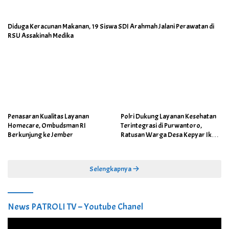
Diduga Keracunan Makanan, 19 Siswa SDI Arahmah Jalani Perawatan di
RSU Assakinah Medika
Penasaran Kualitas Layanan
Polri Dukung Layanan Kesehatan
Homecare, Ombudsman RI
Terintegrasi di Purwantoro,
Berkunjung ke Jember
Ratusan Warga Desa Kepyar Ikuti
Skrining Penyakit Gratis
Selengkapnya
News PATROLI TV – Youtube Chanel
Pemutar