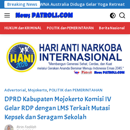
Langsung
stralia Diduga Gelar Yoga Retreat dan Menjadi Instruktur Medi
Breaking News
ke
konten
HUKUM dan KRIMINAL
POLITIK dan PEMERINTAHAN
Berita Nasional
Advertorial
,
Mojokerto
,
POLITIK dan PEMERINTAHAN
DPRD Kabupaten Mojokerto Komisi IV
Gelar RDP dengan LMS Terkait Mutasi
Kepsek dan Seragam Sekolah
Ririn Fadilah