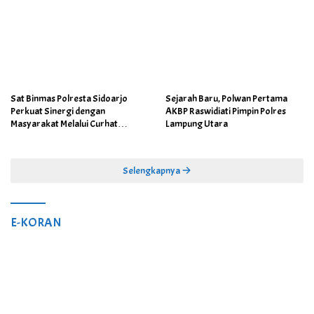
Sat Binmas Polresta Sidoarjo
Sejarah Baru, Polwan Pertama
Perkuat Sinergi dengan
AKBP Raswidiati Pimpin Polres
Masyarakat Melalui Curhat
Lampung Utara
Kamtibmas
Selengkapnya
E-KORAN