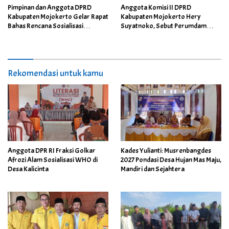
Pimpinan dan Anggota DPRD
Anggota Komisi II DPRD
Kabupaten Mojokerto Gelar Rapat
Kabupaten Mojokerto Hery
Bahas Rencana Sosialisasi
Suyatnoko, Sebut Perumdam
Raperda Tahun 2026
Mojopahit Sebagai Perusahaan
yang Sehat
Rekomendasi untuk kamu
Anggota DPR RI Fraksi Golkar
Kades Yulianti: Musrenbangdes
Afrozi Alam Sosialisasi WHO di
2027 Pondasi Desa Hujan Mas Maju,
Desa Kalicinta
Mandiri dan Sejahtera