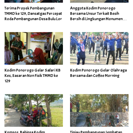
Terima Proyek Pembangunan
Anggota Kodim Ponorogo
TMMD ke 129, Dansatgas Percepat
Bersama Unsur Terkait Besih
Roda Pembangunan Desa Bulu Lor
Bersih di Lingkungan Monumen
Bantaragin
Kodim Ponorogo Gelar Safari KB
Kodim Ponorogo Gelar Olahraga
Kes, Sasaran Non Fisik TMMD ke
Bersama dan Coffee Morning
129
Komsos, Babinsa Kodim
Tinjau Pembangunan Jembatan