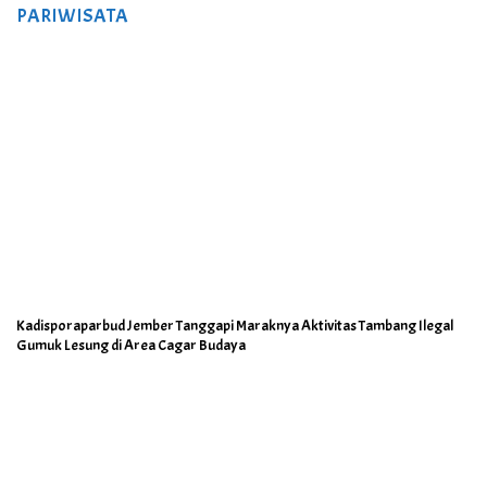
PARIWISATA
Kadisporaparbud Jember Tanggapi Maraknya Aktivitas Tambang Ilegal
Gumuk Lesung di Area Cagar Budaya