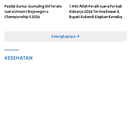
Pesilat Sumur Gumuling SH Terate
1.940 Atlet Peraih Juara Porkab
Juara Umum I Bojonegoro
Sidoarjo 2026 Terima Reward,
Championship II 2026
Bupati Subandi Siapkan Kenaikan
Bonus Porprov Jatim hingga Rp60
Juta
Selengkapnya
KESEHATAN