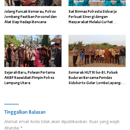
Jelang Puncak Kemarau, Polres
Sat Binmas Polresta Sidoarjo
Jombang Pastikan Personel dan
Perkuat Sinergi dengan
Alat Siap Hadapi Bencana
Masyarakat Melalui Curhat
Kamtibmas
Sejarah Baru, Polwan Pertama
Semarak HUT RI ke-81, Polsek
AKBP Raswidiati Pimpin Polres
Buduran Bersama Pemdes
Lampung Utara
Sidokerto Gelar Lomba Layang-
Layang
Tinggalkan Balasan
Alamat email Anda tidak akan dipublikasikan.
Ruas yang wajib
ditandai
*