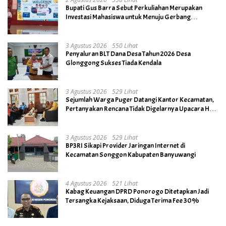
Bupati Gus Barra Sebut Perkuliahan Merupakan
Investasi Mahasiswa untuk Menuju Gerbang
Kesuksesan di Masa Depan
3 Agustus 2026
550 Lihat
Penyaluran BLT Dana Desa Tahun 2026 Desa
Glonggong Sukses Tiada Kendala
3 Agustus 2026
529 Lihat
Sejumlah Warga Puger Datangi Kantor Kecamatan,
Pertanyakan Rencana Tidak Digelarnya Upacara HUT
RI ke- 81
3 Agustus 2026
529 Lihat
BP3RI Sikapi Provider Jaringan Internet di
Kecamatan Songgon Kabupaten Banyuwangi
4 Agustus 2026
521 Lihat
Kabag Keuangan DPRD Ponorogo Ditetapkan Jadi
Tersangka Kejaksaan, Diduga Terima Fee 30%