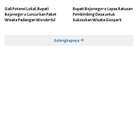
Gali Potensi Lokal, Bupati
Bupati Bojonegoro Lepas Ratusan
Bojonegoro Luncurkan Paket
Pembimbing Desa untuk
Wisata Padangan Wonderful
Sukseskan Wisata Geopark
Selengkapnya