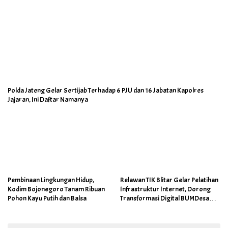
Polda Jateng Gelar Sertijab Terhadap 6 PJU dan 16 Jabatan Kapolres
Jajaran, Ini Daftar Namanya
Pembinaan Lingkungan Hidup,
Relawan TIK Blitar Gelar Pelatihan
Kodim Bojonegoro Tanam Ribuan
Infrastruktur Internet, Dorong
Pohon Kayu Putih dan Balsa
Transformasi Digital BUMDesa
dan Pemerintahan Desa