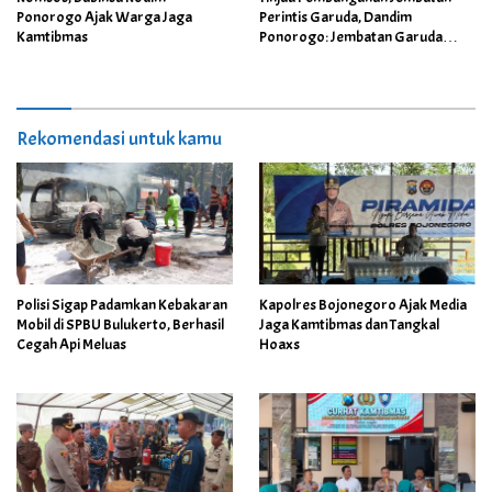
Ponorogo Ajak Warga Jaga
Perintis Garuda, Dandim
Kamtibmas
Ponorogo: Jembatan Garuda
Wujudkan Impian Warga
Rekomendasi untuk kamu
Polisi Sigap Padamkan Kebakaran
Kapolres Bojonegoro Ajak Media
Mobil di SPBU Bulukerto, Berhasil
Jaga Kamtibmas dan Tangkal
Cegah Api Meluas
Hoaxs