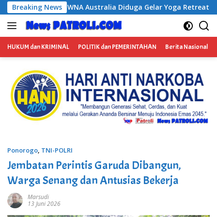
Langsung
tralia Diduga Gelar Yoga Retreat dan Menjadi Instruktur Medita
Breaking News
ke
konten
HUKUM dan KRIMINAL
POLITIK dan PEMERINTAHAN
Berita Nasional
Ponorogo
,
TNI-POLRI
Jembatan Perintis Garuda Dibangun,
Warga Senang dan Antusias Bekerja
Marsudi
13 Juni 2026