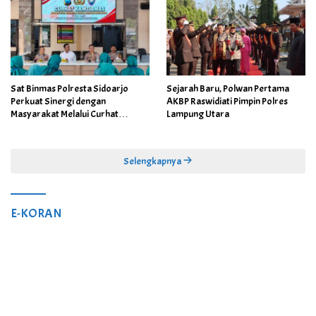
Sat Binmas Polresta Sidoarjo
Sejarah Baru, Polwan Pertama
Perkuat Sinergi dengan
AKBP Raswidiati Pimpin Polres
Masyarakat Melalui Curhat
Lampung Utara
Kamtibmas
Selengkapnya
E-KORAN