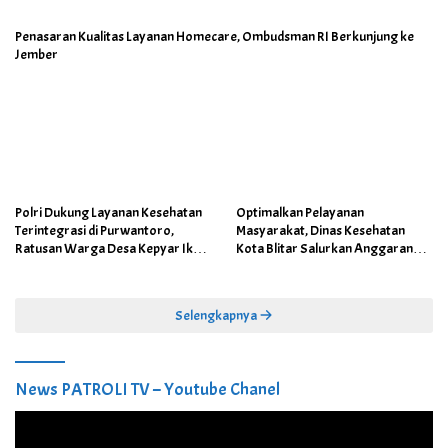
Penasaran Kualitas Layanan Homecare, Ombudsman RI Berkunjung ke
Jember
Polri Dukung Layanan Kesehatan
Optimalkan Pelayanan
Terintegrasi di Purwantoro,
Masyarakat, Dinas Kesehatan
Ratusan Warga Desa Kepyar Ikuti
Kota Blitar Salurkan Anggaran
Skrining Penyakit Gratis
DBBCHT Tahun 2026 untuk
Penguatan Puskesmas Kecamatan
Selengkapnya
News PATROLI TV – Youtube Chanel
Pemutar
Video