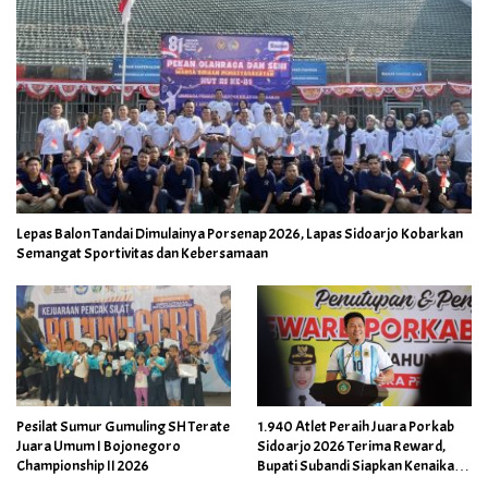
Lepas Balon Tandai Dimulainya Porsenap 2026, Lapas Sidoarjo Kobarkan
Semangat Sportivitas dan Kebersamaan
Pesilat Sumur Gumuling SH Terate
1.940 Atlet Peraih Juara Porkab
Juara Umum I Bojonegoro
Sidoarjo 2026 Terima Reward,
Championship II 2026
Bupati Subandi Siapkan Kenaikan
Bonus Porprov Jatim hingga Rp60