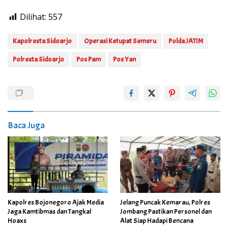
Dilihat:
557
Kapolresta Sidoarjo
Operasi Ketupat Semeru
Polda JATIM
Polresta Sidoarjo
Pos Pam
Pos Yan
Baca Juga
Kapolres Bojonegoro Ajak Media
Jelang Puncak Kemarau, Polres
Jaga Kamtibmas dan Tangkal
Jombang Pastikan Personel dan
Hoaxs
Alat Siap Hadapi Bencana