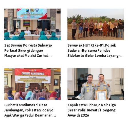
Sat Binmas Polresta Sidoarjo
Semarak HUT RI ke-81, Polsek
Perkuat Sinergi dengan
Buduran Bersama Pemdes
Masyarakat Melalui Curhat
Sidokerto Gelar Lomba Layang-
Kamtibmas
Layang
Curhat Kamtibmas di Desa
Kapolresta Sidoarjo Raih Tiga
Jambangan, Polresta Sidoarjo
Besar Polisi Inovatif Hoegeng
Ajak Warga Peduli Keamanan
Awards 2026
Lingkungan