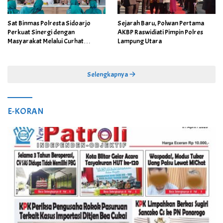
Sat Binmas Polresta Sidoarjo
Sejarah Baru, Polwan Pertama
Perkuat Sinergi dengan
AKBP Raswidiati Pimpin Polres
Masyarakat Melalui Curhat
Lampung Utara
Kamtibmas
Selengkapnya
E-KORAN