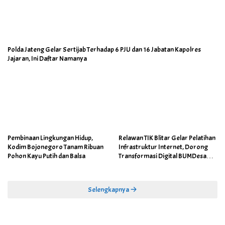
Polda Jateng Gelar Sertijab Terhadap 6 PJU dan 16 Jabatan Kapolres
Jajaran, Ini Daftar Namanya
Pembinaan Lingkungan Hidup,
Relawan TIK Blitar Gelar Pelatihan
Kodim Bojonegoro Tanam Ribuan
Infrastruktur Internet, Dorong
Pohon Kayu Putih dan Balsa
Transformasi Digital BUMDesa
dan Pemerintahan Desa
Selengkapnya