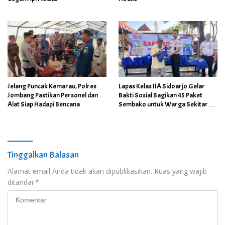
Jelang Puncak Kemarau, Polres
Lapas Kelas IIA Sidoarjo Gelar
Jombang Pastikan Personel dan
Bakti Sosial Bagikan 45 Paket
Alat Siap Hadapi Bencana
Sembako untuk Warga Sekitar
Lapas
Tinggalkan Balasan
Alamat email Anda tidak akan dipublikasikan.
Ruas yang wajib
ditandai
*