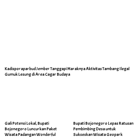
Kadisporaparbud Jember Tanggapi Maraknya Aktivitas Tambang Ilegal
Gumuk Lesung di Area Cagar Budaya
Gali Potensi Lokal, Bupati
Bupati Bojonegoro Lepas Ratusan
Bojonegoro Luncurkan Paket
Pembimbing Desa untuk
Wisata Padangan Wonderful
Sukseskan Wisata Geopark