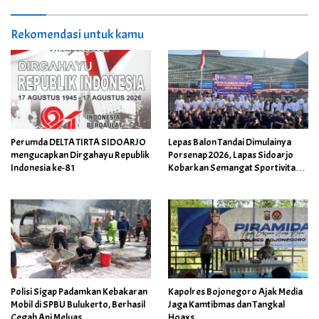
Rekomendasi untuk kamu
Perumda DELTA TIRTA SIDOARJO
Lepas Balon Tandai Dimulainya
mengucapkan Dirgahayu Republik
Porsenap 2026, Lapas Sidoarjo
Indonesia ke-81
Kobarkan Semangat Sportivitas
dan Kebersamaan
Polisi Sigap Padamkan Kebakaran
Kapolres Bojonegoro Ajak Media
Mobil di SPBU Bulukerto, Berhasil
Jaga Kamtibmas dan Tangkal
Cegah Api Meluas
Hoaxs