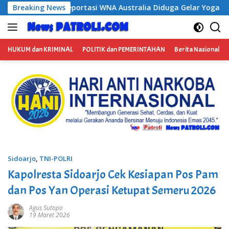
Langsung
tralia Diduga Gelar Yoga Retreat dan Menjadi Instruktur Medita
Breaking News
ke
konten
HUKUM dan KRIMINAL
POLITIK dan PEMERINTAHAN
Berita Nasional
Sidoarjo
,
TNI-POLRI
Kapolresta Sidoarjo Cek Kesiapan Pos Pam
dan Pos Yan Operasi Ketupat Semeru 2026
Agus Sutopo
19 Maret 2026