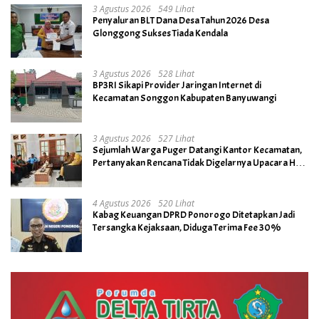
3 Agustus 2026
549 Lihat
Penyaluran BLT Dana Desa Tahun 2026 Desa
Glonggong Sukses Tiada Kendala
3 Agustus 2026
528 Lihat
BP3RI Sikapi Provider Jaringan Internet di
Kecamatan Songgon Kabupaten Banyuwangi
3 Agustus 2026
527 Lihat
Sejumlah Warga Puger Datangi Kantor Kecamatan,
Pertanyakan Rencana Tidak Digelarnya Upacara HUT
RI ke- 81
4 Agustus 2026
520 Lihat
Kabag Keuangan DPRD Ponorogo Ditetapkan Jadi
Tersangka Kejaksaan, Diduga Terima Fee 30%