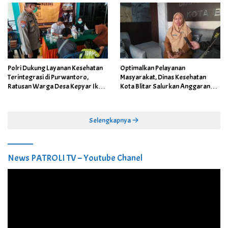
Polri Dukung Layanan Kesehatan
Optimalkan Pelayanan
Terintegrasi di Purwantoro,
Masyarakat, Dinas Kesehatan
Ratusan Warga Desa Kepyar Ikuti
Kota Blitar Salurkan Anggaran
Skrining Penyakit Gratis
DBBCHT Tahun 2026 untuk
Penguatan Puskesmas Kecamatan
Selengkapnya
News PATROLI TV – Youtube Chanel
Pemutar
Video