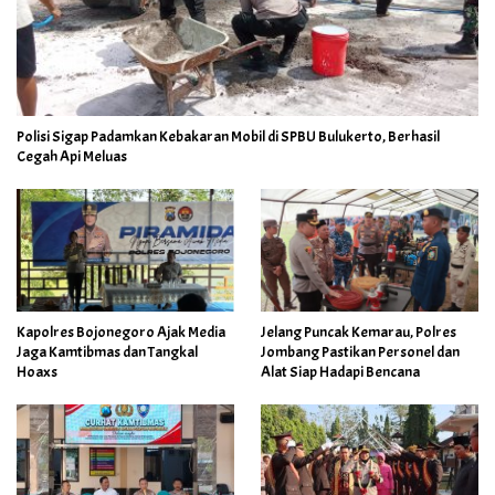
Polisi Sigap Padamkan Kebakaran Mobil di SPBU Bulukerto, Berhasil
Cegah Api Meluas
Kapolres Bojonegoro Ajak Media
Jelang Puncak Kemarau, Polres
Jaga Kamtibmas dan Tangkal
Jombang Pastikan Personel dan
Hoaxs
Alat Siap Hadapi Bencana