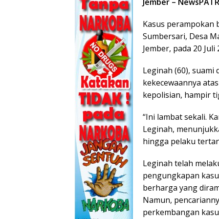
Jember – NewsPATR
Kasus perampokan b
Sumbersari, Desa 
Jember, pada 20 Juli
Leginah (60), suami
kekecewaannya atas
kepolisian, hampir ti
“Ini lambat sekali. 
Leginah, menunjukka
hingga pelaku tertan
Leginah telah mela
pengungkapan kasus
berharga yang diram
Namun, pencarianny
perkembangan kasus 