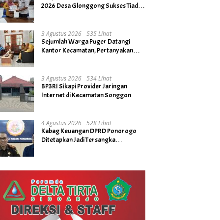
2026 Desa Glonggong Sukses Tiada
Kendala
3 Agustus 2026
535 Lihat
Sejumlah Warga Puger Datangi
Kantor Kecamatan, Pertanyakan
Rencana Tidak Digelarnya Upacara
HUT RI ke- 81
3 Agustus 2026
534 Lihat
BP3RI Sikapi Provider Jaringan
Internet di Kecamatan Songgon
Kabupaten Banyuwangi
4 Agustus 2026
528 Lihat
Kabag Keuangan DPRD Ponorogo
Ditetapkan Jadi Tersangka
Kejaksaan, Diduga Terima Fee 30%