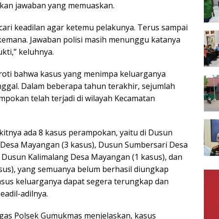
kan jawaban yang memuaskan.
ari keadilan agar ketemu pelakunya. Terus sampai
kemana. Jawaban polisi masih menunggu katanya
kti,” keluhnya.
roti bahwa kasus yang menimpa keluarganya
nggal. Dalam beberapa tahun terakhir, sejumlah
mpokan telah terjadi di wilayah Kecamatan
ikitnya ada 8 kasus perampokan, yaitu di Dusun
esa Mayangan (3 kasus), Dusun Sumbersari Desa
 Dusun Kalimalang Desa Mayangan (1 kasus), dan
sus), yang semuanya belum berhasil diungkap
 kasus keluarganya dapat segera terungkap dan
eadil-adilnya.
ugas Polsek Gumukmas menjelaskan, kasus