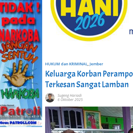
HUKUM dan KRIMINAL
,
Jember
Keluarga Korban Perampok
Terkesan Sangat Lamban
Sugeng Hariadi
6 Oktober 2025