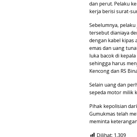
dan perut. Pelaku k
kerja berisi surat-s
Sebelumnya, pelaku 
tersebut dianiaya den
dengan kabel kipas
emas dan uang tunai 
luka bacok di kepala
sehingga harus menja
Kencong dan RS Bina
Selain uang dan per
sepeda motor milik 
Pihak kepolisian dar
Gumukmas telah mel
meminta keterangan 
Dilihat:
1,309