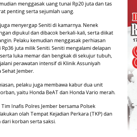
emudian menggasak uang tunai Rp20 juta dan tas
urat penting serta sejumlah uang.
juga menyergap Seniti di kamarnya. Nenek
gan dipukul dan dibacok berkali-kali, serta diikat
 angin. Pelaku kemudian menggasak perhiasan
Rp36 juta milik Seniti. Seniti mengalami delapan
 serta luka memar dan bengkak di sekujur tubuh,
lani perawatan intensif di Klinik Assuniyah
 Sehat Jember.
hiasan, pelaku juga membawa kabur dua unit
korban, yaitu Honda BeAT dan Honda Vario merah.
i Tim Inafis Polres Jember bersama Polsek
akukan olah Tempat Kejadian Perkara (TKP) dan
dari korban serta saksi.