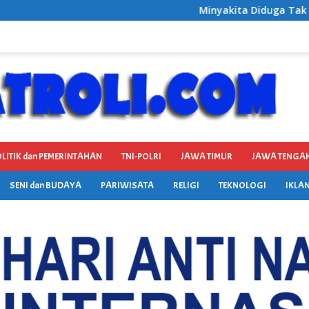
Minyakita Diduga Tak Penuhi Standar, Polres Wonogiri
LITIK dan PEMERINTAHAN
TNI-POLRI
JAWA TIMUR
JAWA TENGA
SENI dan BUDAYA
PARIWISATA
RELIGI
TEKNOLOGI
IKLAN