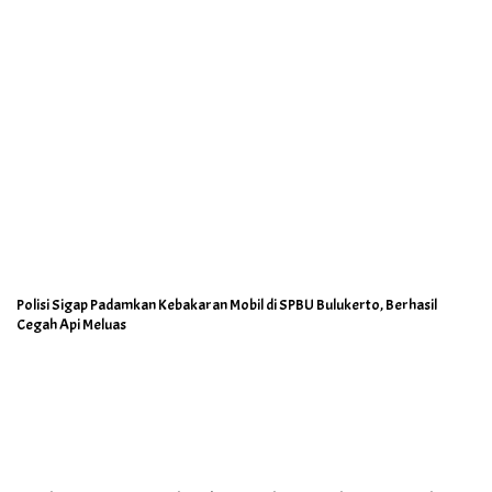
Polisi Sigap Padamkan Kebakaran Mobil di SPBU Bulukerto, Berhasil
Cegah Api Meluas