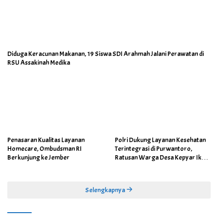
Diduga Keracunan Makanan, 19 Siswa SDI Arahmah Jalani Perawatan di
RSU Assakinah Medika
Penasaran Kualitas Layanan
Polri Dukung Layanan Kesehatan
Homecare, Ombudsman RI
Terintegrasi di Purwantoro,
Berkunjung ke Jember
Ratusan Warga Desa Kepyar Ikuti
Skrining Penyakit Gratis
Selengkapnya