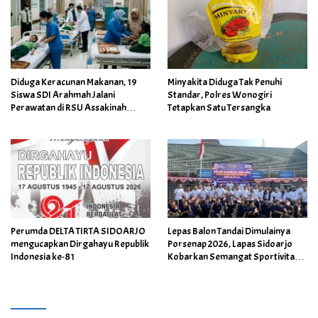
Diduga Keracunan Makanan, 19
Minyakita Diduga Tak Penuhi
Siswa SDI Arahmah Jalani
Standar, Polres Wonogiri
Perawatan di RSU Assakinah
Tetapkan Satu Tersangka
Medika
Perumda DELTA TIRTA SIDOARJO
Lepas Balon Tandai Dimulainya
mengucapkan Dirgahayu Republik
Porsenap 2026, Lapas Sidoarjo
Indonesia ke-81
Kobarkan Semangat Sportivitas
dan Kebersamaan