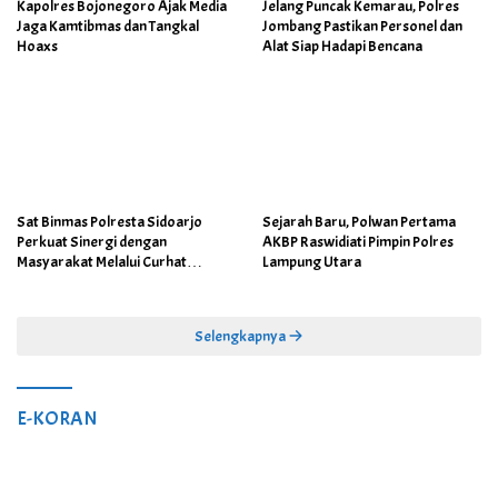
Kapolres Bojonegoro Ajak Media
Jelang Puncak Kemarau, Polres
Jaga Kamtibmas dan Tangkal
Jombang Pastikan Personel dan
Hoaxs
Alat Siap Hadapi Bencana
Sat Binmas Polresta Sidoarjo
Sejarah Baru, Polwan Pertama
Perkuat Sinergi dengan
AKBP Raswidiati Pimpin Polres
Masyarakat Melalui Curhat
Lampung Utara
Kamtibmas
Selengkapnya
E-KORAN