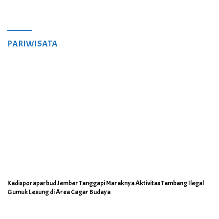
PARIWISATA
Kadisporaparbud Jember Tanggapi Maraknya Aktivitas Tambang Ilegal
Gumuk Lesung di Area Cagar Budaya