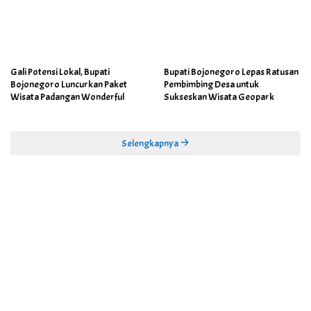
Gali Potensi Lokal, Bupati
Bupati Bojonegoro Lepas Ratusan
Bojonegoro Luncurkan Paket
Pembimbing Desa untuk
Wisata Padangan Wonderful
Sukseskan Wisata Geopark
Selengkapnya