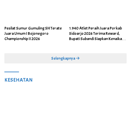
Pesilat Sumur Gumuling SH Terate
1.940 Atlet Peraih Juara Porkab
Juara Umum I Bojonegoro
Sidoarjo 2026 Terima Reward,
Championship II 2026
Bupati Subandi Siapkan Kenaikan
Bonus Porprov Jatim hingga Rp60
Juta
Selengkapnya
KESEHATAN