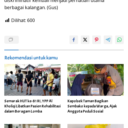
diskriminatif kembali menjadi perhatian utama
berbagai kalangan. (Gus)
Dilihat:
600
Rekomendasi untuk kamu
Semarak HUT ke-81 RI, YPP Al
Kapolsek Taman Bagikan
Kholiqi Libatkan Pasien Rehabilitasi
Sembako kepada Warga, Ajak
dalam Beragam Lomba
Anggota Peduli Sosial