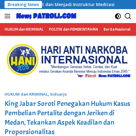
Langsung
enjadi Instruktur Meditasi
Breaking News
Satresnarkoba Polres Pela
ke
konten
HUKUM dan KRIMINAL
POLITIK dan PEMERINTAHAN
Berita Nasional
HUKUM dan KRIMINAL
,
Sidoarjo
King Jabar Soroti Penegakan Hukum Kasus
Pembelian Pertalite dengan Jeriken di
Medan, Tekankan Aspek Keadilan dan
Proporsionalitas