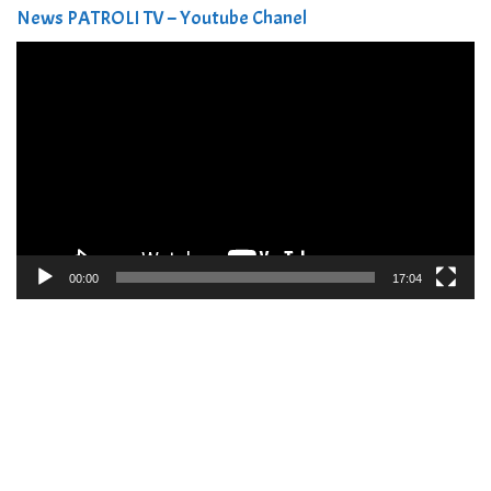
News PATROLI TV – Youtube Chanel
Pemutar
Video
00:00
17:04