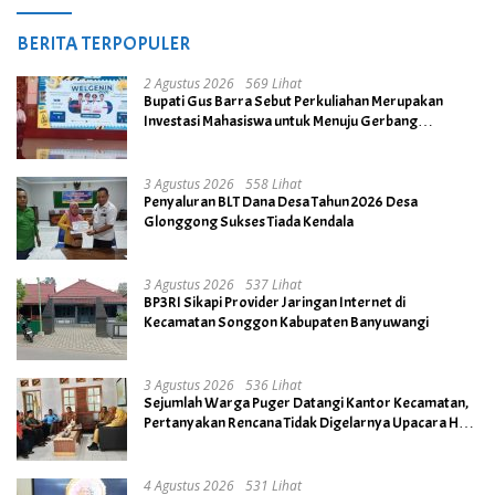
BERITA TERPOPULER
2 Agustus 2026
569 Lihat
Bupati Gus Barra Sebut Perkuliahan Merupakan
Investasi Mahasiswa untuk Menuju Gerbang
Kesuksesan di Masa Depan
3 Agustus 2026
558 Lihat
Penyaluran BLT Dana Desa Tahun 2026 Desa
Glonggong Sukses Tiada Kendala
3 Agustus 2026
537 Lihat
BP3RI Sikapi Provider Jaringan Internet di
Kecamatan Songgon Kabupaten Banyuwangi
3 Agustus 2026
536 Lihat
Sejumlah Warga Puger Datangi Kantor Kecamatan,
Pertanyakan Rencana Tidak Digelarnya Upacara HUT
RI ke- 81
4 Agustus 2026
531 Lihat