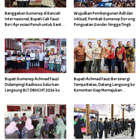
Banggakan Sumenep di Kancah
Wujudkan Pembangunan Adil dan
Internasional, Bupati Cak Fauzi
Inklusif, Pemkab Sumenep Dorong
Beri Apresiasi Penuh untuk Santri
Penguatan Gender hingga Tingkat
Berprestasi
Desa
Bupati Sumenep Achmad Fauzi
Bupati Achmad Fauzi Bersinergi
Didampingi Kadinsos Salurkan
Tampa Batas, Datang Langsung ke
Langsung BLT DBHCHT 2026 ke
Kementan Siap Memajukan
Petani dan Buruh Pabrik
Pertanian kuat di Sumenep