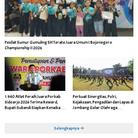
Pesilat Sumur Gumuling SH Terate Juara Umum I Bojonegoro
Championship II 2026
1.940 Atlet Peraih Juara Porkab
Perkuat Sinergitas, Polri,
Sidoarjo 2026 Terima Reward,
Kejaksaan, Pengadilan dan Lapas di
Bupati Subandi Siapkan Kenaikan
Jombang Gelar Olahraga
Bonus Porprov Jatim hingga Rp60
Bersama
Juta
Selengkapnya