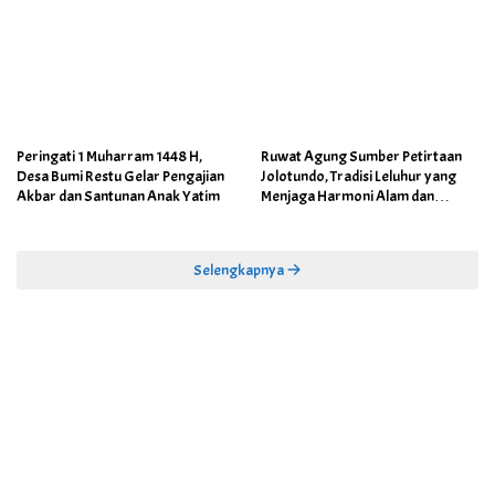
Peringati 1 Muharram 1448 H,
Ruwat Agung Sumber Petirtaan
Desa Bumi Restu Gelar Pengajian
Jolotundo, Tradisi Leluhur yang
Akbar dan Santunan Anak Yatim
Menjaga Harmoni Alam dan
Warisan Sejarah
Selengkapnya