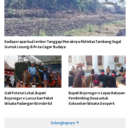
Kadisporaparbud Jember Tanggapi Maraknya Aktivitas Tambang Ilegal
Gumuk Lesung di Area Cagar Budaya
Gali Potensi Lokal, Bupati
Bupati Bojonegoro Lepas Ratusan
Bojonegoro Luncurkan Paket
Pembimbing Desa untuk
Wisata Padangan Wonderful
Sukseskan Wisata Geopark
Selengkapnya