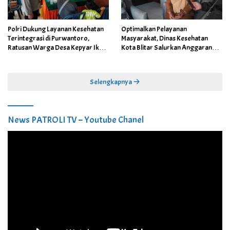
Polri Dukung Layanan Kesehatan
Optimalkan Pelayanan
Terintegrasi di Purwantoro,
Masyarakat, Dinas Kesehatan
Ratusan Warga Desa Kepyar Ikuti
Kota Blitar Salurkan Anggaran
Skrining Penyakit Gratis
DBBCHT Tahun 2026 untuk
Penguatan Puskesmas Kecamatan
Selengkapnya
News PATROLI TV – Youtube Chanel
Pemutar
Video