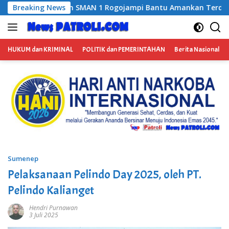
Langsung
i Bantu Amankan Terduga Pengedar Narkoba, Kasus Ditangani
Breaking News
ke
konten
HUKUM dan KRIMINAL
POLITIK dan PEMERINTAHAN
Berita Nasional
Sumenep
Pelaksanaan Pelindo Day 2025, oleh PT.
Pelindo Kalianget
Hendri Purnawan
3 Juli 2025