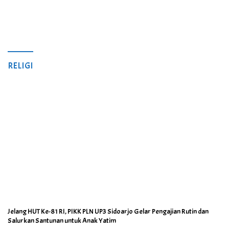
RELIGI
Jelang HUT Ke-81 RI, PIKK PLN UP3 Sidoarjo Gelar Pengajian Rutin dan
Salurkan Santunan untuk Anak Yatim