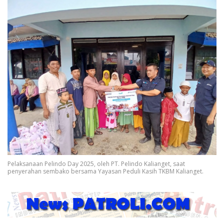
Pelaksanaan Pelindo Day 2025, oleh PT. Pelindo Kalianget, saat
penyerahan sembako bersama Yayasan Peduli Kasih TKBM Kalianget.