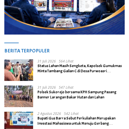
BERITA TERPOPULER
31 Juli 2026
564 Lihat
Status Lahan Masih Sengketa, Kapolsek Gumukmas
Minta Tambang Galian C di Desa Purwoasri
Dihentikan
31 Juli 2026
547 Lihat
Polsek Sukorejo bersama KPH Sampung Pasang
Banner Larangan Bakar Hutan dan Lahan
2 Agustus 2026
542 Lihat
Bupati Gus Barra Sebut Perkuliahan Merupakan
Investasi Mahasiswa untuk Menuju Gerbang
Kesuksesan di Masa Depan