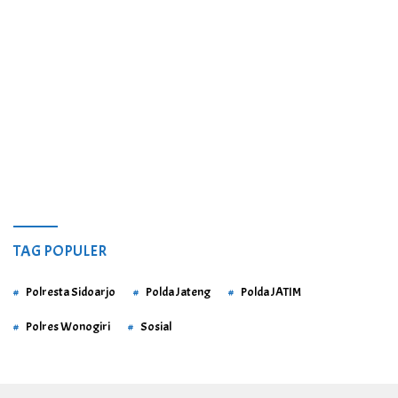
TAG POPULER
Polresta Sidoarjo
Polda Jateng
Polda JATIM
Polres Wonogiri
Sosial