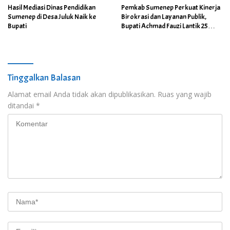
Hasil Mediasi Dinas Pendidikan
Pemkab Sumenep Perkuat Kinerja
Sumenep di Desa Juluk Naik ke
Birokrasi dan Layanan Publik,
Bupati
Bupati Achmad Fauzi Lantik 25
Pejabat
Tinggalkan Balasan
Alamat email Anda tidak akan dipublikasikan.
Ruas yang wajib
ditandai
*