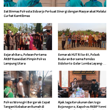
Sat Binmas Polresta Sidoarjo Perkuat Sinergi dengan Masyarakat Melalui
Curhat Kamtibmas
Sejarah Baru, Polwan Pertama
Semarak HUT RI ke-81, Polsek
AKBP Raswidiati Pimpin Polres
Buduran Bersama Pemdes
Lampung Utara
Sidokerto Gelar Lomba Layang-
Layang
Polres Wonogiri Bergerak Cepat
Ajak Jaga Kerukunan dan Jogo
Tangani Kebakaran Rumah di
Bojonegoro, Kapolres AKBP Yenni