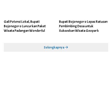
Gali Potensi Lokal, Bupati
Bupati Bojonegoro Lepas Ratusan
Bojonegoro Luncurkan Paket
Pembimbing Desa untuk
Wisata Padangan Wonderful
Sukseskan Wisata Geopark
Selengkapnya