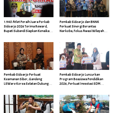
1.940 Atlet Peraih Juara Porkab
Pemkab Sidoarjo dan BNNK
Sidoarjo 2026 Terima Reward,
Perkuat Sinergi Berantas
Bupati Subandi Siapkan Kenaikan
Narkoba, Fokus Awasi Wilayah
Bonus Porprov Jatim hingga Rp60
Perbatasan dan Daerah Rawan
Juta
Pemkab Sidoarjo Perkuat
Pemkab Sidoarjo Luncurkan
Keamanan Siber, Gandeng
Program Beasiswa Pendidikan
LSWare Korea Selatan Dukung
2026, Perkuat Investasi SDM
Transformasi Digital
Unggul