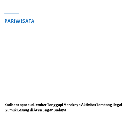
PARIWISATA
Kadisporaparbud Jember Tanggapi Maraknya Aktivitas Tambang Ilegal
Gumuk Lesung di Area Cagar Budaya