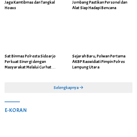
Jaga Kamtibmas dan Tangkal
Jombang Pastikan Personel dan
Hoaxs
Alat Siap Hadapi Bencana
Sat Binmas Polresta Sidoarjo
Sejarah Baru, Polwan Pertama
Perkuat Sinergi dengan
AKBP Raswidiati Pimpin Polres
Masyarakat Melalui Curhat
Lampung Utara
Kamtibmas
Selengkapnya
E-KORAN