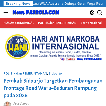
Langsung
ustralia Diduga Gelar Yoga Retreat dan Menjadi Instruktur Med
Breaking News
ke
konten
HUKUM dan KRIMINAL
POLITIK dan PEMERINTAHAN
Berita Nasional
POLITIK dan PEMERINTAHAN
,
Sidoarjo
Pemkab Sidoarjo Targetkan Pembangunan
Frontage Road Waru–Buduran Rampung
pada 2026
Agus Sutopo