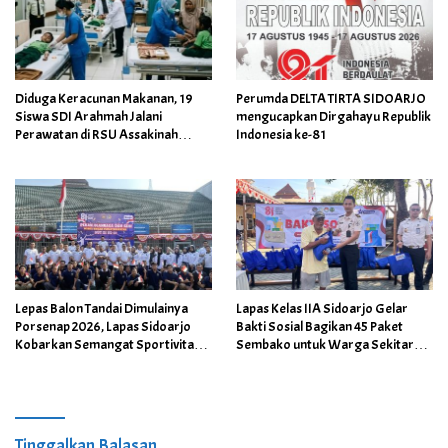
Diduga Keracunan Makanan, 19
Perumda DELTA TIRTA SIDOARJO
Siswa SDI Arahmah Jalani
mengucapkan Dirgahayu Republik
Perawatan di RSU Assakinah
Indonesia ke-81
Medika
Lepas Balon Tandai Dimulainya
Lapas Kelas IIA Sidoarjo Gelar
Porsenap 2026, Lapas Sidoarjo
Bakti Sosial Bagikan 45 Paket
Kobarkan Semangat Sportivitas
Sembako untuk Warga Sekitar
dan Kebersamaan
Lapas
Tinggalkan Balasan