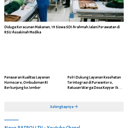
Diduga Keracunan Makanan, 19 Siswa SDI Arahmah Jalani Perawatan di
RSU Assakinah Medika
Penasaran Kualitas Layanan
Polri Dukung Layanan Kesehatan
Homecare, Ombudsman RI
Terintegrasi di Purwantoro,
Berkunjung ke Jember
Ratusan Warga Desa Kepyar Ikuti
Skrining Penyakit Gratis
Selengkapnya
News PATROLI TV – Youtube Chanel