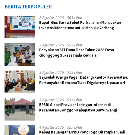
BERITA TERPOPULER
2 Agustus 2026
563 Lihat
Bupati Gus Barra Sebut Perkuliahan Merupakan
Investasi Mahasiswa untuk Menuju Gerbang
Kesuksesan di Masa Depan
3 Agustus 2026
553 Lihat
Penyaluran BLT Dana Desa Tahun 2026 Desa
Glonggong Sukses Tiada Kendala
3 Agustus 2026
535 Lihat
Sejumlah Warga Puger Datangi Kantor Kecamatan,
Pertanyakan Rencana Tidak Digelarnya Upacara HUT
RI ke- 81
3 Agustus 2026
533 Lihat
BP3RI Sikapi Provider Jaringan Internet di
Kecamatan Songgon Kabupaten Banyuwangi
4 Agustus 2026
527 Lihat
Kabag Keuangan DPRD Ponorogo Ditetapkan Jadi