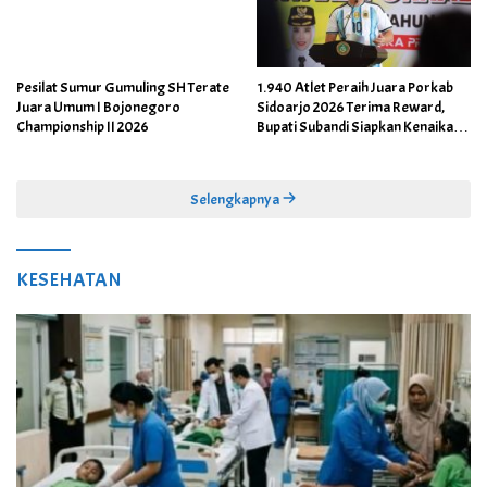
Pesilat Sumur Gumuling SH Terate
1.940 Atlet Peraih Juara Porkab
Juara Umum I Bojonegoro
Sidoarjo 2026 Terima Reward,
Championship II 2026
Bupati Subandi Siapkan Kenaikan
Bonus Porprov Jatim hingga Rp60
Juta
Selengkapnya
KESEHATAN