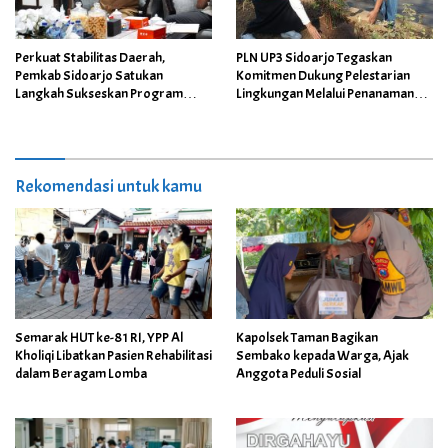
Perkuat Stabilitas Daerah,
PLN UP3 Sidoarjo Tegaskan
Pemkab Sidoarjo Satukan
Komitmen Dukung Pelestarian
Langkah Sukseskan Program
Lingkungan Melalui Penanaman
Strategis Nasional
644 Pohon Bersama Pemkab
Sidoarjo
Rekomendasi untuk kamu
Semarak HUT ke-81 RI, YPP Al
Kapolsek Taman Bagikan
Kholiqi Libatkan Pasien Rehabilitasi
Sembako kepada Warga, Ajak
dalam Beragam Lomba
Anggota Peduli Sosial