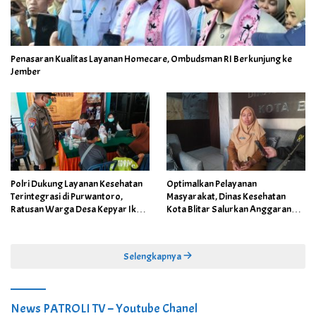
Penasaran Kualitas Layanan Homecare, Ombudsman RI Berkunjung ke
Jember
Polri Dukung Layanan Kesehatan
Optimalkan Pelayanan
Terintegrasi di Purwantoro,
Masyarakat, Dinas Kesehatan
Ratusan Warga Desa Kepyar Ikuti
Kota Blitar Salurkan Anggaran
Skrining Penyakit Gratis
DBBCHT Tahun 2026 untuk
Penguatan Puskesmas Kecamatan
Selengkapnya
News PATROLI TV – Youtube Chanel