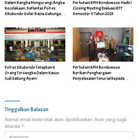
Dalam Rangka Mengurangi Angka
Perhutani KPH Bondowoso Hadiri
Kecelakaan, Satlantas Polres
Closing Meeting Evaluasi RTT
Situbondo Gelar Razia Gabungan
Semester II Tahun 2025
di Jalan Argopuro
Polres Situbondo Tetapkan 4
Perhutani KPH Bondowoso
Orang Tersangka Dalam Kasus
Berikan Penghargaan
Judi Sabung Ayam
Penyelesaian Tenurial Kepada
Kajari Situbondo di Akhir Masa
Jabatan
Tinggalkan Balasan
Alamat email Anda tidak akan dipublikasikan.
Ruas yang wajib
ditandai
*