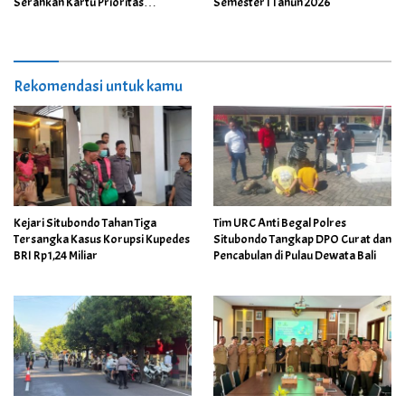
Serahkan Kartu Prioritas
Semester I Tahun 2026
Pelayanan Kesehatan kepada
Karyawan
Rekomendasi untuk kamu
Kejari Situbondo Tahan Tiga
Tim URC Anti Begal Polres
Tersangka Kasus Korupsi Kupedes
Situbondo Tangkap DPO Curat dan
BRI Rp1,24 Miliar
Pencabulan di Pulau Dewata Bali