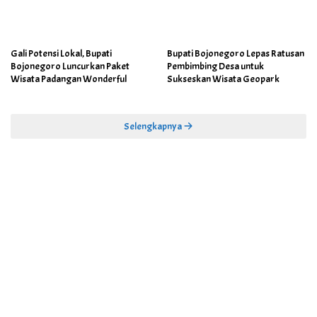
Gali Potensi Lokal, Bupati
Bupati Bojonegoro Lepas Ratusan
Bojonegoro Luncurkan Paket
Pembimbing Desa untuk
Wisata Padangan Wonderful
Sukseskan Wisata Geopark
Selengkapnya