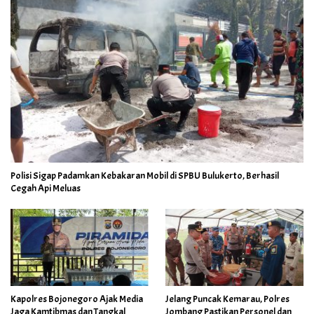
Polisi Sigap Padamkan Kebakaran Mobil di SPBU Bulukerto, Berhasil
Cegah Api Meluas
Kapolres Bojonegoro Ajak Media
Jelang Puncak Kemarau, Polres
Jaga Kamtibmas dan Tangkal
Jombang Pastikan Personel dan