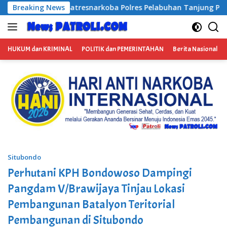
Langsung
oba Polres Pelabuhan Tanjung Perak Bongkar Tiga Jaringan N
Breaking News
ke
konten
HUKUM dan KRIMINAL
POLITIK dan PEMERINTAHAN
Berita Nasional
Situbondo
Perhutani KPH Bondowoso Dampingi
Pangdam V/Brawijaya Tinjau Lokasi
Pembangunan Batalyon Teritorial
Pembangunan di Situbondo