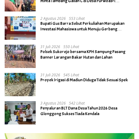
Minta Tambang Galian C di Desa Purwoasri
Dihentikan
2 Agustus 2026
553 Lihat
Bupati Gus Barra Sebut Perkuliahan Merupakan
Investasi Mahasiswa untuk Menuju Gerbang
Kesuksesan di Masa Depan
31 Juli 2026
550 Lihat
Polsek Sukorejo bersama KPH Sampung Pasang
Banner Larangan Bakar Hutan dan Lahan
31 Juli 2026
545 Lihat
Proyek Irigasi di Madiun Diduga Tidak Sesuai Spek
3 Agustus 2026
542 Lihat
Penyaluran BLT Dana Desa Tahun 2026 Desa
Glonggong Sukses Tiada Kendala