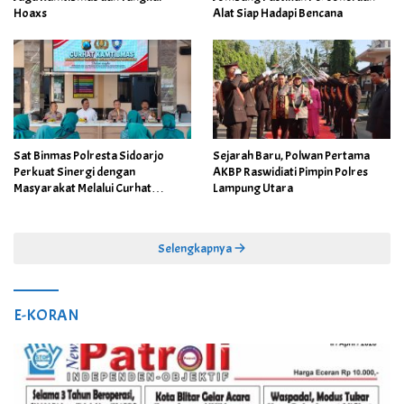
Hoaxs
Alat Siap Hadapi Bencana
Sat Binmas Polresta Sidoarjo
Sejarah Baru, Polwan Pertama
Perkuat Sinergi dengan
AKBP Raswidiati Pimpin Polres
Masyarakat Melalui Curhat
Lampung Utara
Kamtibmas
Selengkapnya
E-KORAN