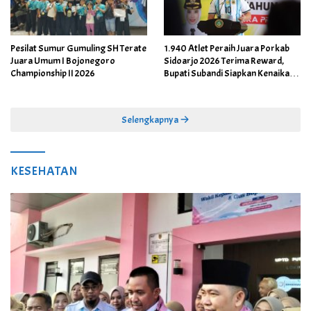
Pesilat Sumur Gumuling SH Terate
1.940 Atlet Peraih Juara Porkab
Juara Umum I Bojonegoro
Sidoarjo 2026 Terima Reward,
Championship II 2026
Bupati Subandi Siapkan Kenaikan
Bonus Porprov Jatim hingga Rp60
Juta
Selengkapnya
KESEHATAN