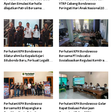
Apel dan Simulasi Karhutla
YTRP Cabang Bondowoso
dilajutkan Patroli Bersama
Peringati Hari Anak Nasional 2026
Tingkatkan Kesiapsiagaan
dengan Edukasi Cinta Hutan di
Personel
Teduh Glamping
Perhutani KPH Bondowoso
Perhutani KPH Bondowoso
Silaturahmi ke Kepala Kejari
Bersama PT Indocafco
Situbondo Baru, Perkuat Legalitas
Sosialisasikan Regulasi Kemitraan
Pengelolaan Kawasan Hutan
dan Budidaya Kopi Adaptif
Perubahan Iklim
Perhutani KPH Bondowoso
Perhutani KPH Bondowoso Gelar
Bersama RS Bhayangkara
Rapat Evaluasi Pekerjaan