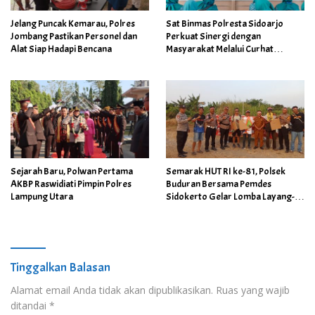
Jelang Puncak Kemarau, Polres
Sat Binmas Polresta Sidoarjo
Jombang Pastikan Personel dan
Perkuat Sinergi dengan
Alat Siap Hadapi Bencana
Masyarakat Melalui Curhat
Kamtibmas
Sejarah Baru, Polwan Pertama
Semarak HUT RI ke-81, Polsek
AKBP Raswidiati Pimpin Polres
Buduran Bersama Pemdes
Lampung Utara
Sidokerto Gelar Lomba Layang-
Layang
Tinggalkan Balasan
Alamat email Anda tidak akan dipublikasikan.
Ruas yang wajib
ditandai
*