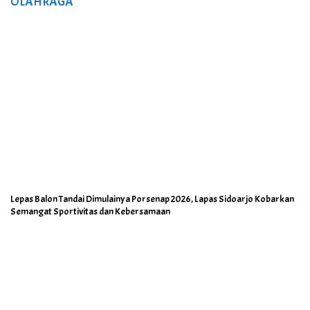
OLAHRAGA
Lepas Balon Tandai Dimulainya Porsenap 2026, Lapas Sidoarjo Kobarkan
Semangat Sportivitas dan Kebersamaan