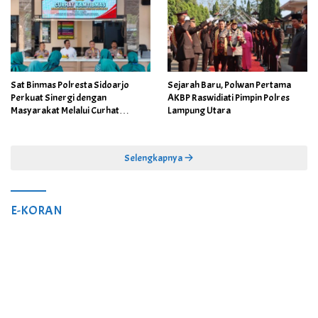
Sat Binmas Polresta Sidoarjo
Sejarah Baru, Polwan Pertama
Perkuat Sinergi dengan
AKBP Raswidiati Pimpin Polres
Masyarakat Melalui Curhat
Lampung Utara
Kamtibmas
Selengkapnya
E-KORAN