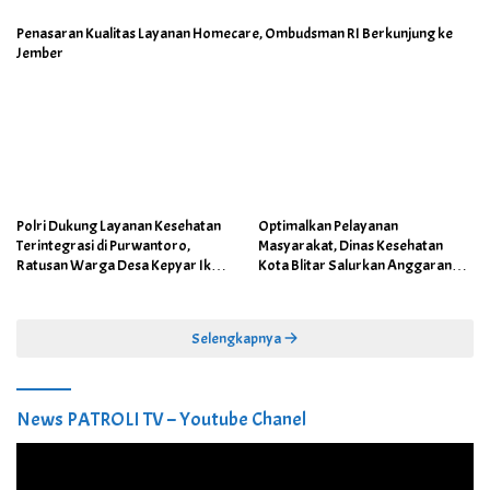
Penasaran Kualitas Layanan Homecare, Ombudsman RI Berkunjung ke
Jember
Polri Dukung Layanan Kesehatan
Optimalkan Pelayanan
Terintegrasi di Purwantoro,
Masyarakat, Dinas Kesehatan
Ratusan Warga Desa Kepyar Ikuti
Kota Blitar Salurkan Anggaran
Skrining Penyakit Gratis
DBBCHT Tahun 2026 untuk
Penguatan Puskesmas Kecamatan
Selengkapnya
News PATROLI TV – Youtube Chanel
Pemutar
Video