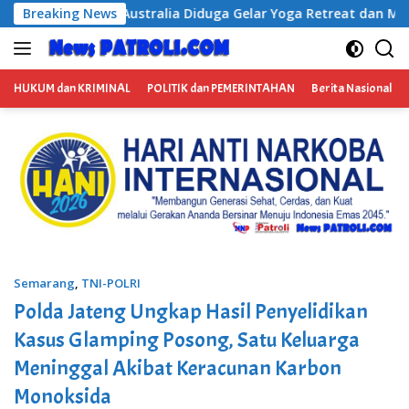
Langsung
tralia Diduga Gelar Yoga Retreat dan Menjadi Instruktur Medit
Breaking News
ke
konten
HUKUM dan KRIMINAL
POLITIK dan PEMERINTAHAN
Berita Nasional
Semarang
,
TNI-POLRI
Polda Jateng Ungkap Hasil Penyelidikan
Kasus Glamping Posong, Satu Keluarga
Meninggal Akibat Keracunan Karbon
Monoksida