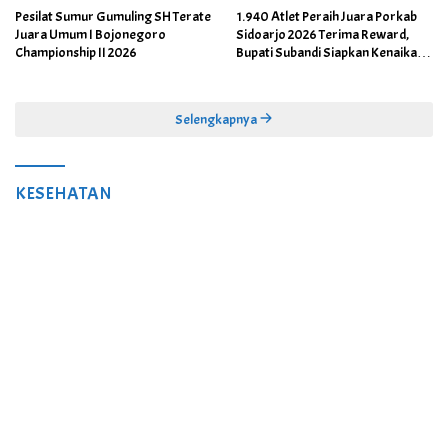
Pesilat Sumur Gumuling SH Terate
1.940 Atlet Peraih Juara Porkab
Juara Umum I Bojonegoro
Sidoarjo 2026 Terima Reward,
Championship II 2026
Bupati Subandi Siapkan Kenaikan
Bonus Porprov Jatim hingga Rp60
Juta
Selengkapnya
KESEHATAN