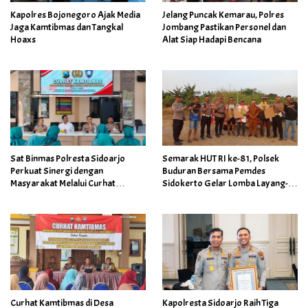
Kapolres Bojonegoro Ajak Media
Jelang Puncak Kemarau, Polres
Jaga Kamtibmas dan Tangkal
Jombang Pastikan Personel dan
Hoaxs
Alat Siap Hadapi Bencana
Sat Binmas Polresta Sidoarjo
Semarak HUT RI ke-81, Polsek
Perkuat Sinergi dengan
Buduran Bersama Pemdes
Masyarakat Melalui Curhat
Sidokerto Gelar Lomba Layang-
Kamtibmas
Layang
Curhat Kamtibmas di Desa
Kapolresta Sidoarjo Raih Tiga