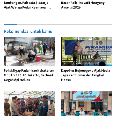
Jambangan, Polresta Sidoarjo
Besar Polisi Inovatif Hoegeng
Ajak Warga Peduli Keamanan
Awards 2026
Lingkungan
Rekomendasi untuk kamu
Polisi Sigap Padamkan Kebakaran
Kapolres Bojonegoro Ajak Media
Mobil di SPBU Bulukerto, Berhasil
Jaga Kamtibmas dan Tangkal
Cegah Api Meluas
Hoaxs