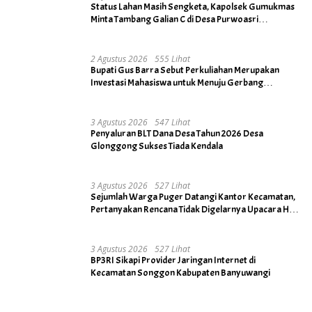
Status Lahan Masih Sengketa, Kapolsek Gumukmas
Minta Tambang Galian C di Desa Purwoasri
Dihentikan
2 Agustus 2026
555 Lihat
Bupati Gus Barra Sebut Perkuliahan Merupakan
Investasi Mahasiswa untuk Menuju Gerbang
Kesuksesan di Masa Depan
3 Agustus 2026
547 Lihat
Penyaluran BLT Dana Desa Tahun 2026 Desa
Glonggong Sukses Tiada Kendala
3 Agustus 2026
527 Lihat
Sejumlah Warga Puger Datangi Kantor Kecamatan,
Pertanyakan Rencana Tidak Digelarnya Upacara HUT
RI ke- 81
3 Agustus 2026
527 Lihat
BP3RI Sikapi Provider Jaringan Internet di
Kecamatan Songgon Kabupaten Banyuwangi