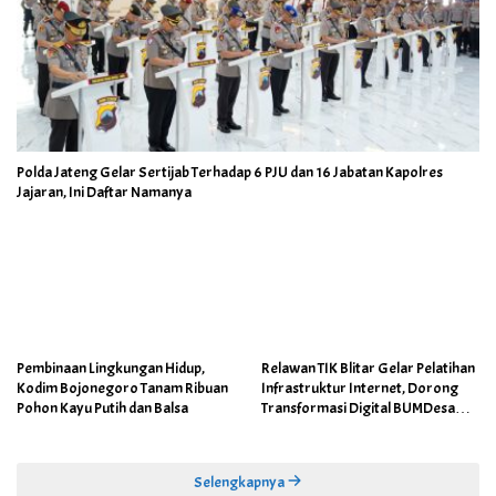
Polda Jateng Gelar Sertijab Terhadap 6 PJU dan 16 Jabatan Kapolres
Jajaran, Ini Daftar Namanya
Pembinaan Lingkungan Hidup,
Relawan TIK Blitar Gelar Pelatihan
Kodim Bojonegoro Tanam Ribuan
Infrastruktur Internet, Dorong
Pohon Kayu Putih dan Balsa
Transformasi Digital BUMDesa
dan Pemerintahan Desa
Selengkapnya