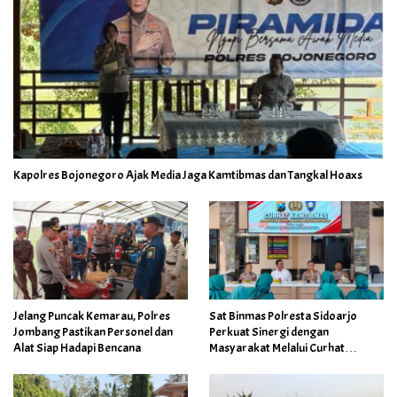
Kapolres Bojonegoro Ajak Media Jaga Kamtibmas dan Tangkal Hoaxs
Jelang Puncak Kemarau, Polres
Sat Binmas Polresta Sidoarjo
Jombang Pastikan Personel dan
Perkuat Sinergi dengan
Alat Siap Hadapi Bencana
Masyarakat Melalui Curhat
Kamtibmas