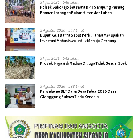
31 Juli 2026
548 Lihat
Polsek Sukorejo bersama KPH Sampung Pasang
Banner Larangan Bakar Hutan dan Lahan
2 Agustus 2026
547 Lihat
Bupati Gus Barra Sebut Perkuliahan Merupakan
Investasi Mahasiswa untuk Menuju Gerbang
Kesuksesan di Masa Depan
31 Juli 2026
542 Lihat
Proyek Irigasi di Madiun Diduga Tidak Sesuai Spek
3 Agustus 2026
533 Lihat
Penyaluran BLT Dana Desa Tahun 2026 Desa
Glonggong Sukses Tiada Kendala