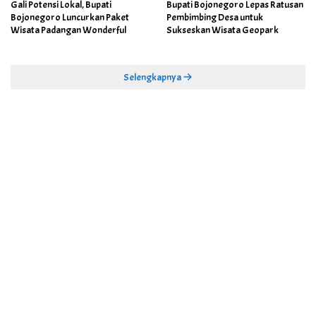
Gali Potensi Lokal, Bupati
Bupati Bojonegoro Lepas Ratusan
Bojonegoro Luncurkan Paket
Pembimbing Desa untuk
Wisata Padangan Wonderful
Sukseskan Wisata Geopark
Selengkapnya