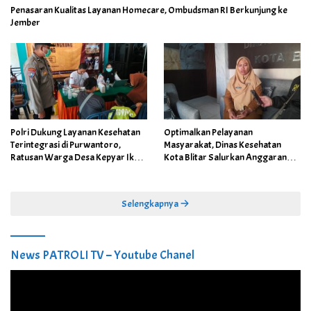
Penasaran Kualitas Layanan Homecare, Ombudsman RI Berkunjung ke
Jember
Polri Dukung Layanan Kesehatan
Optimalkan Pelayanan
Terintegrasi di Purwantoro,
Masyarakat, Dinas Kesehatan
Ratusan Warga Desa Kepyar Ikuti
Kota Blitar Salurkan Anggaran
Skrining Penyakit Gratis
DBBCHT Tahun 2026 untuk
Penguatan Puskesmas Kecamatan
Selengkapnya
News PATROLI TV – Youtube Chanel
Pemutar
Video