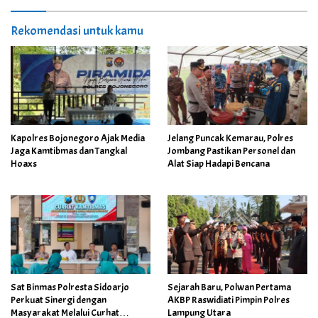
Rekomendasi untuk kamu
Kapolres Bojonegoro Ajak Media
Jelang Puncak Kemarau, Polres
Jaga Kamtibmas dan Tangkal
Jombang Pastikan Personel dan
Hoaxs
Alat Siap Hadapi Bencana
Sat Binmas Polresta Sidoarjo
Sejarah Baru, Polwan Pertama
Perkuat Sinergi dengan
AKBP Raswidiati Pimpin Polres
Masyarakat Melalui Curhat
Lampung Utara