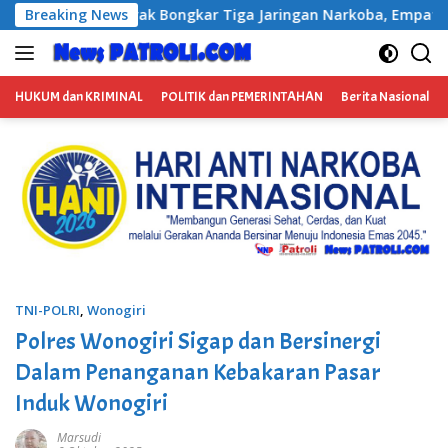
Langsung
iga Jaringan Narkoba, Empat Tersangka Diamankan
Breaking News
Sa
ke
konten
HUKUM dan KRIMINAL
POLITIK dan PEMERINTAHAN
Berita Nasional
TNI-POLRI
,
Wonogiri
Polres Wonogiri Sigap dan Bersinergi
Dalam Penanganan Kebakaran Pasar
Induk Wonogiri
Marsudi