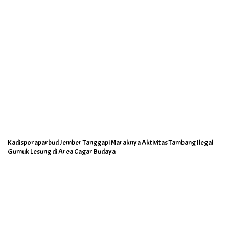
Kadisporaparbud Jember Tanggapi Maraknya Aktivitas Tambang Ilegal
Gumuk Lesung di Area Cagar Budaya