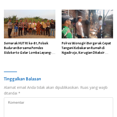
Kamtibmas
Semarak HUT RI ke-81, Polsek
Polres Wonogiri Bergerak Cepat
Buduran Bersama Pemdes
Tangani Kebakaran Rumah di
Sidokerto Gelar Lomba Layang-
Ngadirojo, Kerugian Ditaksir
Layang
Capai Rp100 Juta
Tinggalkan Balasan
Alamat email Anda tidak akan dipublikasikan.
Ruas yang wajib
ditandai
*