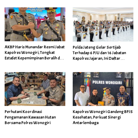
AKBP Haris Munandar Resmi Jabat
Polda Jateng Gelar Sertijab
Kapolres Wonogiri, Tongkat
Terhadap 6 PJU dan 16 Jabatan
Estafet Kepemimpinan Beralih dari
Kapolres Jajaran, Ini Daftar
AKBP Wahyu Sulistyo
Namanya
Perhutani Koordinasi
Kapolres Wonogiri Gandeng BPJS
Pengamanan Kawasan Hutan
Kesehatan, Perkuat Sinergi
Bersama Polres Wonogiri
Antarlembaga