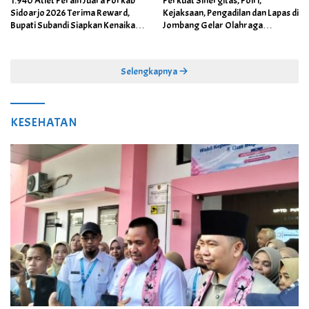
1.940 Atlet Peraih Juara Porkab
Perkuat Sinergitas, Polri,
Sidoarjo 2026 Terima Reward,
Kejaksaan, Pengadilan dan Lapas di
Bupati Subandi Siapkan Kenaikan
Jombang Gelar Olahraga
Bonus Porprov Jatim hingga Rp60
Bersama
Juta
Selengkapnya
KESEHATAN