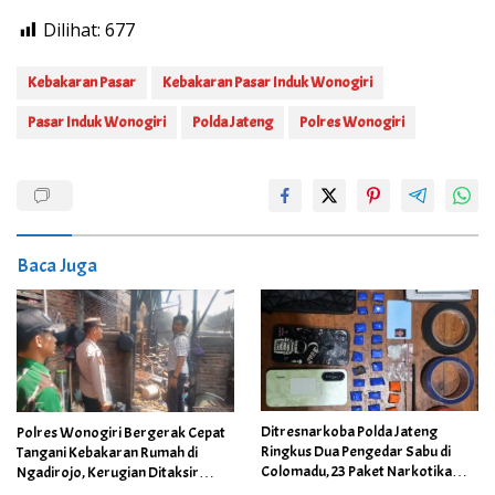
Dilihat:
677
Kebakaran Pasar
Kebakaran Pasar Induk Wonogiri
Pasar Induk Wonogiri
Polda Jateng
Polres Wonogiri
Baca Juga
Ditresnarkoba Polda Jateng
Polres Wonogiri Bergerak Cepat
Ringkus Dua Pengedar Sabu di
Tangani Kebakaran Rumah di
Colomadu, 23 Paket Narkotika
Ngadirojo, Kerugian Ditaksir
Berhasil Disita
Capai Rp100 Juta