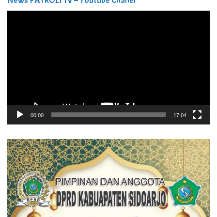
News PATROLI TV – Youtube Chanel
Pemutar
Video
00:00
17:04