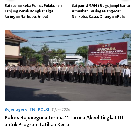
Satresnarkoba Polres Pelabuhan
Satpam SMAN 1 Rogojampi Bantu
Tanjung Perak Bongkar Tiga
Amankan Terduga Pengedar
Jaringan Narkoba, Empat
Narkoba, Kasus Ditangani Polisi
Tersangka Diamankan
Bojonegoro
,
TNI-POLRI
8 Juni 2026
Polres Bojonegoro Terima 11 Taruna Akpol Tingkat III
untuk Program Latihan Kerja