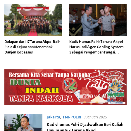
Delapan dari 17 Taruna Akpol Raih
Kadiv Humas Polri: Taruna Akpol
Piala di Kejuaraan Menembak
Harus Jadi Agen Cooling System
Danjen Kopassus
Sebagai Pengemban Fungsi
Kehumasan
Jakarta
,
TNI-POLRI
3 Januari 2025
Kadivhumas Polri Dijadwalkan Beri Kuliah
Umum untuk Taruna Akpol