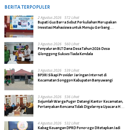
BERITA TERPOPULER
2 Agustus 2026
572 Lihat
Bupati Gus Barra Sebut Perkuliahan Merupakan
Investasi Mahasiswa untuk Menuju Gerbang
Kesuksesan di Masa Depan
3 Agustus 2026
560 Lihat
Penyaluran BLT Dana Desa Tahun 2026 Desa
Glonggong Sukses Tiada Kendala
3 Agustus 2026
539 Lihat
BP3RI Sikapi Provider Jaringan Internet di
Kecamatan Songgon Kabupaten Banyuwangi
3 Agustus 2026
536 Lihat
Sejumlah Warga Puger Datangi Kantor Kecamatan,
Pertanyakan Rencana Tidak Digelarnya Upacara HUT
RI ke- 81
4 Agustus 2026
532 Lihat
Kabag Keuangan DPRD Ponorogo Ditetapkan Jadi