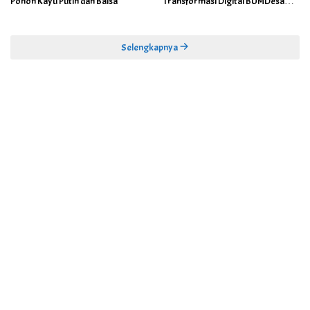
Pohon Kayu Putih dan Balsa
Transformasi Digital BUMDesa
dan Pemerintahan Desa
Selengkapnya