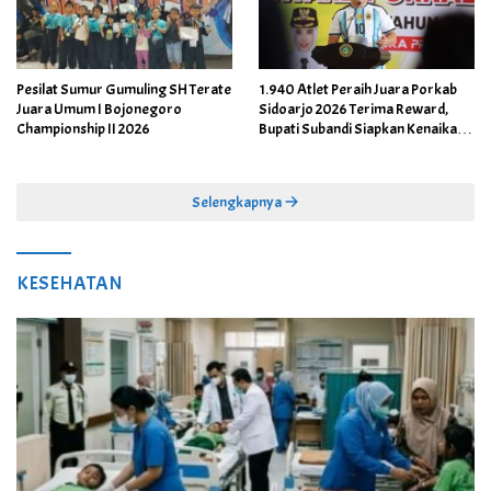
Pesilat Sumur Gumuling SH Terate
1.940 Atlet Peraih Juara Porkab
Juara Umum I Bojonegoro
Sidoarjo 2026 Terima Reward,
Championship II 2026
Bupati Subandi Siapkan Kenaikan
Bonus Porprov Jatim hingga Rp60
Juta
Selengkapnya
KESEHATAN