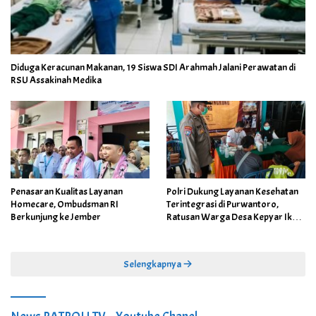
Diduga Keracunan Makanan, 19 Siswa SDI Arahmah Jalani Perawatan di
RSU Assakinah Medika
Penasaran Kualitas Layanan
Polri Dukung Layanan Kesehatan
Homecare, Ombudsman RI
Terintegrasi di Purwantoro,
Berkunjung ke Jember
Ratusan Warga Desa Kepyar Ikuti
Skrining Penyakit Gratis
Selengkapnya