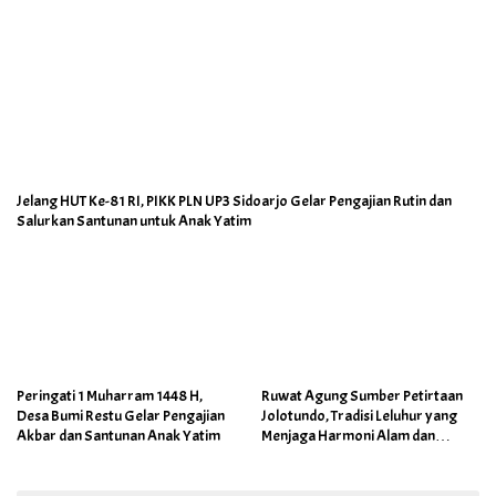
Jelang HUT Ke-81 RI, PIKK PLN UP3 Sidoarjo Gelar Pengajian Rutin dan
Salurkan Santunan untuk Anak Yatim
Peringati 1 Muharram 1448 H,
Ruwat Agung Sumber Petirtaan
Desa Bumi Restu Gelar Pengajian
Jolotundo, Tradisi Leluhur yang
Akbar dan Santunan Anak Yatim
Menjaga Harmoni Alam dan
Warisan Sejarah