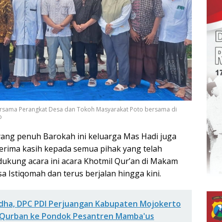
ersama Perangkat Desa dan Tokoh Masyarakat Poto bersama di
o
ang penuh Barokah ini keluarga Mas Hadi juga
rima kasih kepada semua pihak yang telah
kung acara ini acara Khotmil Qur’an di Makam
a Istiqomah dan terus berjalan hingga kini.
Adha, DPC PDI Perjuangan Kabupaten Mojokerto
Qurban ke Pondok Pesantren Mamba'us