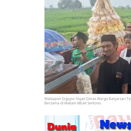
Walaupun Diguyur Hujan Deras Warga Banjarsari Te
Bersama di Makam Mbah Sentono