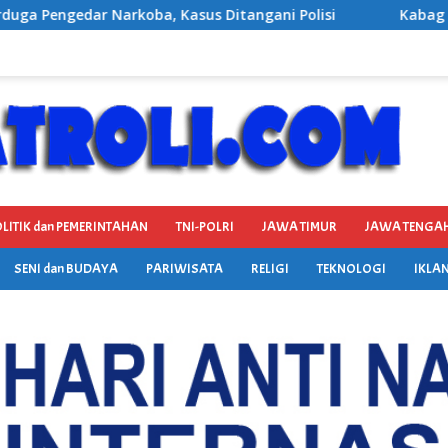
angani Polisi
Kabag Keuangan DPRD Ponorogo Ditetapk
LITIK dan PEMERINTAHAN
TNI-POLRI
JAWA TIMUR
JAWA TENGA
SENI dan BUDAYA
PARIWISATA
RELIGI
TEKNOLOGI
IKLAN