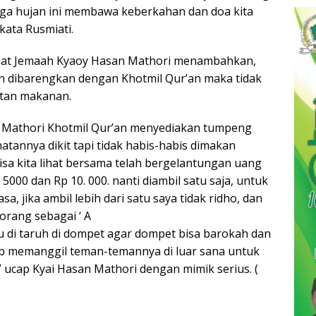
oga hujan ini membawa keberkahan dan doa kita
 kata Rusmiati.
sihat Jemaah Kyaoy Hasan Mathori menambahkan,
 dibarengkan dengan Khotmil Qur’an maka tidak
utan makanan.
 Mathori Khotmil Qur’an menyediakan tumpeng
atannya dikit tapi tidak habis-habis dimakan
isa kita lihat bersama telah bergelantungan uang
5000 dan Rp 10. 000. nanti diambil satu saja, untuk
asa, jika ambil lebih dari satu saya tidak ridho, dan
orang sebagai ‘ A
tu di taruh di dompet agar dompet bisa barokah dan
ib memanggil teman-temannya di luar sana untuk
 ucap Kyai Hasan Mathori dengan mimik serius. (