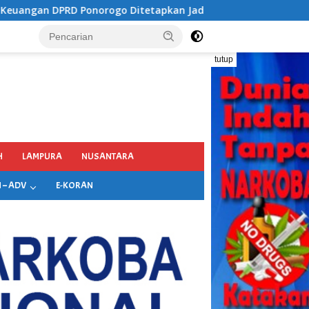
an Jadi Tersangka Kejaksaan, Diduga Terima Fee 30%
tutup
H
LAMPURA
NUSANTARA
 – ADV
E-KORAN