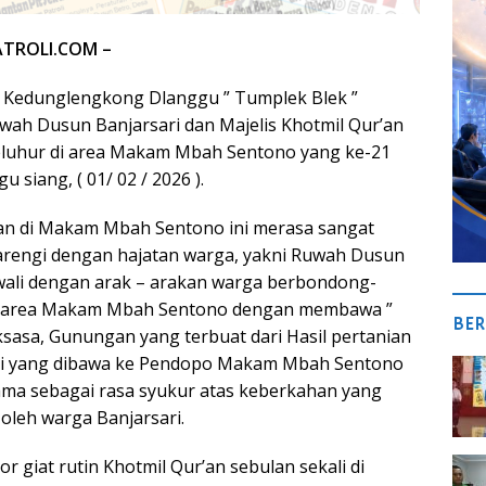
ATROLI.COM –
 Kedunglengkong Dlanggu ” Tumplek Blek ”
wah Dusun Banjarsari dan Majelis Khotmil Qur’an
eluhur di area Makam Mbah Sentono yang ke-21
u siang, ( 01/ 02 / 2026 ).
’an di Makam Mbah Sentono ini merasa sangat
arengi dengan hajatan warga, yakni Ruwah Dusun
awali dengan arak – arakan warga berbondong-
 area Makam Mbah Sentono dengan membawa ”
BER
asa, Gunungan yang terbuat dari Hasil pertanian
mi yang dibawa ke Pendopo Makam Mbah Sentono
ama sebagai rasa syukur atas keberkahan yang
 oleh warga Banjarsari.
or giat rutin Khotmil Qur’an sebulan sekali di