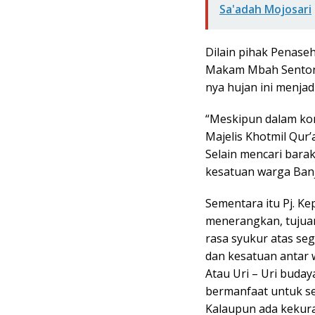
Sa'adah Mojosari
Dilain pihak Penase
Makam Mbah Senton
nya hujan ini menjad
“Meskipun dalam kon
Majelis Khotmil Qur
Selain mencari bara
kesatuan warga Banj
Sementara itu Pj. K
menerangkan, tujua
rasa syukur atas seg
dan kesatuan antar 
Atau Uri – Uri buday
bermanfaat untuk se
Kalaupun ada kekura