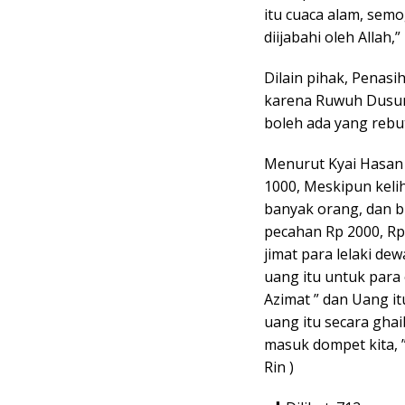
itu cuaca alam, sem
diijabahi oleh Allah,”
Dilain pihak, Pena
karena Ruwuh Dusun
boleh ada yang reb
Menurut Kyai Hasan
1000, Meskipun kelih
banyak orang, dan b
pecahan Rp 2000, Rp 
jimat para lelaki dew
uang itu untuk para 
Azimat ” dan Uang i
uang itu secara gha
masuk dompet kita, ”
Rin )