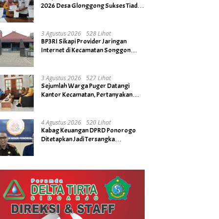
2026 Desa Glonggong Sukses Tiada
Kendala
3 Agustus 2026
528 Lihat
BP3RI Sikapi Provider Jaringan
Internet di Kecamatan Songgon
Kabupaten Banyuwangi
3 Agustus 2026
527 Lihat
Sejumlah Warga Puger Datangi
Kantor Kecamatan, Pertanyakan
Rencana Tidak Digelarnya Upacara
HUT RI ke- 81
4 Agustus 2026
520 Lihat
Kabag Keuangan DPRD Ponorogo
Ditetapkan Jadi Tersangka
Kejaksaan, Diduga Terima Fee 30%