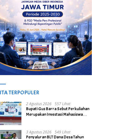
ITA TERPOPULER
2 Agustus 2026
557 Lihat
Bupati Gus Barra Sebut Perkuliahan
Merupakan Investasi Mahasiswa
untuk Menuju Gerbang Kesuksesan
di Masa Depan
3 Agustus 2026
549 Lihat
Penyaluran BLT Dana Desa Tahun