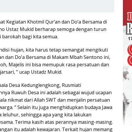
hat Kegiatan Khotmil Qur’an dan Do’a Bersama di
o Ustaz Mukid berharap semoga dengan turun
i barokah bagi kita semua.
disi hujan, kita harus tetap semangat mengikuti
’an dan Do’a Bersama di Makam Mbah Sentono ini,
koh, Majelis ini bisa memupuk rasa persatuan dan
arsari, ” ucap Ustadz Mukid.
epala Desa Kedunglengkong, Rusmiati
nnya Ruwuh Desa ini adalah sebagai wujud ucapan
ala nikmat dari Allah SWT dan menjalin persatuan
warga. ” Selain itu juga menghidupkan budaya Jawa
a leluhur, sehingga apa yang kita lakukan
sama. Terima kasih atas perannya masing-masing.
ngan itu adalah kewajaran. Terkait hujan memang