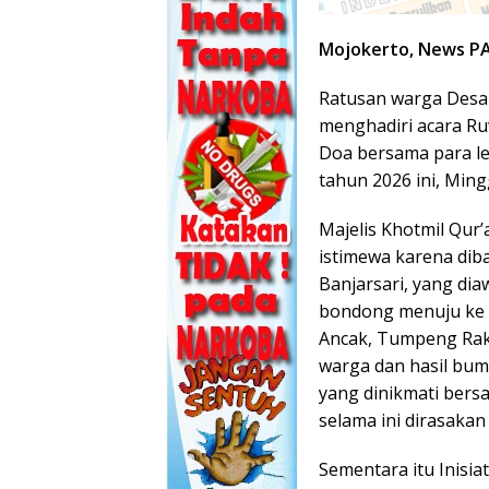
Mojokerto, News P
Ratusan warga Desa
menghadiri acara Ru
Doa bersama para l
tahun 2026 ini, Mingg
Majelis Khotmil Qur
istimewa karena dib
Banjarsari, yang di
bondong menuju ke
Ancak, Tumpeng Raks
warga dan hasil bu
yang dinikmati bers
selama ini dirasakan
Sementara itu Inisiat