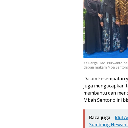
Keluarga Hadi Purwanto b
depan makam Mba Senton
Dalam kesempatan y
juga mengucapkan te
membantu dan mendu
Mbah Sentono ini bis
Baca juga :
Idul 
Sumbang Hewan 