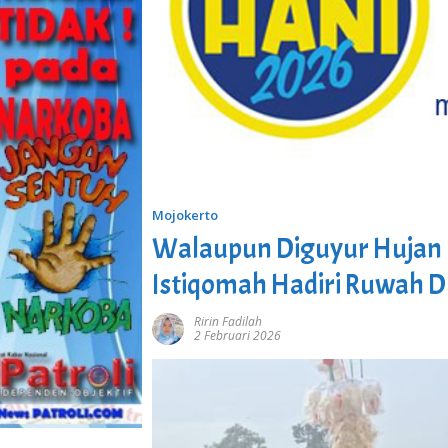
Mojokerto
Walaupun Diguyur Hujan 
Istiqomah Hadiri Ruwah D
Ririn Fadilah
2 Februari 2026