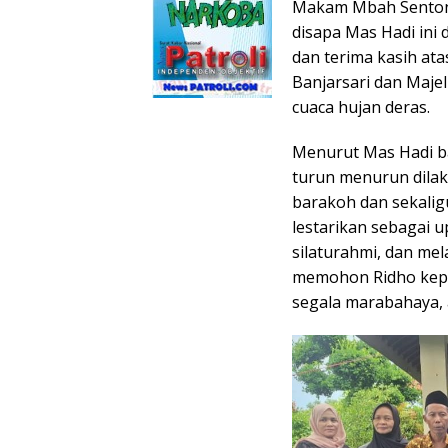
Makam Mbah Sentono 
disapa Mas Hadi in
dan terima kasih at
Banjarsari dan Majel
cuaca hujan deras.
Menurut Mas Hadi b
turun menurun dilak
barakoh dan sekaligu
lestarikan sebagai 
silaturahmi, dan me
memohon Ridho kepad
segala marabahaya, 