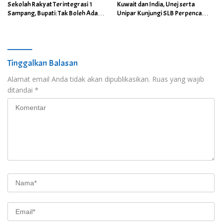
Sekolah Rakyat Terintegrasi 1
Kuwait dan India, Unej serta
Sampang, Bupati: Tak Boleh Ada
Unipar Kunjungi SLB Perpenca
Anak Putus Sekolah Karena
Wuluhan
Kemiskinan
Tinggalkan Balasan
Alamat email Anda tidak akan dipublikasikan.
Ruas yang wajib
ditandai
*