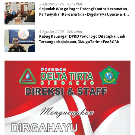
3 Agustus 2026
527 Lihat
Sejumlah Warga Puger Datangi Kantor Kecamatan,
Pertanyakan Rencana Tidak Digelarnya Upacara HUT
RI ke- 81
4 Agustus 2026
520 Lihat
Kabag Keuangan DPRD Ponorogo Ditetapkan Jadi
Tersangka Kejaksaan, Diduga Terima Fee 30%