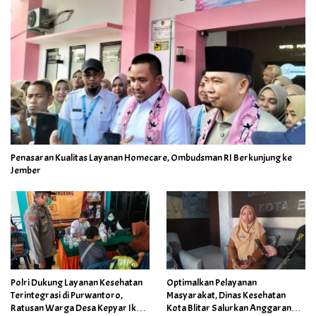
Penasaran Kualitas Layanan Homecare, Ombudsman RI Berkunjung ke
Jember
Polri Dukung Layanan Kesehatan
Optimalkan Pelayanan
Terintegrasi di Purwantoro,
Masyarakat, Dinas Kesehatan
Ratusan Warga Desa Kepyar Ikuti
Kota Blitar Salurkan Anggaran