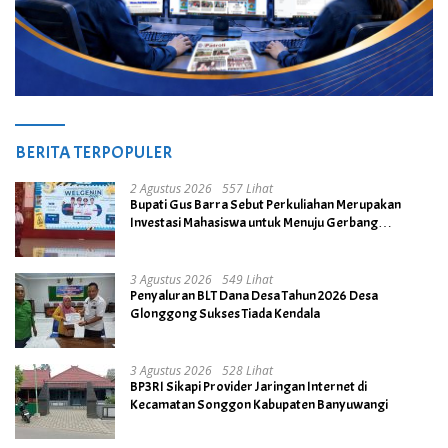
BERITA TERPOPULER
2 Agustus 2026
557 Lihat
Bupati Gus Barra Sebut Perkuliahan Merupakan
Investasi Mahasiswa untuk Menuju Gerbang
Kesuksesan di Masa Depan
3 Agustus 2026
549 Lihat
Penyaluran BLT Dana Desa Tahun 2026 Desa
Glonggong Sukses Tiada Kendala
3 Agustus 2026
528 Lihat
BP3RI Sikapi Provider Jaringan Internet di
Kecamatan Songgon Kabupaten Banyuwangi