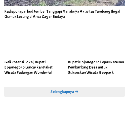
Kadisporaparbud Jember Tanggapi Maraknya Aktivitas Tambang Ilegal
Gumuk Lesung di Area Cagar Budaya
Gali Potensi Lokal, Bupati
Bupati Bojonegoro Lepas Ratusan
Bojonegoro Luncurkan Paket
Pembimbing Desa untuk
Wisata Padangan Wonderful
Sukseskan Wisata Geopark
Selengkapnya