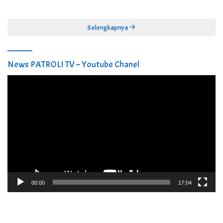
Skrining Penyakit Gratis
DBBCHT Tahun 2026 untuk
Penguatan Puskesmas Kecamatan
Selengkapnya
News PATROLI TV – Youtube Chanel
Pemutar
Video
00:00
17:04