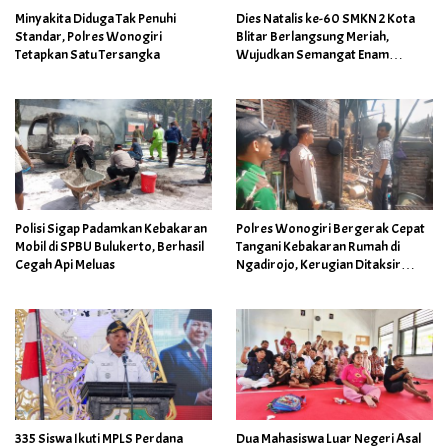
Minyakita Diduga Tak Penuhi
Dies Natalis ke-60 SMKN 2 Kota
Standar, Polres Wonogiri
Blitar Berlangsung Meriah,
Tetapkan Satu Tersangka
Wujudkan Semangat Enam
Dekade Berkarya Membangun
Insan Unggul
Polisi Sigap Padamkan Kebakaran
Polres Wonogiri Bergerak Cepat
Mobil di SPBU Bulukerto, Berhasil
Tangani Kebakaran Rumah di
Cegah Api Meluas
Ngadirojo, Kerugian Ditaksir
Capai Rp100 Juta
335 Siswa Ikuti MPLS Perdana
Dua Mahasiswa Luar Negeri Asal