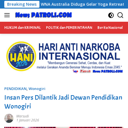
Langsung
Diduga Gelar Yoga Retreat dan Menjadi Instruktur Meditasi
Breaking News
ke
konten
HUKUM dan KRIMINAL
POLITIK dan PEMERINTAHAN
Berita Nasional
PENDIDIKAN
,
Wonogiri
Insan Pers Dilantik Jadi Dewan Pendidikan
Wonogiri
Marsudi
1 Januari 2026