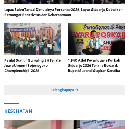
Lepas Balon Tandai Dimulainya Porsenap 2026, Lapas Sidoarjo Kobarkan
Semangat Sportivitas dan Kebersamaan
Pesilat Sumur Gumuling SH Terate
1.940 Atlet Peraih Juara Porkab
Juara Umum I Bojonegoro
Sidoarjo 2026 Terima Reward,
Championship II 2026
Bupati Subandi Siapkan Kenaikan
Bonus Porprov Jatim hingga Rp60
Juta
Selengkapnya
KESEHATAN