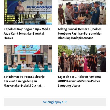
Kapolres Bojonegoro Ajak Media
Jelang Puncak Kemarau, Polres
Jaga Kamtibmas dan Tangkal
Jombang Pastikan Personel dan
Hoaxs
Alat Siap Hadapi Bencana
Sat Binmas Polresta Sidoarjo
Sejarah Baru, Polwan Pertama
Perkuat Sinergi dengan
AKBP Raswidiati Pimpin Polres
Masyarakat Melalui Curhat
Lampung Utara
Kamtibmas
Selengkapnya