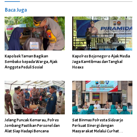
Baca Juga
Kapolres Bojonegoro Ajak Media
Kapolsek Taman Bagikan
Jaga Kamtibmas dan Tangkal
Sembako kepada Warga, Ajak
Hoaxs
Anggota Peduli Sosial
Jelang Puncak Kemarau, Polres
Sat Binmas Polresta Sidoarjo
Jombang Pastikan Personel dan
Perkuat Sinergi dengan
Alat Siap Hadapi Bencana
Masyarakat Melalui Curhat
Kamtibmas