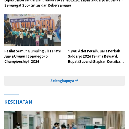
Lepas Balon Tandai Dimulainya Porsenap 2026, Lapas Sidoarjo Kobarkan
Semangat Sportivitas dan Kebersamaan
Pesilat Sumur Gumuling SH Terate
1.940 Atlet Peraih Juara Porkab
Juara Umum I Bojonegoro
Sidoarjo 2026 Terima Reward,
Championship II 2026
Bupati Subandi Siapkan Kenaikan
Bonus Porprov Jatim hingga Rp60
Juta
Selengkapnya
KESEHATAN