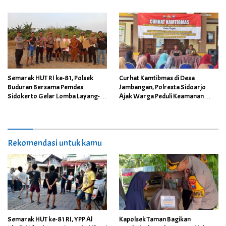
Semarak HUT RI ke-81, Polsek
Curhat Kamtibmas di Desa
Buduran Bersama Pemdes
Jambangan, Polresta Sidoarjo
Sidokerto Gelar Lomba Layang-
Ajak Warga Peduli Keamanan
Layang
Lingkungan
Rekomendasi untuk kamu
Semarak HUT ke-81 RI, YPP Al
Kapolsek Taman Bagikan