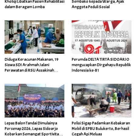
Kholiqi Libatkan Pasien Rehabilitasi
Sembako kepada Warga, Ajak
dalam Beragam Lomba
Anggota Peduli Sosial
Diduga Keracunan Makanan, 19
Perumda DELTA TIRTA SIDOARJO
Siswa SDI Arahmah Jalani
mengucapkan Dirgahayu Republik
Perawatan di RSU Assakinah
Indonesia ke-81
Medika
Lepas Balon Tandai Dimulainya
Polisi Sigap Padamkan Kebakaran
Porsenap 2026, Lapas Sidoarjo
Mobil di SPBU Bulukerto, Berhasil
Kobarkan Semangat Sportivitas
Cegah Api Meluas