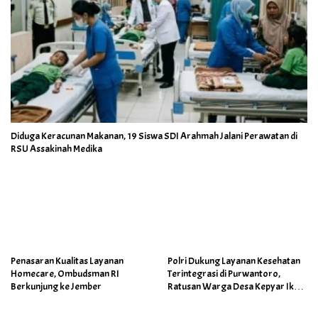
Diduga Keracunan Makanan, 19 Siswa SDI Arahmah Jalani Perawatan di
RSU Assakinah Medika
Penasaran Kualitas Layanan
Polri Dukung Layanan Kesehatan
Homecare, Ombudsman RI
Terintegrasi di Purwantoro,
Berkunjung ke Jember
Ratusan Warga Desa Kepyar Ikuti
Skrining Penyakit Gratis