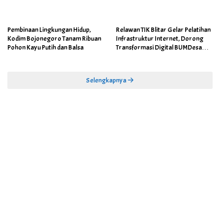
Pembinaan Lingkungan Hidup,
Relawan TIK Blitar Gelar Pelatihan
Kodim Bojonegoro Tanam Ribuan
Infrastruktur Internet, Dorong
Pohon Kayu Putih dan Balsa
Transformasi Digital BUMDesa
dan Pemerintahan Desa
Selengkapnya