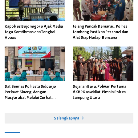
Kapolres Bojonegoro Ajak Media
Jelang Puncak Kemarau, Polres
Jaga Kamtibmas dan Tangkal
Jombang Pastikan Personel dan
Hoaxs
Alat Siap Hadapi Bencana
Sat Binmas Polresta Sidoarjo
Sejarah Baru, Polwan Pertama
Perkuat Sinergi dengan
AKBP Raswidiati Pimpin Polres
Masyarakat Melalui Curhat
Lampung Utara
Kamtibmas
Selengkapnya