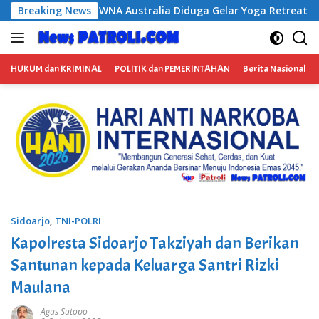
Langsung
Diduga Gelar Yoga Retreat dan Menjadi Instruktur Meditasi
Breaking News
ke
konten
HUKUM dan KRIMINAL
POLITIK dan PEMERINTAHAN
Berita Nasional
Sidoarjo
,
TNI-POLRI
Kapolresta Sidoarjo Takziyah dan Berikan
Santunan kepada Keluarga Santri Rizki
Maulana
Agus Sutopo