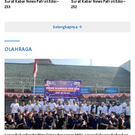
Surat Kabar News Patroli Edisi –
Surat Kabar News Patroli Edisi –
253
252
Selengkapnya
OLAHRAGA