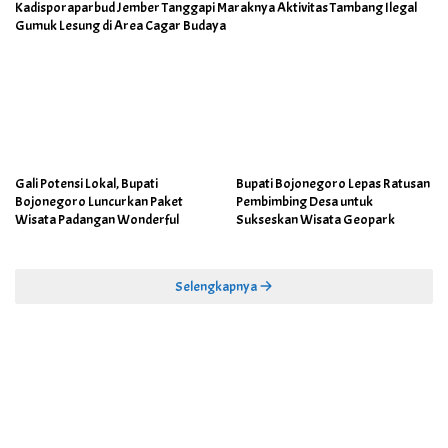
Kadisporaparbud Jember Tanggapi Maraknya Aktivitas Tambang Ilegal
Gumuk Lesung di Area Cagar Budaya
Gali Potensi Lokal, Bupati
Bupati Bojonegoro Lepas Ratusan
Bojonegoro Luncurkan Paket
Pembimbing Desa untuk
Wisata Padangan Wonderful
Sukseskan Wisata Geopark
Selengkapnya