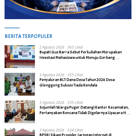
BERITA TERPOPULER
2 Agustus 2026
565 Lihat
Bupati Gus Barra Sebut Perkuliahan Merupakan
Investasi Mahasiswa untuk Menuju Gerbang
Kesuksesan di Masa Depan
3 Agustus 2026
555 Lihat
Penyaluran BLT Dana Desa Tahun 2026 Desa
Glonggong Sukses Tiada Kendala
3 Agustus 2026
535 Lihat
Sejumlah Warga Puger Datangi Kantor Kecamatan,
Pertanyakan Rencana Tidak Digelarnya Upacara HUT
RI ke- 81
3 Agustus 2026
534 Lihat
BP3RI Sikapi Provider Jaringan Internet di