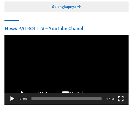
Selengkapnya
News PATROLI TV – Youtube Chanel
Pemutar
Video
00:00
17:04