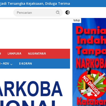
Terima Fee 30%
tutup
H
LAMPURA
NUSANTARA
 – ADV
E-KORAN