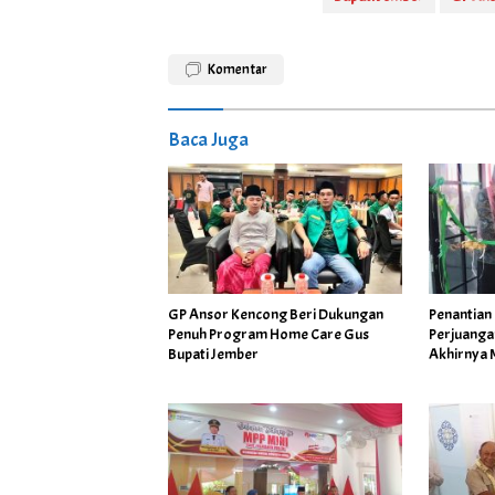
Komentar
Baca Juga
GP Ansor Kencong Beri Dukungan
Penantian
Penuh Program Home Care Gus
Perjuanga
Bupati Jember
Akhirnya M