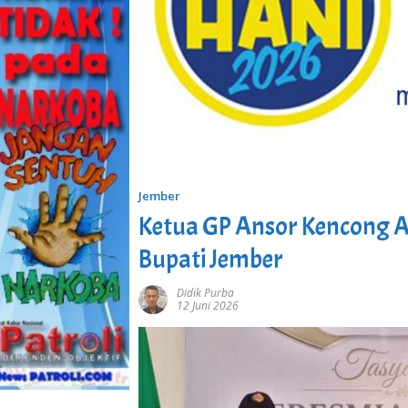
Jember
Ketua GP Ansor Kencong Ap
Bupati Jember
Didik Purba
12 Juni 2026