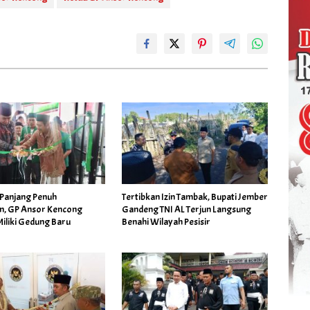
 Panjang Penuh
Tertibkan Izin Tambak, Bupati Jember
n, GP Ansor Kencong
Gandeng TNI AL Terjun Langsung
iliki Gedung Baru
Benahi Wilayah Pesisir