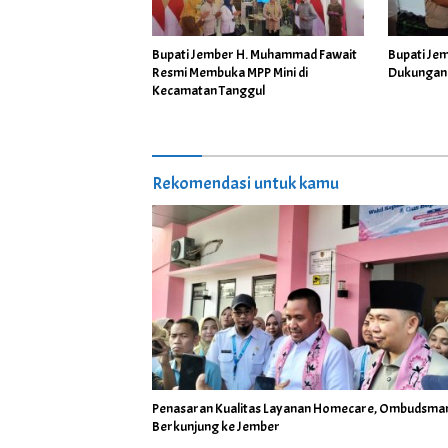
Bupati Jember H. Muhammad Fawait
Bupati Je
Resmi Membuka MPP Mini di
Dukungan 
Kecamatan Tanggul
Rekomendasi untuk kamu
Penasaran Kualitas Layanan Homecare, Ombudsman
Berkunjung ke Jember