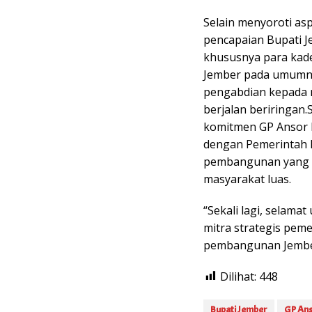
Selain menyoroti asp
pencapaian Bupati Je
khususnya para kade
Jember pada umumny
pengabdian kepada 
berjalan beriringan
komitmen GP Ansor 
dengan Pemerintah
pembangunan yang b
masyarakat luas.
“Sekali lagi, selama
mitra strategis pem
pembangunan Jember
Dilihat:
448
Bupati Jember
GP An