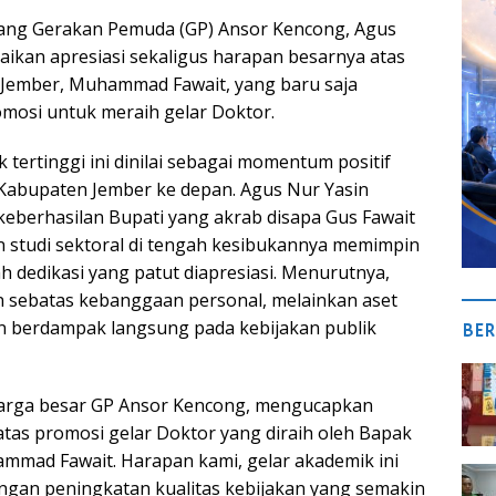
ang Gerakan Pemuda (GP) Ansor Kencong, Agus
ikan apresiasi sekaligus harapan besarnya atas
 Jember, Muhammad Fawait, yang baru saja
omosi untuk meraih gelar Doktor.
tertinggi ini dinilai sebagai momentum positif
abupaten Jember ke depan. Agus Nur Yasin
berhasilan Bupati yang akrab disapa Gus Fawait
 studi sektoral di tengah kesibukannya memimpin
h dedikasi yang patut diapresiasi. Menurutnya,
n sebatas kebanggaan personal, melainkan aset
an berdampak langsung pada kebijakan publik
BER
luarga besar GP Ansor Kencong, mengucapkan
atas promosi gelar Doktor yang diraih oleh Bapak
mmad Fawait. Harapan kami, gelar akademik ini
ngan peningkatan kualitas kebijakan yang semakin