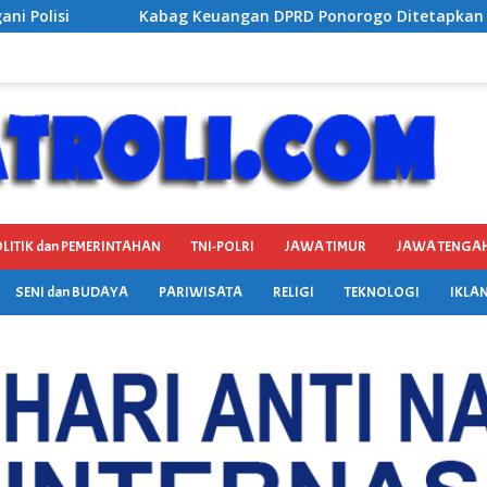
DPRD Ponorogo Ditetapkan Jadi Tersangka Kejaksaan, Diduga 
LITIK dan PEMERINTAHAN
TNI-POLRI
JAWA TIMUR
JAWA TENGA
SENI dan BUDAYA
PARIWISATA
RELIGI
TEKNOLOGI
IKLAN