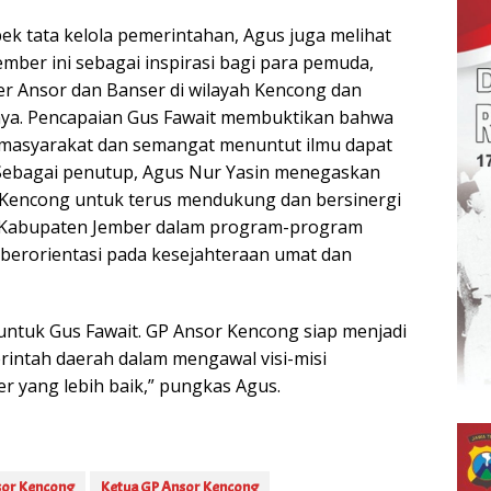
ek tata kelola pemerintahan, Agus juga melihat
mber ini sebagai inspirasi bagi para pemuda,
r Ansor dan Banser di wilayah Kencong dan
a. Pencapaian Gus Fawait membuktikan bahwa
masyarakat dan semangat menuntut ilmu dapat
.Sebagai penutup, Agus Nur Yasin menegaskan
Kencong untuk terus mendukung dan bersinergi
 Kabupaten Jember dalam program-program
erorientasi pada kesejahteraan umat dan
t untuk Gus Fawait. GP Ansor Kencong siap menjadi
erintah daerah dalam mengawal visi-misi
 yang lebih baik,” pungkas Agus.
sor Kencong
Ketua GP Ansor Kencong