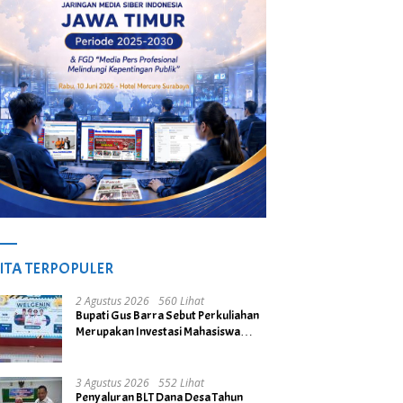
ITA TERPOPULER
2 Agustus 2026
560 Lihat
Bupati Gus Barra Sebut Perkuliahan
Merupakan Investasi Mahasiswa
untuk Menuju Gerbang Kesuksesan
di Masa Depan
3 Agustus 2026
552 Lihat
Penyaluran BLT Dana Desa Tahun