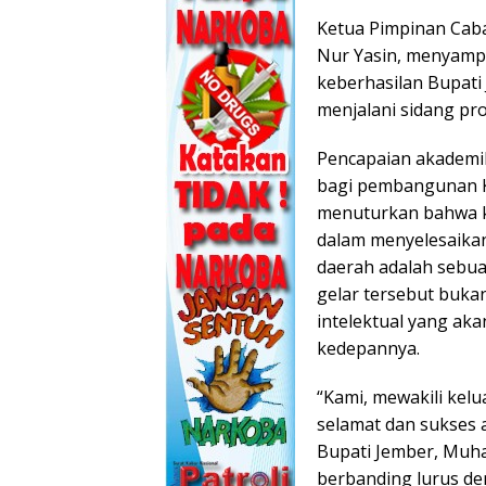
Ketua Pimpinan Cab
Nur Yasin, menyampa
keberhasilan Bupati
menjalani sidang pr
Pencapaian akademik 
bagi pembangunan K
menuturkan bahwa ke
dalam menyelesaikan
daerah adalah sebua
gelar tersebut buka
intelektual yang ak
kedepannya.
“Kami, mewakili ke
selamat dan sukses 
Bupati Jember, Muha
berbanding lurus de