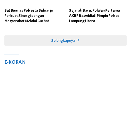
Sat Binmas Polresta Sidoarjo
Sejarah Baru, Polwan Pertama
Perkuat Sinergi dengan
AKBP Raswidiati Pimpin Polres
Masyarakat Melalui Curhat
Lampung Utara
Kamtibmas
Selengkapnya
E-KORAN