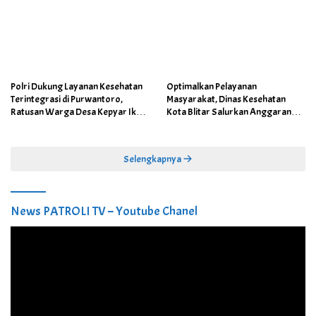
Polri Dukung Layanan Kesehatan
Optimalkan Pelayanan
Terintegrasi di Purwantoro,
Masyarakat, Dinas Kesehatan
Ratusan Warga Desa Kepyar Ikuti
Kota Blitar Salurkan Anggaran
Skrining Penyakit Gratis
DBBCHT Tahun 2026 untuk
Penguatan Puskesmas Kecamatan
Selengkapnya
News PATROLI TV – Youtube Chanel
Pemutar
Video