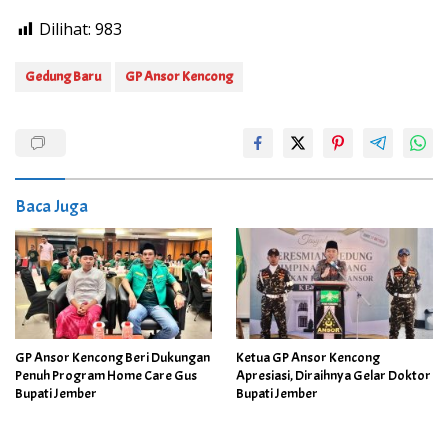
Dilihat:
983
Gedung Baru
GP Ansor Kencong
Baca Juga
GP Ansor Kencong Beri Dukungan
Ketua GP Ansor Kencong
Penuh Program Home Care Gus
Apresiasi, Diraihnya Gelar Doktor
Bupati Jember
Bupati Jember