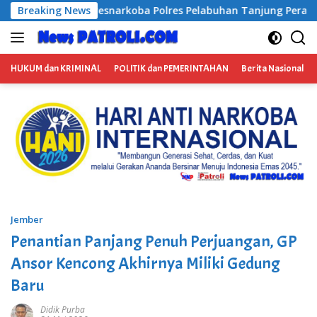
Langsung
oba Polres Pelabuhan Tanjung Perak Bongkar Tiga Jaringan N
Breaking News
ke
konten
HUKUM dan KRIMINAL
POLITIK dan PEMERINTAHAN
Berita Nasional
Jember
Penantian Panjang Penuh Perjuangan, GP
Ansor Kencong Akhirnya Miliki Gedung
Baru
Didik Purba