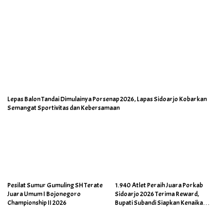
Lepas Balon Tandai Dimulainya Porsenap 2026, Lapas Sidoarjo Kobarkan
Semangat Sportivitas dan Kebersamaan
Pesilat Sumur Gumuling SH Terate
1.940 Atlet Peraih Juara Porkab
Juara Umum I Bojonegoro
Sidoarjo 2026 Terima Reward,
Championship II 2026
Bupati Subandi Siapkan Kenaikan
Bonus Porprov Jatim hingga Rp60