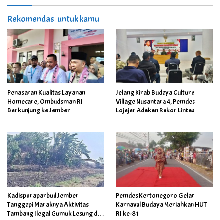
Rekomendasi untuk kamu
Penasaran Kualitas Layanan
Jelang Kirab Budaya Culture
Homecare, Ombudsman RI
Village Nusantara 4, Pemdes
Berkunjung ke Jember
Lojejer Adakan Rakor Lintas
Sektor
Kadisporaparbud Jember
Pemdes Kertonegoro Gelar
Tanggapi Maraknya Aktivitas
Karnaval Budaya Meriahkan HUT
Tambang Ilegal Gumuk Lesung di
RI ke-81