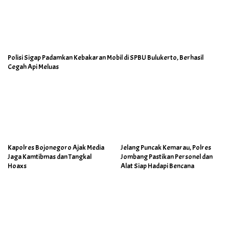
Polisi Sigap Padamkan Kebakaran Mobil di SPBU Bulukerto, Berhasil
Cegah Api Meluas
Kapolres Bojonegoro Ajak Media
Jelang Puncak Kemarau, Polres
Jaga Kamtibmas dan Tangkal
Jombang Pastikan Personel dan
Hoaxs
Alat Siap Hadapi Bencana