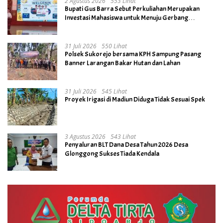
2 Agustus 2026
553 Lihat
Bupati Gus Barra Sebut Perkuliahan Merupakan
Investasi Mahasiswa untuk Menuju Gerbang
Kesuksesan di Masa Depan
31 Juli 2026
550 Lihat
Polsek Sukorejo bersama KPH Sampung Pasang
Banner Larangan Bakar Hutan dan Lahan
31 Juli 2026
545 Lihat
Proyek Irigasi di Madiun Diduga Tidak Sesuai Spek
3 Agustus 2026
543 Lihat
Penyaluran BLT Dana Desa Tahun 2026 Desa
Glonggong Sukses Tiada Kendala