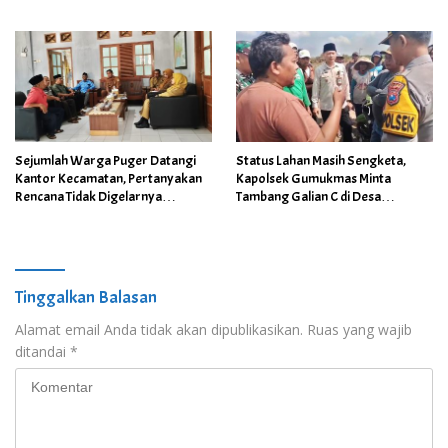
Area Cagar Budaya
Sejumlah Warga Puger Datangi
Status Lahan Masih Sengketa,
Kantor Kecamatan, Pertanyakan
Kapolsek Gumukmas Minta
Rencana Tidak Digelarnya
Tambang Galian C di Desa
Upacara HUT RI ke- 81
Purwoasri Dihentikan
Tinggalkan Balasan
Alamat email Anda tidak akan dipublikasikan.
Ruas yang wajib
ditandai
*