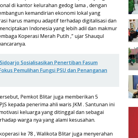
ional di kantor kelurahan gedog lama , dengan
membangun kemandirian ekonomi lokal yang
asi harus mampu adaptif terhadap digitalisasi dan
 menciptakan Indonesia yang lebih adil dan makmur
mbaga Koperasi Merah Putih ,” ujar Shauqul
ancaranya.
Sidoarjo Sosialisasikan Penertiban Fasum
Fokus Pemulihan Fungsi PSU dan Penanganan
rsebut, Pemkot Blitar juga memberikan 5
JS kepada penerima ahli waris JKM . Santunan ini
motivasi keluarga yang ditinggal dan sebagai
rhadap warga nya yang alami kesusahan.
operasi ke 78 , Walikota Blitar juga menyerahan