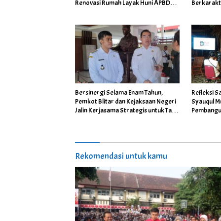
Renovasi Rumah Layak Huni APBD
Berkarakt
2026
Governan
Bersinergi Selama Enam Tahun,
Refleksi 
Pemkot Blitar dan Kejaksaan Negeri
Syauqul M
Jalin Kerjasama Strategis untuk Tata
Pembangun
Kelola Pemerintahan yang Bersih
Ketidakha
Disayang
Rekomendasi untuk kamu