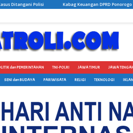
 Keuangan DPRD Ponorogo Ditetapkan Jadi Tersangka Kejaksaa
LITIK dan PEMERINTAHAN
TNI-POLRI
JAWA TIMUR
JAWA TENGA
SENI dan BUDAYA
PARIWISATA
RELIGI
TEKNOLOGI
IKLAN