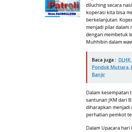
diluching secara nas
koperasi kita bisa 
berkelanjutan. Koper
menjadi pilar dalam
dengan membetuk le
Muhhibin dalam waw
Baca juga :
DLHK 
Pondok Mutiara, 
Banjir
Dalam kesempatan te
santunan JKM dari BP
diharapkan menjadi 
perhatian pemkot te
Dalam Upacara hari k