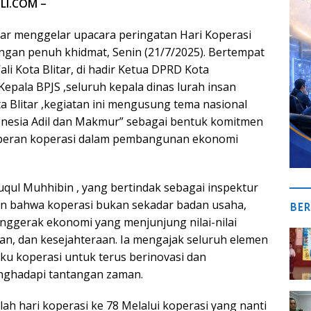
LI.COM –
tar menggelar upacara peringatan Hari Koperasi
ngan penuh khidmat, Senin (21/7/2025). Bertempat
li Kota Blitar, di hadir Ketua DPRD Kota
Kepala BPJS ,seluruh kepala dinas lurah insan
a Blitar ,kegiatan ini mengusung tema nasional
onesia Adil dan Makmur” sebagai bentuk komitmen
peran koperasi dalam pembangunan ekonomi
auqul Muhhibin , yang bertindak sebagai inspektur
n bahwa koperasi bukan sekadar badan usaha,
BER
enggerak ekonomi yang menjunjung nilai-nilai
an, dan kesejahteraan. Ia mengajak seluruh elemen
ku koperasi untuk terus berinovasi dan
nghadapi tantangan zaman.
alah hari koperasi ke 78 Melalui koperasi yang nanti