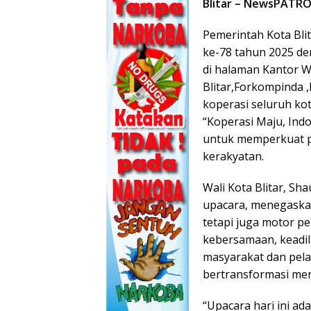
Blitar – NewsPATRO
Pemerintah Kota Bli
ke-78 tahun 2025 de
di halaman Kantor Wa
Blitar,Forkompinda ,
koperasi seluruh kot
“Koperasi Maju, Ind
untuk memperkuat 
kerakyatan.
Wali Kota Blitar, Sh
upacara, menegaska
tetapi juga motor p
kebersamaan, keadil
masyarakat dan pela
bertransformasi me
“Upacara hari ini ad