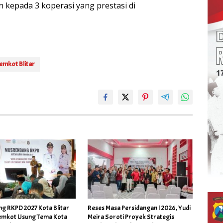
kepada 3 koperasi yang prestasi di
emkot Blitar
g RKPD 2027 Kota Blitar
Reses Masa Persidangan I 2026, Yudi
Pemkot Usung Tema Kota
Meira Soroti Proyek Strategis