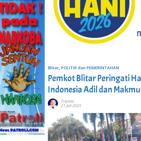
Blitar
,
POLITIK dan PEMERINTAHAN
Pemkot Blitar Peringati Ha
Indonesia Adil dan Makmu
Triyono
21 Juli 2025