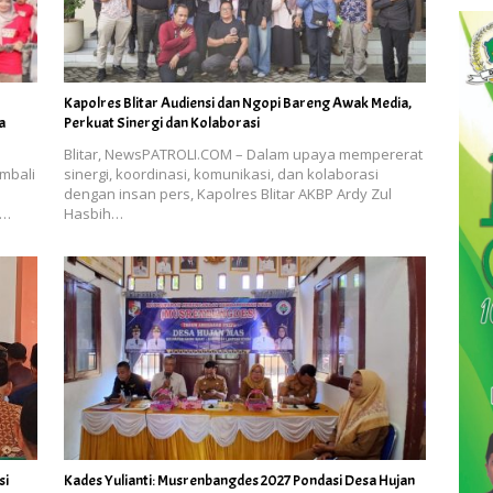
Kapolres Blitar Audiensi dan Ngopi Bareng Awak Media,
a
Perkuat Sinergi dan Kolaborasi
Blitar, NewsPATROLI.COM – Dalam upaya mempererat
embali
sinergi, koordinasi, komunikasi, dan kolaborasi
dengan insan pers, Kapolres Blitar AKBP Ardy Zul
a…
Hasbih…
si
Kades Yulianti: Musrenbangdes 2027 Pondasi Desa Hujan