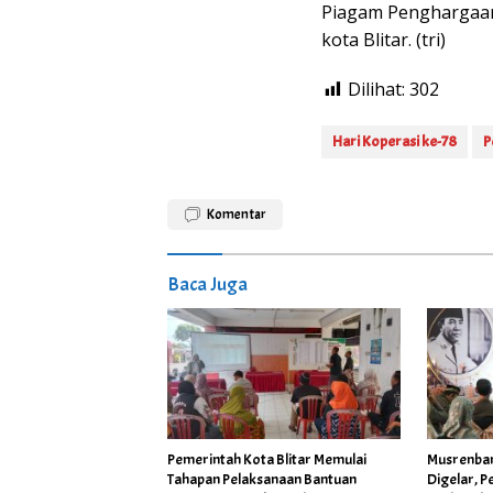
Piagam Penghargaan 
kota Blitar. (tri)
Dilihat:
302
Hari Koperasi ke-78
P
Komentar
Baca Juga
Pemerintah Kota Blitar Memulai
Musrenban
Tahapan Pelaksanaan Bantuan
Digelar, 