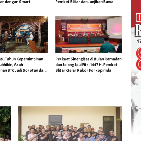
er dengan Smart
Pemkot Blitar dan Janjikan Bawa
ce dan Smart Economy
Aspirasi Warga ke Paripurna
Satu Tahun Kepemimpinan
Perkuat Sinergitas di Bulan Ramadan
uhhibin, Arah
dan Jelang Idul Fitri 1447 H, Pemkot
an BTC Jadi Sorotan dan
Blitar Gelar Rakor Forkopimda
diran Wakil Wali Kota
kan