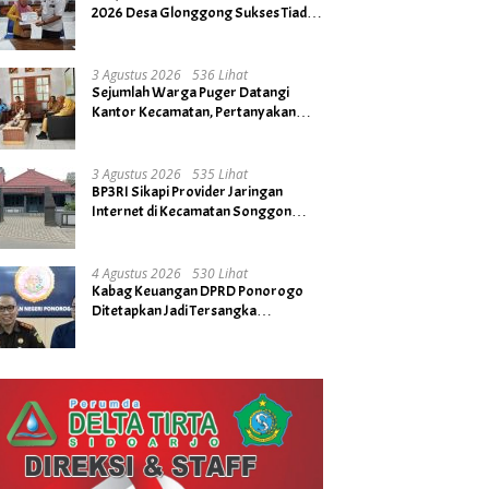
2026 Desa Glonggong Sukses Tiada
Kendala
3 Agustus 2026
536 Lihat
Sejumlah Warga Puger Datangi
Kantor Kecamatan, Pertanyakan
Rencana Tidak Digelarnya Upacara
HUT RI ke- 81
3 Agustus 2026
535 Lihat
BP3RI Sikapi Provider Jaringan
Internet di Kecamatan Songgon
Kabupaten Banyuwangi
4 Agustus 2026
530 Lihat
Kabag Keuangan DPRD Ponorogo
Ditetapkan Jadi Tersangka
Kejaksaan, Diduga Terima Fee 30%