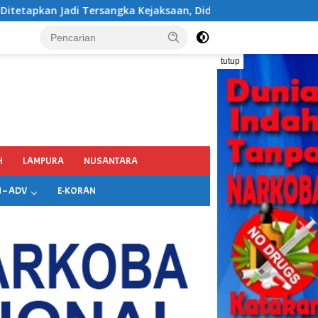
n, Diduga Terima Fee 30%
tutup
H
LAMPURA
NUSANTARA
 – ADV
E-KORAN