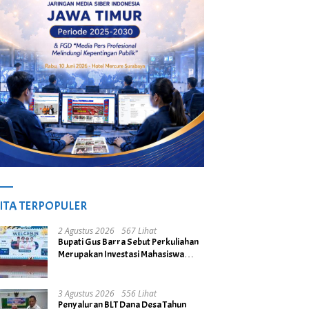
ITA TERPOPULER
2 Agustus 2026
567 Lihat
Bupati Gus Barra Sebut Perkuliahan
Merupakan Investasi Mahasiswa
untuk Menuju Gerbang Kesuksesan
di Masa Depan
3 Agustus 2026
556 Lihat
Penyaluran BLT Dana Desa Tahun