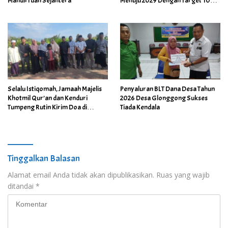
Mandiri dan Sejahtera
Menuju 2029 Dengan Target 10
Kursi Dewan
Selalu Istiqomah, Jamaah Majelis
Penyaluran BLT Dana Desa Tahun
Khotmil Qur’an dan Kenduri
2026 Desa Glonggong Sukses
Tumpeng Rutin Kirim Doa di
Tiada Kendala
Makam Mbah Sentono
Tinggalkan Balasan
Alamat email Anda tidak akan dipublikasikan.
Ruas yang wajib
ditandai
*