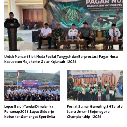
Untuk Mencari Bibit Muda Pesilat Tangguh dan Berprestasi, Pagar Nusa
Kabupaten Mojokerto Gelar Kejurcab II 2026
Lepas Balon Tandai Dimulainya
Pesilat Sumur Gumuling SH Terate
Porsenap 2026, Lapas Sidoarjo
Juara Umum I Bojonegoro
Kobarkan Semangat Sportivitas
Championship II 2026
dan Kebersamaan