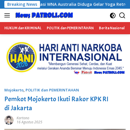
Langsung
 Diduga Gelar Yoga Retreat dan Menjadi Instruktur Meditasi
Breaking News
ke
konten
HUKUM dan KRIMINAL
POLITIK dan PEMERINTAHAN
Berita Nasional
Mojokerto
,
POLITIK dan PEMERINTAHAN
Pemkot Mojokerto Ikuti Rakor KPK RI
di Jakarta
Kartono
16 Agustus 2025