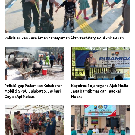
Polisi Berikan Rasa Aman dan Nyaman Aktivitas Warga di Akhir Pekan
Polisi Sigap Padamkan Kebakaran
Kapolres Bojonegoro Ajak Media
Mobil di SPBU Bulukerto, Berhasil
Jaga Kamtibmas dan Tangkal
Cegah Api Meluas
Hoaxs