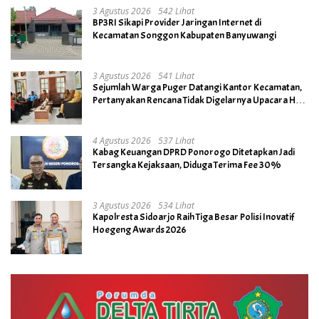
3 Agustus 2026
542 Lihat
BP3RI Sikapi Provider Jaringan Internet di
Kecamatan Songgon Kabupaten Banyuwangi
3 Agustus 2026
541 Lihat
Sejumlah Warga Puger Datangi Kantor Kecamatan,
Pertanyakan Rencana Tidak Digelarnya Upacara HUT
RI ke- 81
4 Agustus 2026
537 Lihat
Kabag Keuangan DPRD Ponorogo Ditetapkan Jadi
Tersangka Kejaksaan, Diduga Terima Fee 30%
3 Agustus 2026
534 Lihat
Kapolresta Sidoarjo Raih Tiga Besar Polisi Inovatif
Hoegeng Awards 2026