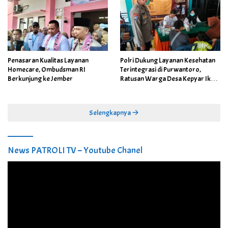
Penasaran Kualitas Layanan
Polri Dukung Layanan Kesehatan
Homecare, Ombudsman RI
Terintegrasi di Purwantoro,
Berkunjung ke Jember
Ratusan Warga Desa Kepyar Ikuti
Skrining Penyakit Gratis
Selengkapnya
News PATROLI TV – Youtube Chanel
Pemutar
Video