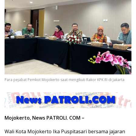
Para pejabat Pemkot Mojokerto saat mengikuti Rakor KPK RI di Jakarta
Mojokerto, News PATROLI. COM –
Wali Kota Mojokerto Ika Puspitasari bersama jajaran