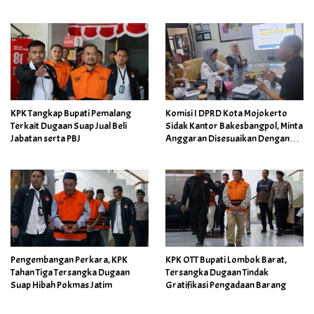
BUMN
KPK Tangkap Bupati Pemalang
Komisi I DPRD Kota Mojokerto
Terkait Dugaan Suap Jual Beli
Sidak Kantor Bakesbangpol, Minta
Jabatan serta PBJ
Anggaran Disesuaikan Dengan
Perencanaan
Pengembangan Perkara, KPK
KPK OTT Bupati Lombok Barat,
Tahan Tiga Tersangka Dugaan
Tersangka Dugaan Tindak
Suap Hibah Pokmas Jatim
Gratifikasi Pengadaan Barang