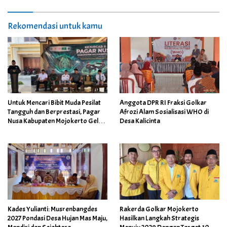
Rekomendasi untuk kamu
Untuk Mencari Bibit Muda Pesilat
Anggota DPR RI Fraksi Golkar
Tangguh dan Berprestasi, Pagar
Afrozi Alam Sosialisasi WHO di
Nusa Kabupaten Mojokerto Gelar
Desa Kalicinta
Kejurcab II 2026
Kades Yulianti: Musrenbangdes
Rakerda Golkar Mojokerto
2027 Pondasi Desa Hujan Mas Maju,
Hasilkan Langkah Strategis