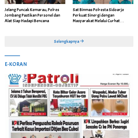
Jelang Puncak Kemarau, Polres
Sat Binmas Polresta Sidoarjo
Jombang Pastikan Personel dan
Perkuat Sinergi dengan
Alat Siap Hadapi Bencana
Masyarakat Melalui Curhat
Kamtibmas
Selengkapnya
E-KORAN