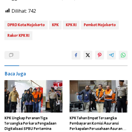
Dilihat:
742
DPRD Kota Mojokerto
KPK
KPK RI
Pemkot Mojokerto
Rakor KPK RI
Baca Juga
KPK Ungkap Peranan Tiga
KPK Tahan Empat Tersangka
Tersangka Perkara Pengadaan
Pembayaran Komisi Asuransi
Digitalisasi SPBU Pertamina
Perkapalan Perusahaan Asuransi