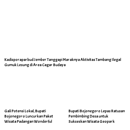
Kadisporaparbud Jember Tanggapi Maraknya Aktivitas Tambang Ilegal
Gumuk Lesung di Area Cagar Budaya
Gali Potensi Lokal, Bupati
Bupati Bojonegoro Lepas Ratusan
Bojonegoro Luncurkan Paket
Pembimbing Desa untuk
Wisata Padangan Wonderful
Sukseskan Wisata Geopark