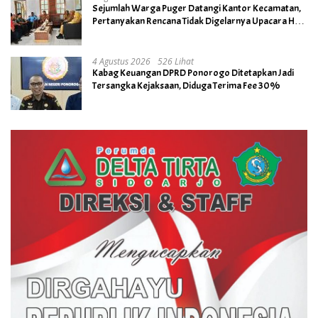
Sejumlah Warga Puger Datangi Kantor Kecamatan,
Pertanyakan Rencana Tidak Digelarnya Upacara HUT
RI ke- 81
4 Agustus 2026
526 Lihat
Kabag Keuangan DPRD Ponorogo Ditetapkan Jadi
Tersangka Kejaksaan, Diduga Terima Fee 30%