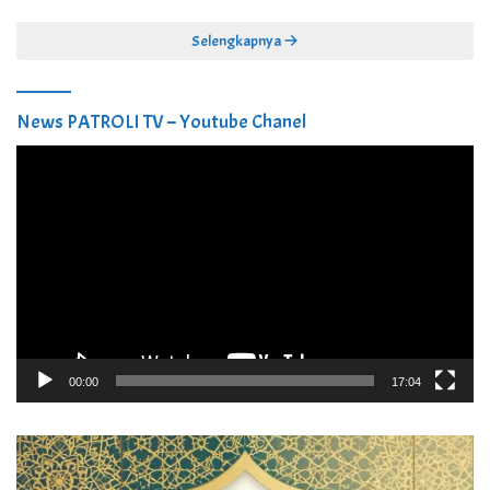
Selengkapnya
News PATROLI TV – Youtube Chanel
Pemutar
Video
00:00
17:04