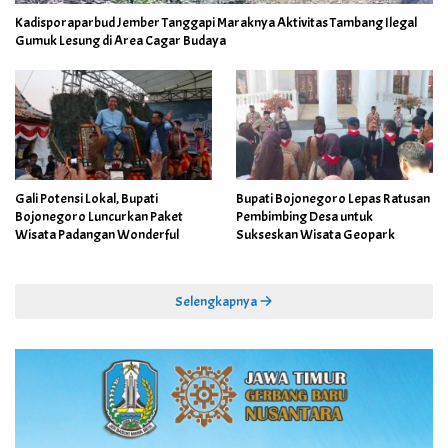
Kadisporaparbud Jember Tanggapi Maraknya Aktivitas Tambang Ilegal
Gumuk Lesung di Area Cagar Budaya
Gali Potensi Lokal, Bupati
Bupati Bojonegoro Lepas Ratusan
Bojonegoro Luncurkan Paket
Pembimbing Desa untuk
Wisata Padangan Wonderful
Sukseskan Wisata Geopark
Selengkapnya