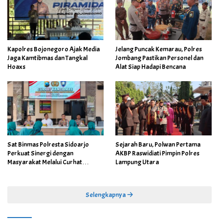
Kapolres Bojonegoro Ajak Media
Jelang Puncak Kemarau, Polres
Jaga Kamtibmas dan Tangkal
Jombang Pastikan Personel dan
Hoaxs
Alat Siap Hadapi Bencana
Sat Binmas Polresta Sidoarjo
Sejarah Baru, Polwan Pertama
Perkuat Sinergi dengan
AKBP Raswidiati Pimpin Polres
Masyarakat Melalui Curhat
Lampung Utara
Kamtibmas
Selengkapnya