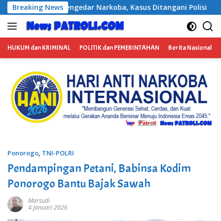
Langsung
sus Ditangani Polisi
Breaking News
Kabag Keuangan DPRD Ponorogo D
ke
konten
HUKUM dan KRIMINAL
POLITIK dan PEMERINTAHAN
Berita Nasional
Ponorogo
,
TNI-POLRI
Pendampingan Petani, Babinsa Kodim
Ponorogo Bantu Bajak Sawah
Marsudi
4 Januari 2026