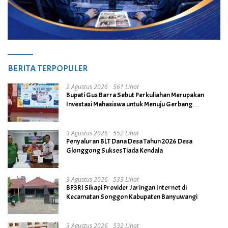
BERITA TERPOPULER
2 Agustus 2026
561 Lihat
Bupati Gus Barra Sebut Perkuliahan Merupakan
Investasi Mahasiswa untuk Menuju Gerbang
Kesuksesan di Masa Depan
3 Agustus 2026
552 Lihat
Penyaluran BLT Dana Desa Tahun 2026 Desa
Glonggong Sukses Tiada Kendala
3 Agustus 2026
533 Lihat
BP3RI Sikapi Provider Jaringan Internet di
Kecamatan Songgon Kabupaten Banyuwangi
3 Agustus 2026
532 Lihat