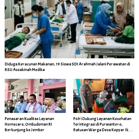
Diduga Keracunan Makanan, 19 Siswa SDI Arahmah Jalani Perawatan di
RSU Assakinah Medika
Penasaran Kualitas Layanan
Polri Dukung Layanan Kesehatan
Homecare, Ombudsman RI
Terintegrasi di Purwantoro,
Berkunjung ke Jember
Ratusan Warga Desa Kepyar Ikuti
Skrining Penyakit Gratis