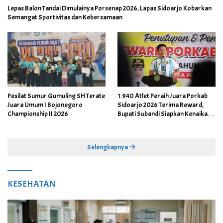
Lepas Balon Tandai Dimulainya Porsenap 2026, Lapas Sidoarjo Kobarkan
Semangat Sportivitas dan Kebersamaan
Pesilat Sumur Gumuling SH Terate
1.940 Atlet Peraih Juara Porkab
Juara Umum I Bojonegoro
Sidoarjo 2026 Terima Reward,
Championship II 2026
Bupati Subandi Siapkan Kenaikan
Bonus Porprov Jatim hingga Rp60
Juta
Selengkapnya
KESEHATAN