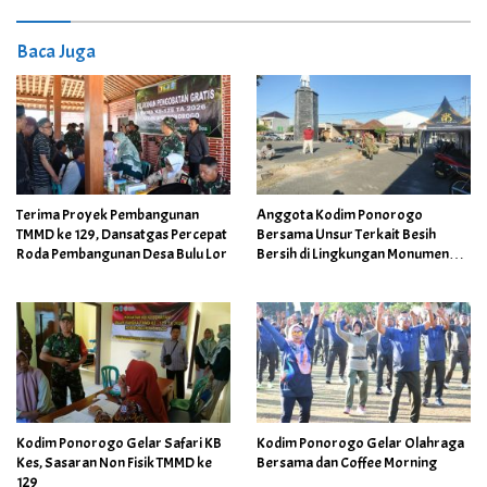
Baca Juga
Terima Proyek Pembangunan
Anggota Kodim Ponorogo
TMMD ke 129, Dansatgas Percepat
Bersama Unsur Terkait Besih
Roda Pembangunan Desa Bulu Lor
Bersih di Lingkungan Monumen
Bantaragin
Kodim Ponorogo Gelar Safari KB
Kodim Ponorogo Gelar Olahraga
Kes, Sasaran Non Fisik TMMD ke
Bersama dan Coffee Morning
129