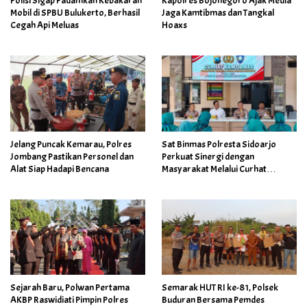
Polisi Sigap Padamkan Kebakaran
Kapolres Bojonegoro Ajak Media
Mobil di SPBU Bulukerto, Berhasil
Jaga Kamtibmas dan Tangkal
Cegah Api Meluas
Hoaxs
Jelang Puncak Kemarau, Polres
Sat Binmas Polresta Sidoarjo
Jombang Pastikan Personel dan
Perkuat Sinergi dengan
Alat Siap Hadapi Bencana
Masyarakat Melalui Curhat
Kamtibmas
Sejarah Baru, Polwan Pertama
Semarak HUT RI ke-81, Polsek
AKBP Raswidiati Pimpin Polres
Buduran Bersama Pemdes