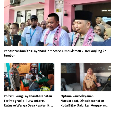
Penasaran Kualitas Layanan Homecare, Ombudsman RI Berkunjung ke
Jember
Polri Dukung Layanan Kesehatan
Optimalkan Pelayanan
Terintegrasi di Purwantoro,
Masyarakat, Dinas Kesehatan
Ratusan Warga Desa Kepyar Ikuti
Kota Blitar Salurkan Anggaran
Skrining Penyakit Gratis
DBBCHT Tahun 2026 untuk
Penguatan Puskesmas Kecamatan