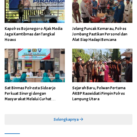
Kapolres Bojonegoro Ajak Media
Jelang Puncak Kemarau, Polres
Jaga Kamtibmas dan Tangkal
Jombang Pastikan Personel dan
Hoaxs
Alat Siap Hadapi Bencana
Sat Binmas Polresta Sidoarjo
Sejarah Baru, Polwan Pertama
Perkuat Sinergi dengan
AKBP Raswidiati Pimpin Polres
Masyarakat Melalui Curhat
Lampung Utara
Kamtibmas
Selengkapnya