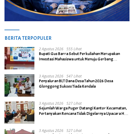
BERITA TERPOPULER
2 Agustus 2026
555 Lihat
Bupati Gus Barra Sebut Perkuliahan Merupakan
Investasi Mahasiswa untuk Menuju Gerbang
Kesuksesan di Masa Depan
3 Agustus 2026
547 Lihat
Penyaluran BLT Dana Desa Tahun 2026 Desa
Glonggong Sukses Tiada Kendala
3 Agustus 2026
527 Lihat
Sejumlah Warga Puger Datangi Kantor Kecamatan,
Pertanyakan Rencana Tidak Digelarnya Upacara HUT
RI ke- 81
3 Agustus 2026
527 Lihat