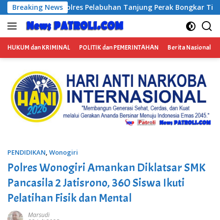
Langsung
ng Perak Bongkar Tiga Jaringan Narkoba, Empat Tersangka Di
Breaking News
ke
konten
HUKUM dan KRIMINAL
POLITIK dan PEMERINTAHAN
Berita Nasional
PENDIDIKAN
,
Wonogiri
Polres Wonogiri Amankan Diklatsar SMK
Pancasila 2 Jatisrono, 360 Siswa Ikuti
Pelatihan Fisik dan Mental
Marsudi