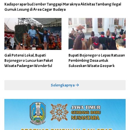
Kadisporaparbud Jember Tanggapi Maraknya Aktivitas Tambang Ilegal
Gumuk Lesung di Area Cagar Budaya
Gali Potensi Lokal, Bupati
Bupati Bojonegoro Lepas Ratusan
Bojonegoro Luncurkan Paket
Pembimbing Desa untuk
Wisata Padangan Wonderful
Sukseskan Wisata Geopark
Selengkapnya