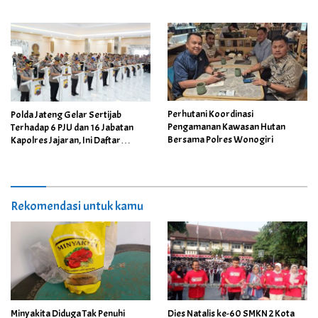
Berhasil Disita
AKBP Wahyu Sulistyo
Perhutani Koordinasi
Polda Jateng Gelar Sertijab
Pengamanan Kawasan Hutan
Terhadap 6 PJU dan 16 Jabatan
Bersama Polres Wonogiri
Kapolres Jajaran, Ini Daftar
Namanya
Rekomendasi untuk kamu
Minyakita Diduga Tak Penuhi
Dies Natalis ke-60 SMKN 2 Kota