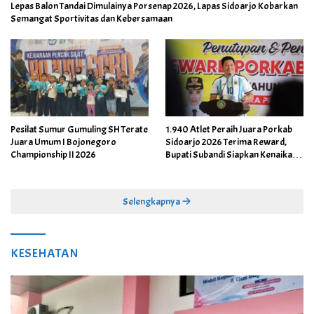
Lepas Balon Tandai Dimulainya Porsenap 2026, Lapas Sidoarjo Kobarkan
Semangat Sportivitas dan Kebersamaan
Pesilat Sumur Gumuling SH Terate
1.940 Atlet Peraih Juara Porkab
Juara Umum I Bojonegoro
Sidoarjo 2026 Terima Reward,
Championship II 2026
Bupati Subandi Siapkan Kenaikan
Bonus Porprov Jatim hingga Rp60
Juta
Selengkapnya
KESEHATAN