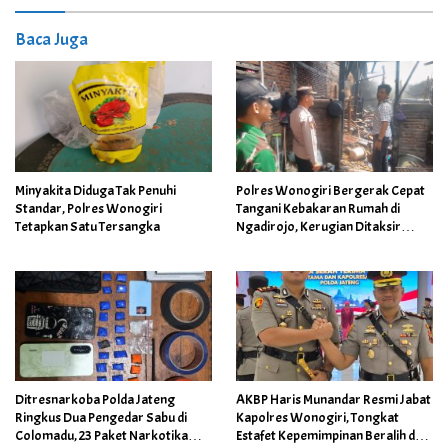
Baca Juga
Minyakita Diduga Tak Penuhi
Polres Wonogiri Bergerak Cepat
Standar, Polres Wonogiri
Tangani Kebakaran Rumah di
Tetapkan Satu Tersangka
Ngadirojo, Kerugian Ditaksir
Capai Rp100 Juta
Ditresnarkoba Polda Jateng
AKBP Haris Munandar Resmi Jabat
Ringkus Dua Pengedar Sabu di
Kapolres Wonogiri, Tongkat
Colomadu, 23 Paket Narkotika
Estafet Kepemimpinan Beralih dari