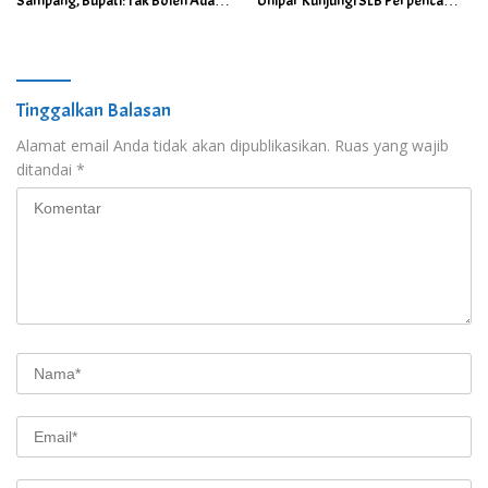
Sampang, Bupati: Tak Boleh Ada
Unipar Kunjungi SLB Perpenca
Anak Putus Sekolah Karena
Wuluhan
Kemiskinan
Tinggalkan Balasan
Alamat email Anda tidak akan dipublikasikan.
Ruas yang wajib
ditandai
*