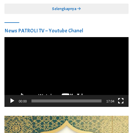
Selengkapnya
News PATROLI TV – Youtube Chanel
Pemutar
Video
00:00
17:04