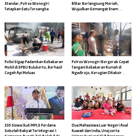
Standar, Polres Wonogiri
Blitar Berlangsung Meriah,
Tetapkan Satu Tersangka
Wujudkan Semangat Enam
Dekade Berkarya Membangun
Insan Unggul
Polisi Sigap Padamkan Kebakaran
Polres Wonogiri Bergerak Cepat
Mobil di SPBU Bulukerto, Berhasil
Tangani Kebakaran Rumah di
Cegah Api Meluas
Ngadirojo, Kerugian Ditaksir
Capai Rp100 Juta
335 Siswa Ikuti MPLS Perdana
Dua Mahasiswa Luar Negeri Asal
Sekolah Rakyat Terintegrasi 1
Kuwait dan India, Unej serta