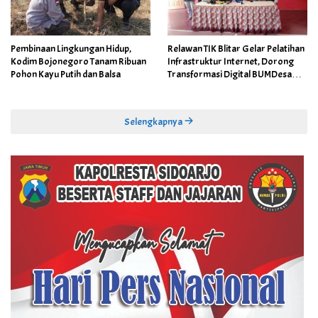
Pembinaan Lingkungan Hidup,
Relawan TIK Blitar Gelar Pelatihan
Kodim Bojonegoro Tanam Ribuan
Infrastruktur Internet, Dorong
Pohon Kayu Putih dan Balsa
Transformasi Digital BUMDesa
dan Pemerintahan Desa
Selengkapnya