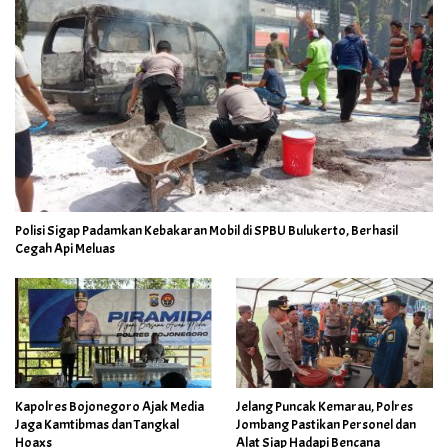
Polisi Sigap Padamkan Kebakaran Mobil di SPBU Bulukerto, Berhasil
Cegah Api Meluas
Kapolres Bojonegoro Ajak Media
Jelang Puncak Kemarau, Polres
Jaga Kamtibmas dan Tangkal
Jombang Pastikan Personel dan
Hoaxs
Alat Siap Hadapi Bencana