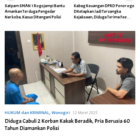
Satpam SMAN 1 Rogojampi Bantu
Kabag Keuangan DPRD Ponorogo
Amankan Terduga Pengedar
Ditetapkan Jadi Tersangka
Narkoba, Kasus Ditangani Polisi
Kejaksaan, Diduga Terima Fee
30%
HUKUM dan KRIMINAL
,
Wonogiri
12 Maret 2025
Diduga Cabuli 2 Korban Kakak Beradik, Pria Berusia 60
Tahun Diamankan Polisi