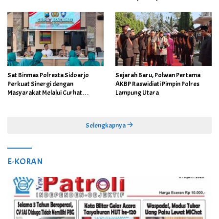
Sat Binmas Polresta Sidoarjo
Sejarah Baru, Polwan Pertama
Perkuat Sinergi dengan
AKBP Raswidiati Pimpin Polres
Masyarakat Melalui Curhat
Lampung Utara
Kamtibmas
Selengkapnya
E-KORAN