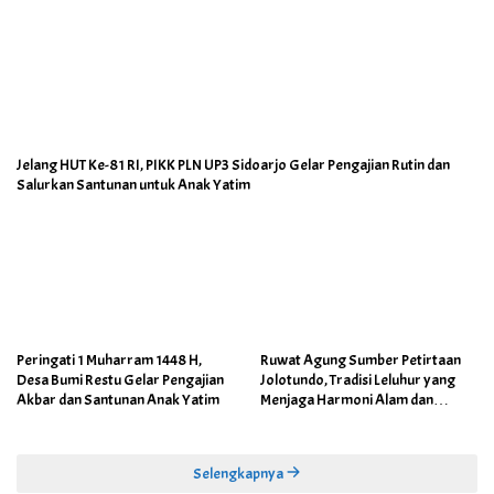
Jelang HUT Ke-81 RI, PIKK PLN UP3 Sidoarjo Gelar Pengajian Rutin dan
Salurkan Santunan untuk Anak Yatim
Peringati 1 Muharram 1448 H,
Ruwat Agung Sumber Petirtaan
Desa Bumi Restu Gelar Pengajian
Jolotundo, Tradisi Leluhur yang
Akbar dan Santunan Anak Yatim
Menjaga Harmoni Alam dan
Warisan Sejarah
Selengkapnya