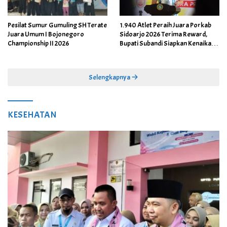
Pesilat Sumur Gumuling SH Terate
1.940 Atlet Peraih Juara Porkab
Juara Umum I Bojonegoro
Sidoarjo 2026 Terima Reward,
Championship II 2026
Bupati Subandi Siapkan Kenaikan
Bonus Porprov Jatim hingga Rp60
Juta
Selengkapnya
KESEHATAN