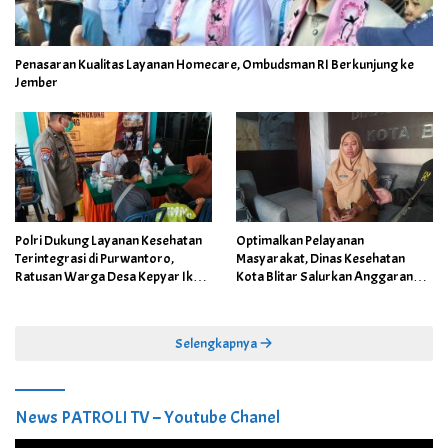
Penasaran Kualitas Layanan Homecare, Ombudsman RI Berkunjung ke
Jember
Polri Dukung Layanan Kesehatan
Optimalkan Pelayanan
Terintegrasi di Purwantoro,
Masyarakat, Dinas Kesehatan
Ratusan Warga Desa Kepyar Ikuti
Kota Blitar Salurkan Anggaran
Skrining Penyakit Gratis
DBBCHT Tahun 2026 untuk
Penguatan Puskesmas Kecamatan
Selengkapnya
News PATROLI TV – Youtube Chanel