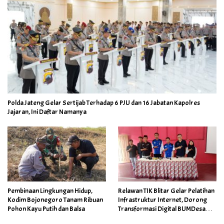
Polda Jateng Gelar Sertijab Terhadap 6 PJU dan 16 Jabatan Kapolres
Jajaran, Ini Daftar Namanya
Pembinaan Lingkungan Hidup,
Relawan TIK Blitar Gelar Pelatihan
Kodim Bojonegoro Tanam Ribuan
Infrastruktur Internet, Dorong
Pohon Kayu Putih dan Balsa
Transformasi Digital BUMDesa
dan Pemerintahan Desa