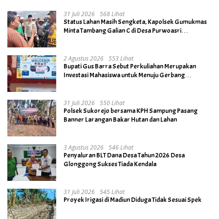
31 Juli 2026
568 Lihat
Status Lahan Masih Sengketa, Kapolsek Gumukmas
Minta Tambang Galian C di Desa Purwoasri
Dihentikan
2 Agustus 2026
553 Lihat
Bupati Gus Barra Sebut Perkuliahan Merupakan
Investasi Mahasiswa untuk Menuju Gerbang
Kesuksesan di Masa Depan
31 Juli 2026
550 Lihat
Polsek Sukorejo bersama KPH Sampung Pasang
Banner Larangan Bakar Hutan dan Lahan
3 Agustus 2026
546 Lihat
Penyaluran BLT Dana Desa Tahun 2026 Desa
Glonggong Sukses Tiada Kendala
31 Juli 2026
545 Lihat
Proyek Irigasi di Madiun Diduga Tidak Sesuai Spek