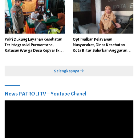
Polri Dukung Layanan Kesehatan
Optimalkan Pelayanan
Terintegrasi di Purwantoro,
Masyarakat, Dinas Kesehatan
Ratusan Warga Desa Kepyar Ikuti
Kota Blitar Salurkan Anggaran
Skrining Penyakit Gratis
DBBCHT Tahun 2026 untuk
Penguatan Puskesmas Kecamatan
Selengkapnya
News PATROLI TV – Youtube Chanel
Pemutar
Video