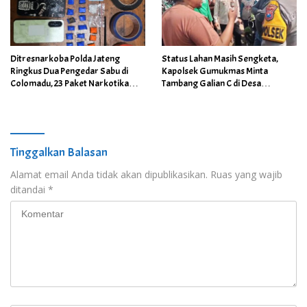
Ditresnarkoba Polda Jateng
Status Lahan Masih Sengketa,
Ringkus Dua Pengedar Sabu di
Kapolsek Gumukmas Minta
Colomadu, 23 Paket Narkotika
Tambang Galian C di Desa
Berhasil Disita
Purwoasri Dihentikan
Tinggalkan Balasan
Alamat email Anda tidak akan dipublikasikan.
Ruas yang wajib
ditandai
*