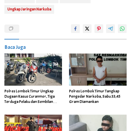
Ungkap Jaringan Narkoba
Baca Juga
Polres Lombok Timur Ungkap
Polres Lombok Timur Tangkap
Dugaan Kasus Curanmor, Tiga
Pengedar Narkoba, Sabu 33,45
Terduga Pelaku dan Sembilan
Gram Diamankan
Motor Diamankan