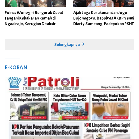
Polres Wonogiri Bergerak Cepat
Ajak Jaga Kerukunan dan Jogo
Tangani Kebakaran Rumah di
Bojonegoro, Kapolres AKBP Yenni
Ngadirojo, Kerugian Ditaksir
Diarty Sambangi Padepokan PSHT
Capai Rp100 Juta
Selengkapnya
E-KORAN