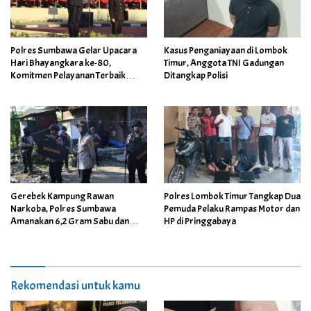
Polres Sumbawa Gelar Upacara
Kasus Penganiayaan di Lombok
Hari Bhayangkara ke-80,
Timur, Anggota TNI Gadungan
Komitmen Pelayanan Terbaik
Ditangkap Polisi
untuk Masyarakat
Gerebek Kampung Rawan
Polres Lombok Timur Tangkap Dua
Narkoba, Polres Sumbawa
Pemuda Pelaku Rampas Motor dan
Amanakan 6,2 Gram Sabu dan
HP di Pringgabaya
Tersangka
Rekomendasi untuk kamu