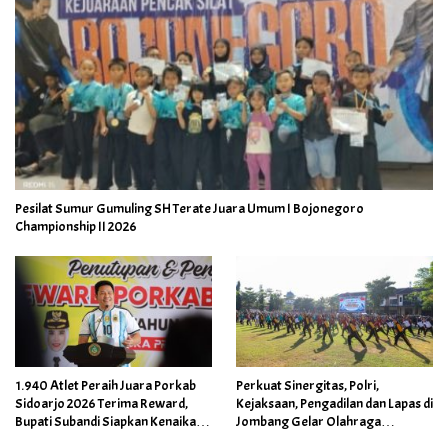
Pesilat Sumur Gumuling SH Terate Juara Umum I Bojonegoro
Championship II 2026
1.940 Atlet Peraih Juara Porkab
Perkuat Sinergitas, Polri,
Sidoarjo 2026 Terima Reward,
Kejaksaan, Pengadilan dan Lapas di
Bupati Subandi Siapkan Kenaikan
Jombang Gelar Olahraga
Bonus Porprov Jatim hingga Rp60
Bersama