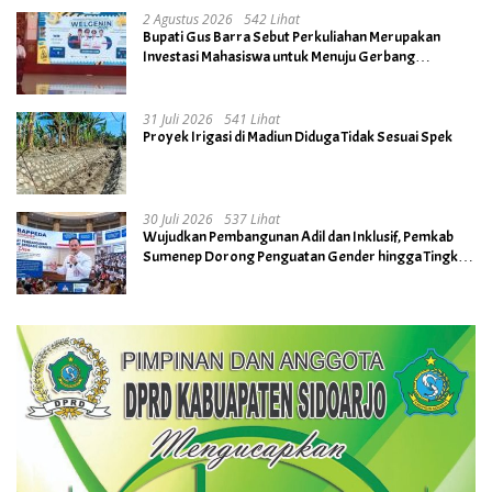
2 Agustus 2026
542 Lihat
Bupati Gus Barra Sebut Perkuliahan Merupakan
Investasi Mahasiswa untuk Menuju Gerbang
Kesuksesan di Masa Depan
31 Juli 2026
541 Lihat
Proyek Irigasi di Madiun Diduga Tidak Sesuai Spek
30 Juli 2026
537 Lihat
Wujudkan Pembangunan Adil dan Inklusif, Pemkab
Sumenep Dorong Penguatan Gender hingga Tingkat
Desa