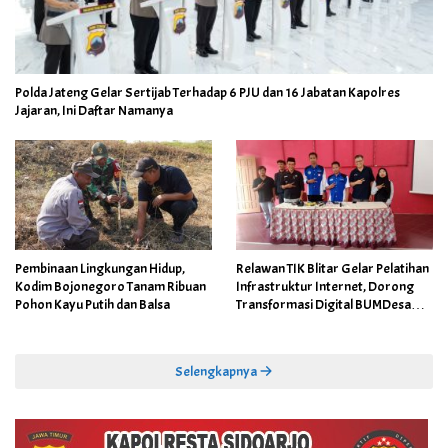
Polda Jateng Gelar Sertijab Terhadap 6 PJU dan 16 Jabatan Kapolres
Jajaran, Ini Daftar Namanya
Pembinaan Lingkungan Hidup,
Relawan TIK Blitar Gelar Pelatihan
Kodim Bojonegoro Tanam Ribuan
Infrastruktur Internet, Dorong
Pohon Kayu Putih dan Balsa
Transformasi Digital BUMDesa
dan Pemerintahan Desa
Selengkapnya