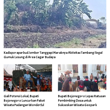
Kadisporaparbud Jember Tanggapi Maraknya Aktivitas Tambang Ilegal
Gumuk Lesung di Area Cagar Budaya
Gali Potensi Lokal, Bupati
Bupati Bojonegoro Lepas Ratusan
Bojonegoro Luncurkan Paket
Pembimbing Desa untuk
Wisata Padangan Wonderful
Sukseskan Wisata Geopark