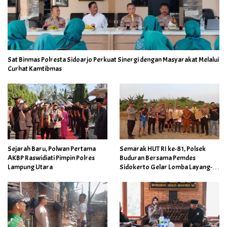
Sat Binmas Polresta Sidoarjo Perkuat Sinergi dengan Masyarakat Melalui
Curhat Kamtibmas
Sejarah Baru, Polwan Pertama
Semarak HUT RI ke-81, Polsek
AKBP Raswidiati Pimpin Polres
Buduran Bersama Pemdes
Lampung Utara
Sidokerto Gelar Lomba Layang-
Layang