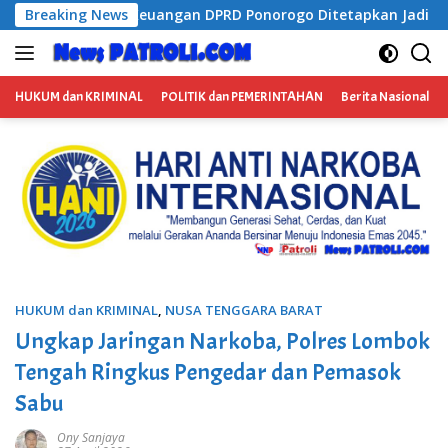
Langsung
o Ditetapkan Jadi Tersangka Kejaksaan, Diduga Terima Fee 3
Breaking News
ke
konten
HUKUM dan KRIMINAL
POLITIK dan PEMERINTAHAN
Berita Nasional
HUKUM dan KRIMINAL
,
NUSA TENGGARA BARAT
Ungkap Jaringan Narkoba, Polres Lombok
Tengah Ringkus Pengedar dan Pemasok
Sabu
Ony Sanjaya