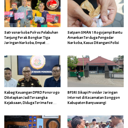
Satresnarkoba Polres Pelabuhan
Satpam SMAN 1 Rogojampi Bantu
Tanjung Perak Bongkar Tiga
Amankan Terduga Pengedar
Jaringan Narkoba, Empat
Narkoba, Kasus Ditangani Polisi
Tersangka Diamankan
Kabag Keuangan DPRD Ponorogo
BP3RI Sikapi Provider Jaringan
Ditetapkan Jadi Tersangka
Internet di Kecamatan Songgon
Kejaksaan, Diduga Terima Fee
Kabupaten Banyuwangi
30%