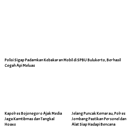
Polisi Sigap Padamkan Kebakaran Mobil di SPBU Bulukerto, Berhasil
Cegah Api Meluas
Kapolres Bojonegoro Ajak Media
Jelang Puncak Kemarau, Polres
Jaga Kamtibmas dan Tangkal
Jombang Pastikan Personel dan
Hoaxs
Alat Siap Hadapi Bencana