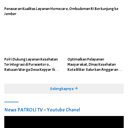
Penasaran Kualitas Layanan Homecare, Ombudsman RI Berkunjung ke
Jember
Polri Dukung Layanan Kesehatan
Optimalkan Pelayanan
Terintegrasi di Purwantoro,
Masyarakat, Dinas Kesehatan
Ratusan Warga Desa Kepyar Ikuti
Kota Blitar Salurkan Anggaran
Skrining Penyakit Gratis
DBBCHT Tahun 2026 untuk
Penguatan Puskesmas Kecamatan
Selengkapnya
News PATROLI TV – Youtube Chanel
Pemutar
Video