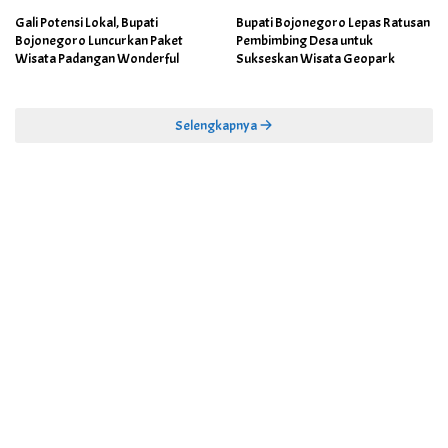
Gali Potensi Lokal, Bupati
Bupati Bojonegoro Lepas Ratusan
Bojonegoro Luncurkan Paket
Pembimbing Desa untuk
Wisata Padangan Wonderful
Sukseskan Wisata Geopark
Selengkapnya