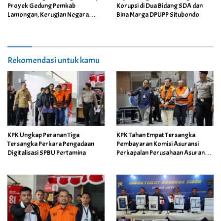
Proyek Gedung Pemkab
Korupsi di Dua Bidang SDA dan
Lamongan, Kerugian Negara
Bina Marga DPUPP Situbondo
Capai Rp35,7 Miliar
Rekomendasi untuk kamu
KPK Ungkap Peranan Tiga
KPK Tahan Empat Tersangka
Tersangka Perkara Pengadaan
Pembayaran Komisi Asuransi
Digitalisasi SPBU Pertamina
Perkapalan Perusahaan Asuransi
BUMN