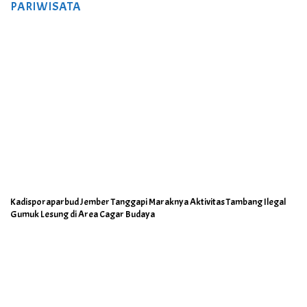
PARIWISATA
Kadisporaparbud Jember Tanggapi Maraknya Aktivitas Tambang Ilegal
Gumuk Lesung di Area Cagar Budaya