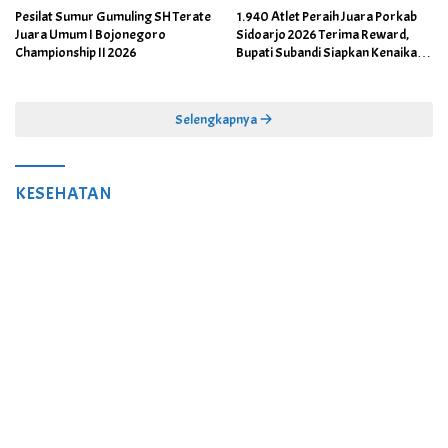
Pesilat Sumur Gumuling SH Terate
1.940 Atlet Peraih Juara Porkab
Juara Umum I Bojonegoro
Sidoarjo 2026 Terima Reward,
Championship II 2026
Bupati Subandi Siapkan Kenaikan
Bonus Porprov Jatim hingga Rp60
Juta
Selengkapnya
KESEHATAN