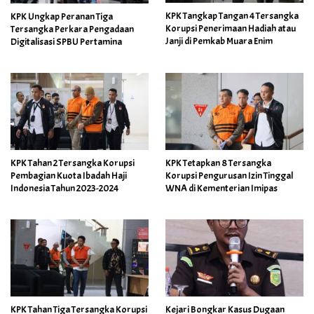
KPK Tangkap Tangan 4 Tersangka
KPK Ungkap Peranan Tiga
Korupsi Penerimaan Hadiah atau
Tersangka Perkara Pengadaan
Janji di Pemkab Muara Enim
Digitalisasi SPBU Pertamina
KPK Tahan 2 Tersangka Korupsi
KPK Tetapkan 8 Tersangka
Pembagian Kuota Ibadah Haji
Korupsi Pengurusan Izin Tinggal
Indonesia Tahun 2023-2024
WNA di Kementerian Imipas
KPK Tahan Tiga Tersangka Korupsi
Kejari Bongkar Kasus Dugaan