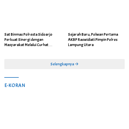
Sat Binmas Polresta Sidoarjo
Sejarah Baru, Polwan Pertama
Perkuat Sinergi dengan
AKBP Raswidiati Pimpin Polres
Masyarakat Melalui Curhat
Lampung Utara
Kamtibmas
Selengkapnya
E-KORAN