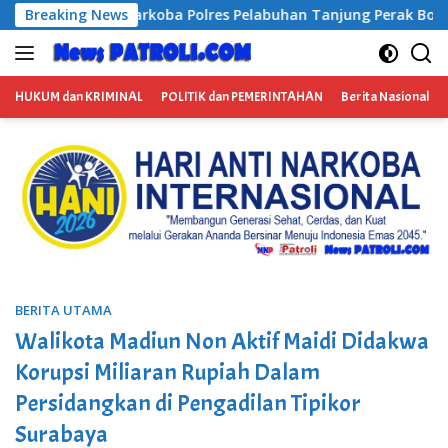
Langsung
es Pelabuhan Tanjung Perak Bongkar Tiga Jaringan Narkoba, 
Breaking News
ke
konten
HUKUM dan KRIMINAL
POLITIK dan PEMERINTAHAN
Berita Nasional
BERITA UTAMA
Walikota Madiun Non Aktif Maidi Didakwa
Korupsi Miliaran Rupiah Dalam
Persidangkan di Pengadilan Tipikor
Surabaya