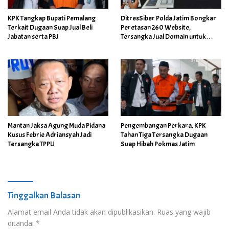
KPK Tangkap Bupati Pemalang
DitresSiber Polda Jatim Bongkar
Terkait Dugaan Suap Jual Beli
Peretasan 260 Website,
Jabatan serta PBJ
Tersangka Jual Domain untuk
Promosi Judi Online
Mantan Jaksa Agung Muda Pidana
Pengembangan Perkara, KPK
Kusus Febrie Adriansyah Jadi
Tahan Tiga Tersangka Dugaan
Tersangka TPPU
Suap Hibah Pokmas Jatim
Tinggalkan Balasan
Alamat email Anda tidak akan dipublikasikan.
Ruas yang wajib
ditandai
*