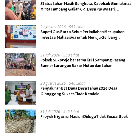
Status Lahan Masih Sengketa, Kapolsek Gumukmas
Minta Tambang Galian C di Desa Purwoasri
Dihentikan
2 Agustus 2026
553 Lihat
Bupati Gus Barra Sebut Perkuliahan Merupakan
Investasi Mahasiswa untuk Menuju Gerbang
Kesuksesan di Masa Depan
31 Juli 2026
550 Lihat
Polsek Sukorejo bersama KPH Sampung Pasang
Banner Larangan Bakar Hutan dan Lahan
3 Agustus 2026
546 Lihat
Penyaluran BLT Dana Desa Tahun 2026 Desa
Glonggong Sukses Tiada Kendala
31 Juli 2026
545 Lihat
Proyek Irigasi di Madiun Diduga Tidak Sesuai Spek