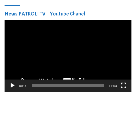
News PATROLI TV – Youtube Chanel
Pemutar
Video
00:00
17:04