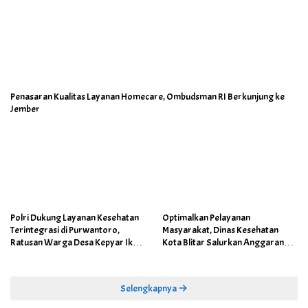
Penasaran Kualitas Layanan Homecare, Ombudsman RI Berkunjung ke
Jember
Polri Dukung Layanan Kesehatan
Optimalkan Pelayanan
Terintegrasi di Purwantoro,
Masyarakat, Dinas Kesehatan
Ratusan Warga Desa Kepyar Ikuti
Kota Blitar Salurkan Anggaran
Skrining Penyakit Gratis
DBBCHT Tahun 2026 untuk
Penguatan Puskesmas Kecamatan
Selengkapnya