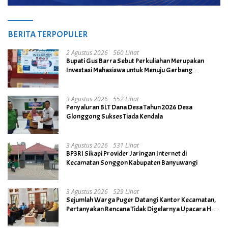
BERITA TERPOPULER
2 Agustus 2026
560 Lihat
Bupati Gus Barra Sebut Perkuliahan Merupakan
Investasi Mahasiswa untuk Menuju Gerbang
Kesuksesan di Masa Depan
3 Agustus 2026
552 Lihat
Penyaluran BLT Dana Desa Tahun 2026 Desa
Glonggong Sukses Tiada Kendala
3 Agustus 2026
531 Lihat
BP3RI Sikapi Provider Jaringan Internet di
Kecamatan Songgon Kabupaten Banyuwangi
3 Agustus 2026
529 Lihat
Sejumlah Warga Puger Datangi Kantor Kecamatan,
Pertanyakan Rencana Tidak Digelarnya Upacara HUT
RI ke- 81