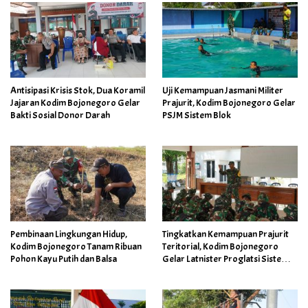
Antisipasi Krisis Stok, Dua Koramil
Uji Kemampuan Jasmani Militer
Jajaran Kodim Bojonegoro Gelar
Prajurit, Kodim Bojonegoro Gelar
Bakti Sosial Donor Darah
PSJM Sistem Blok
Pembinaan Lingkungan Hidup,
Tingkatkan Kemampuan Prajurit
Kodim Bojonegoro Tanam Ribuan
Teritorial, Kodim Bojonegoro
Pohon Kayu Putih dan Balsa
Gelar Latnister Proglatsi Sistem
Blok Ketahanan Pangan Terpadu