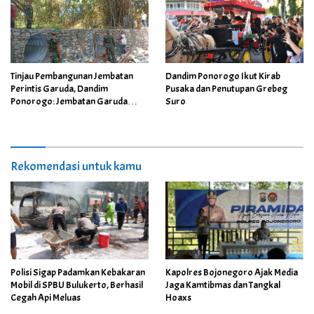
Tinjau Pembangunan Jembatan
Dandim Ponorogo Ikut Kirab
Perintis Garuda, Dandim
Pusaka dan Penutupan Grebeg
Ponorogo: Jembatan Garuda
Suro
Wujudkan Impian Warga
Rekomendasi untuk kamu
Polisi Sigap Padamkan Kebakaran
Kapolres Bojonegoro Ajak Media
Mobil di SPBU Bulukerto, Berhasil
Jaga Kamtibmas dan Tangkal
Cegah Api Meluas
Hoaxs