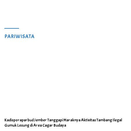
PARIWISATA
Kadisporaparbud Jember Tanggapi Maraknya Aktivitas Tambang Ilegal
Gumuk Lesung di Area Cagar Budaya