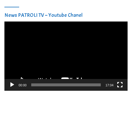
News PATROLI TV – Youtube Chanel
Pemutar
Video
00:00
17:04