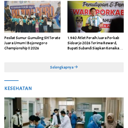
Pesilat Sumur Gumuling SH Terate
1.940 Atlet Peraih Juara Porkab
Juara Umum I Bojonegoro
Sidoarjo 2026 Terima Reward,
Championship II 2026
Bupati Subandi Siapkan Kenaikan
Bonus Porprov Jatim hingga Rp60
Juta
Selengkapnya
KESEHATAN