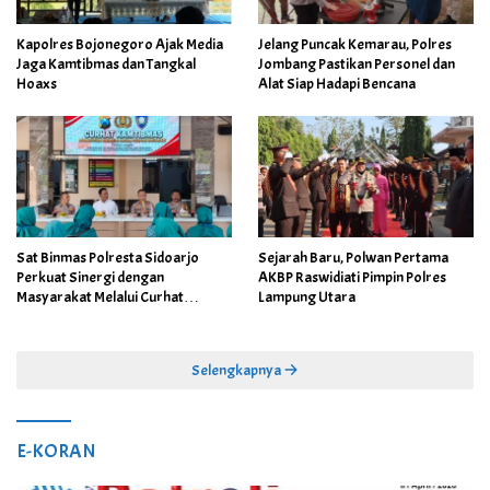
Kapolres Bojonegoro Ajak Media
Jelang Puncak Kemarau, Polres
Jaga Kamtibmas dan Tangkal
Jombang Pastikan Personel dan
Hoaxs
Alat Siap Hadapi Bencana
Sat Binmas Polresta Sidoarjo
Sejarah Baru, Polwan Pertama
Perkuat Sinergi dengan
AKBP Raswidiati Pimpin Polres
Masyarakat Melalui Curhat
Lampung Utara
Kamtibmas
Selengkapnya
E-KORAN