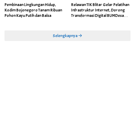
Pembinaan Lingkungan Hidup,
Relawan TIK Blitar Gelar Pelatihan
Kodim Bojonegoro Tanam Ribuan
Infrastruktur Internet, Dorong
Pohon Kayu Putih dan Balsa
Transformasi Digital BUMDesa
dan Pemerintahan Desa
Selengkapnya