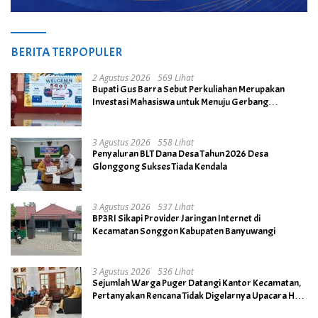
BERITA TERPOPULER
2 Agustus 2026
569 Lihat
Bupati Gus Barra Sebut Perkuliahan Merupakan
Investasi Mahasiswa untuk Menuju Gerbang
Kesuksesan di Masa Depan
3 Agustus 2026
558 Lihat
Penyaluran BLT Dana Desa Tahun 2026 Desa
Glonggong Sukses Tiada Kendala
3 Agustus 2026
537 Lihat
BP3RI Sikapi Provider Jaringan Internet di
Kecamatan Songgon Kabupaten Banyuwangi
3 Agustus 2026
536 Lihat
Sejumlah Warga Puger Datangi Kantor Kecamatan,
Pertanyakan Rencana Tidak Digelarnya Upacara HUT
RI ke- 81