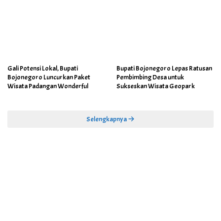
Gali Potensi Lokal, Bupati
Bupati Bojonegoro Lepas Ratusan
Bojonegoro Luncurkan Paket
Pembimbing Desa untuk
Wisata Padangan Wonderful
Sukseskan Wisata Geopark
Selengkapnya