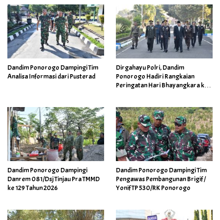
Dandim Ponorogo Dampingi Tim
Dirgahayu Polri, Dandim
Analisa Informasi dari Pusterad
Ponorogo Hadiri Rangkaian
Peringatan Hari Bhayangkara ke-
80
Dandim Ponorogo Dampingi
Dandim Ponorogo Dampingi Tim
Danrem 081/Dsj Tinjau Pra TMMD
Pengawas Pembangunan Brigif /
ke 129 Tahun 2026
Yonif TP 530/RK Ponorogo