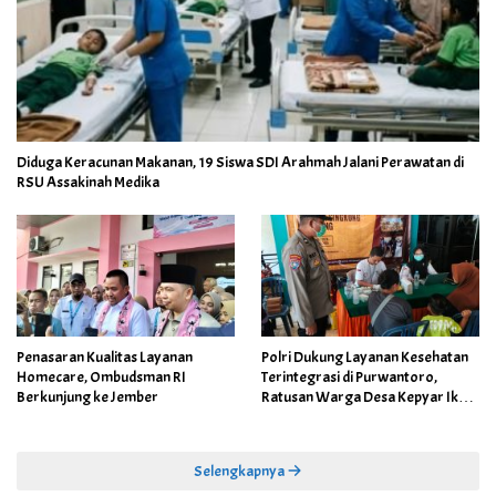
Diduga Keracunan Makanan, 19 Siswa SDI Arahmah Jalani Perawatan di
RSU Assakinah Medika
Penasaran Kualitas Layanan
Polri Dukung Layanan Kesehatan
Homecare, Ombudsman RI
Terintegrasi di Purwantoro,
Berkunjung ke Jember
Ratusan Warga Desa Kepyar Ikuti
Skrining Penyakit Gratis
Selengkapnya