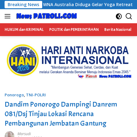
Langsung
Diduga Gelar Yoga Retreat dan Menjadi Instruktur Meditasi
Breaking News
ke
konten
HUKUM dan KRIMINAL
POLITIK dan PEMERINTAHAN
Berita Nasional
Ponorogo
,
TNI-POLRI
Dandim Ponorogo Dampingi Danrem
081/Dsj Tinjau Lokasi Rencana
Pembangunan Jembatan Gantung
Marsudi