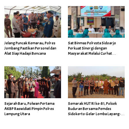
Jelang Puncak Kemarau, Polres
Sat Binmas Polresta Sidoarjo
Jombang Pastikan Personel dan
Perkuat Sinergi dengan
Alat Siap Hadapi Bencana
Masyarakat Melalui Curhat
Kamtibmas
Sejarah Baru, Polwan Pertama
Semarak HUT RI ke-81, Polsek
AKBP Raswidiati Pimpin Polres
Buduran Bersama Pemdes
Lampung Utara
Sidokerto Gelar Lomba Layang-
Layang