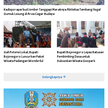
Kadisporaparbud Jember Tanggapi Maraknya Aktivitas Tambang Ilegal
Gumuk Lesung di Area Cagar Budaya
Gali Potensi Lokal, Bupati
Bupati Bojonegoro Lepas Ratusan
Bojonegoro Luncurkan Paket
Pembimbing Desa untuk
Wisata Padangan Wonderful
Sukseskan Wisata Geopark
Selengkapnya