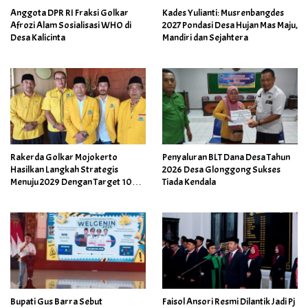
Anggota DPR RI Fraksi Golkar
Kades Yulianti: Musrenbangdes
Afrozi Alam Sosialisasi WHO di
2027 Pondasi Desa Hujan Mas Maju,
Desa Kalicinta
Mandiri dan Sejahtera
Rakerda Golkar Mojokerto
Penyaluran BLT Dana Desa Tahun
Hasilkan Langkah Strategis
2026 Desa Glonggong Sukses
Menuju 2029 Dengan Target 10
Tiada Kendala
Kursi Dewan
Bupati Gus Barra Sebut
Faisol Ansori Resmi Dilantik Jadi Pj