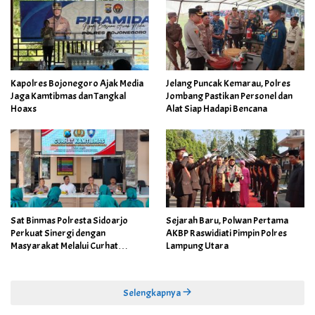
Kapolres Bojonegoro Ajak Media
Jelang Puncak Kemarau, Polres
Jaga Kamtibmas dan Tangkal
Jombang Pastikan Personel dan
Hoaxs
Alat Siap Hadapi Bencana
Sat Binmas Polresta Sidoarjo
Sejarah Baru, Polwan Pertama
Perkuat Sinergi dengan
AKBP Raswidiati Pimpin Polres
Masyarakat Melalui Curhat
Lampung Utara
Kamtibmas
Selengkapnya