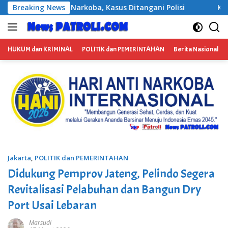
Langsung
ani Polisi
Breaking News
Kabag Keuangan DPRD Ponorogo Ditetapkan
ke
konten
HUKUM dan KRIMINAL
POLITIK dan PEMERINTAHAN
Berita Nasional
Jakarta
,
POLITIK dan PEMERINTAHAN
Didukung Pemprov Jateng, Pelindo Segera
Revitalisasi Pelabuhan dan Bangun Dry
Port Usai Lebaran
Marsudi