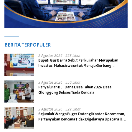
BERITA TERPOPULER
2 Agustus 2026
558 Lihat
Bupati Gus Barra Sebut Perkuliahan Merupakan
Investasi Mahasiswa untuk Menuju Gerbang
Kesuksesan di Masa Depan
3 Agustus 2026
550 Lihat
Penyaluran BLT Dana Desa Tahun 2026 Desa
Glonggong Sukses Tiada Kendala
3 Agustus 2026
529 Lihat
Sejumlah Warga Puger Datangi Kantor Kecamatan,
Pertanyakan Rencana Tidak Digelarnya Upacara HUT
RI ke- 81