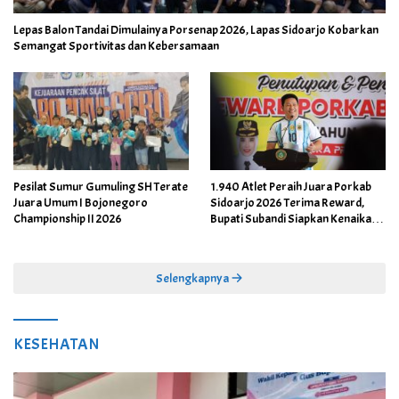
Lepas Balon Tandai Dimulainya Porsenap 2026, Lapas Sidoarjo Kobarkan
Semangat Sportivitas dan Kebersamaan
Pesilat Sumur Gumuling SH Terate
1.940 Atlet Peraih Juara Porkab
Juara Umum I Bojonegoro
Sidoarjo 2026 Terima Reward,
Championship II 2026
Bupati Subandi Siapkan Kenaikan
Bonus Porprov Jatim hingga Rp60
Juta
Selengkapnya
KESEHATAN