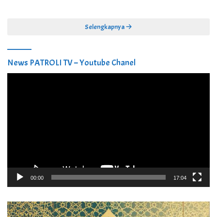
Skrining Penyakit Gratis
DBBCHT Tahun 2026 untuk
Penguatan Puskesmas Kecamatan
Selengkapnya
News PATROLI TV – Youtube Chanel
Pemutar
Video
00:00
17:04