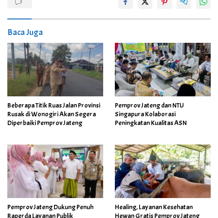
Baca Juga
Beberapa Titik Ruas Jalan Provinsi
Pemprov Jateng dan NTU
Rusak di Wonogiri Akan Segera
Singapura Kolaborasi
Diperbaiki Pemprov Jateng
Peningkatan Kualitas ASN
Pemprov Jateng Dukung Penuh
Healing, Layanan Kesehatan
Raperda Layanan Publik
Hewan Gratis Pemprov Jateng