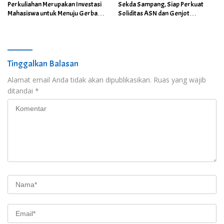
Perkuliahan Merupakan Investasi
Sekda Sampang, Siap Perkuat
Mahasiswa untuk Menuju Gerbang
Soliditas ASN dan Genjot
Kesuksesan di Masa Depan
Pelayanan Publik
Tinggalkan Balasan
Alamat email Anda tidak akan dipublikasikan.
Ruas yang wajib
ditandai
*