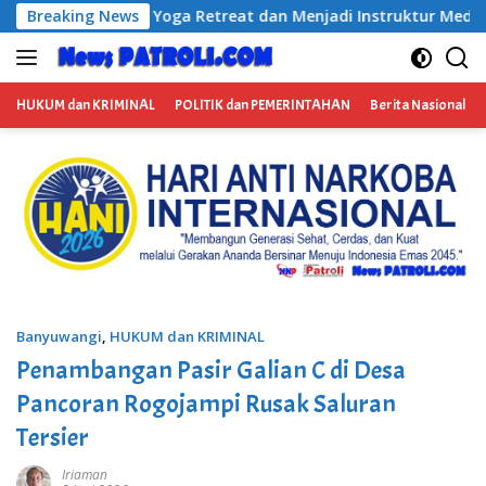
Langsung
 Retreat dan Menjadi Instruktur Meditasi
Breaking News
Satresnarkob
ke
konten
HUKUM dan KRIMINAL
POLITIK dan PEMERINTAHAN
Berita Nasional
Banyuwangi
,
HUKUM dan KRIMINAL
Penambangan Pasir Galian C di Desa
Pancoran Rogojampi Rusak Saluran
Tersier
Iriaman