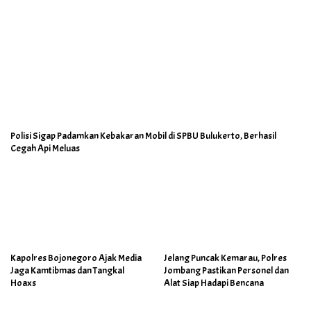
Polisi Sigap Padamkan Kebakaran Mobil di SPBU Bulukerto, Berhasil
Cegah Api Meluas
Kapolres Bojonegoro Ajak Media
Jelang Puncak Kemarau, Polres
Jaga Kamtibmas dan Tangkal
Jombang Pastikan Personel dan
Hoaxs
Alat Siap Hadapi Bencana