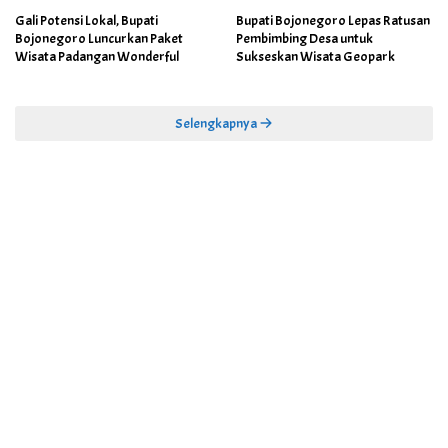
Gali Potensi Lokal, Bupati
Bupati Bojonegoro Lepas Ratusan
Bojonegoro Luncurkan Paket
Pembimbing Desa untuk
Wisata Padangan Wonderful
Sukseskan Wisata Geopark
Selengkapnya