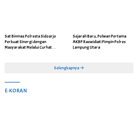
Sat Binmas Polresta Sidoarjo
Sejarah Baru, Polwan Pertama
Perkuat Sinergi dengan
AKBP Raswidiati Pimpin Polres
Masyarakat Melalui Curhat
Lampung Utara
Kamtibmas
Selengkapnya
E-KORAN