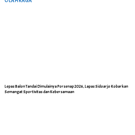
OLAHRAGA
Lepas Balon Tandai Dimulainya Porsenap 2026, Lapas Sidoarjo Kobarkan
Semangat Sportivitas dan Kebersamaan