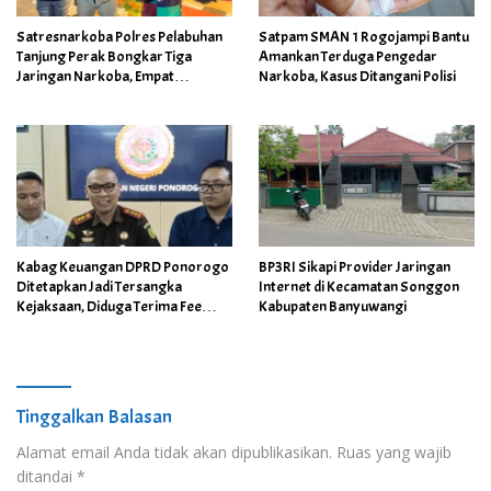
Satresnarkoba Polres Pelabuhan
Satpam SMAN 1 Rogojampi Bantu
Tanjung Perak Bongkar Tiga
Amankan Terduga Pengedar
Jaringan Narkoba, Empat
Narkoba, Kasus Ditangani Polisi
Tersangka Diamankan
Kabag Keuangan DPRD Ponorogo
BP3RI Sikapi Provider Jaringan
Ditetapkan Jadi Tersangka
Internet di Kecamatan Songgon
Kejaksaan, Diduga Terima Fee
Kabupaten Banyuwangi
30%
Tinggalkan Balasan
Alamat email Anda tidak akan dipublikasikan.
Ruas yang wajib
ditandai
*