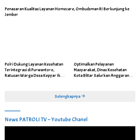
Penasaran Kualitas Layanan Homecare, Ombudsman RI Berkunjung ke
Jember
Polri Dukung Layanan Kesehatan
Optimalkan Pelayanan
Terintegrasi di Purwantoro,
Masyarakat, Dinas Kesehatan
Ratusan Warga Desa Kepyar Ikuti
Kota Blitar Salurkan Anggaran
Skrining Penyakit Gratis
DBBCHT Tahun 2026 untuk
Penguatan Puskesmas Kecamatan
Selengkapnya
News PATROLI TV – Youtube Chanel
Pemutar
Video