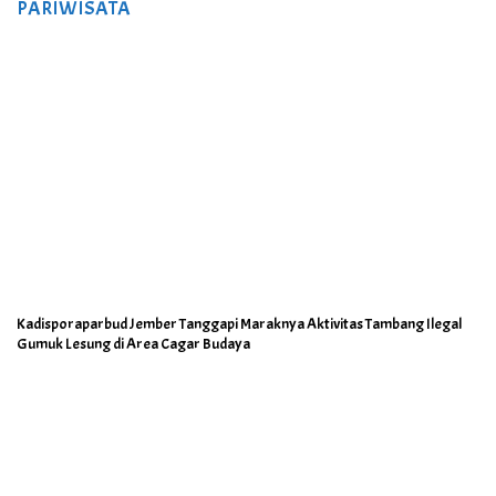
PARIWISATA
Kadisporaparbud Jember Tanggapi Maraknya Aktivitas Tambang Ilegal
Gumuk Lesung di Area Cagar Budaya