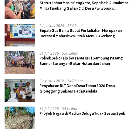
Status Lahan Masih Sengketa, Kapolsek Gumukmas
Minta Tambang Galian C di Desa Purwoasri
Dihentikan
2 Agustus 2026
554 Lihat
Bupati Gus Barra Sebut Perkuliahan Merupakan
Investasi Mahasiswa untuk Menuju Gerbang
Kesuksesan di Masa Depan
31 Juli 2026
550 Lihat
Polsek Sukorejo bersama KPH Sampung Pasang
Banner Larangan Bakar Hutan dan Lahan
3 Agustus 2026
547 Lihat
Penyaluran BLT Dana Desa Tahun 2026 Desa
Glonggong Sukses Tiada Kendala
31 Juli 2026
545 Lihat
Proyek Irigasi di Madiun Diduga Tidak Sesuai Spek