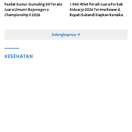
Pesilat Sumur Gumuling SH Terate
1.940 Atlet Peraih Juara Porkab
Juara Umum I Bojonegoro
Sidoarjo 2026 Terima Reward,
Championship II 2026
Bupati Subandi Siapkan Kenaikan
Bonus Porprov Jatim hingga Rp60
Juta
Selengkapnya
KESEHATAN