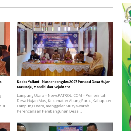
si
Kades Yulianti: Musrenbangdes 2027 Pondasi Desa Hujan
Mas Maju, Mandiri dan Sejahtera
g
Lampung Utara – NewsPATROLI.COM – Pemerintah
Desa Hujan Mas, Kecamatan Abung Barat, Kabupaten
 RI
Lampung Utara, menggelar Musyawarah
Perencanaan Pembangunan Desa…