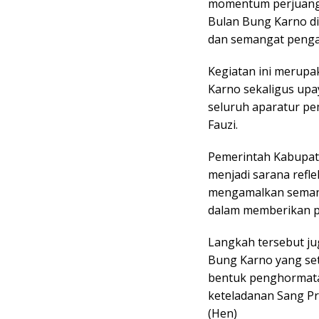
momentum perjuanga
Bulan Bung Karno d
dan semangat penga
Kegiatan ini merup
Karno sekaligus upa
seluruh aparatur p
Fauzi.
Pemerintah Kabupat
menjadi sarana refle
mengamalkan semang
dalam memberikan p
Langkah tersebut ju
Bung Karno yang set
bentuk penghormata
keteladanan Sang Pr
(Hen)