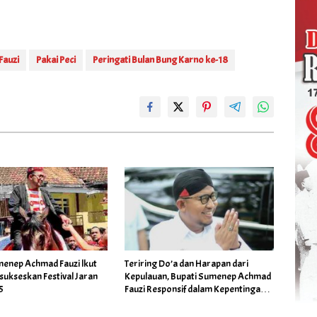
Fauzi
Pakai Peci
Peringati Bulan Bung Karno ke-18
menep Achmad Fauzi lkut
Teriring Do’a dan Harapan dari
ukseskan Festival Jaran
Kepulauan, Bupati Sumenep Achmad
5
Fauzi Responsif dalam Kepentingan
Masyarakat