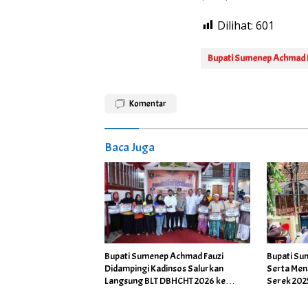
Dilihat:
601
Bupati Sumenep Achmad 
Komentar
Baca Juga
Bupati Sumenep Achmad Fauzi
Bupati Su
Didampingi Kadinsos Salurkan
Serta Mens
Langsung BLT DBHCHT 2026 ke
Serek 202
Petani dan Buruh Pabrik