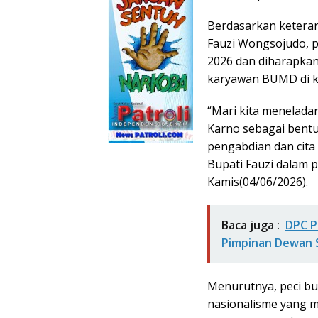
Berdasarkan keteran
Fauzi Wongsojudo, p
2026 dan diharapka
karyawan BUMD di 
“Mari kita menelad
Karno sebagai bent
pengabdian dan cita 
Bupati Fauzi dalam 
Kamis(04/06/2026).
Baca juga :
DPC P
Pimpinan Dewan Sy
Menurutnya, peci bu
nasionalisme yang 