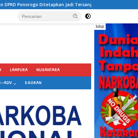
ersangka Kejaksaan, Diduga Terima Fee 30%
tutup
H
LAMPURA
NUSANTARA
 – ADV
E-KORAN