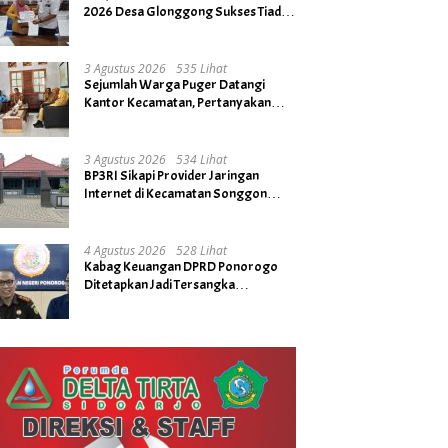
2026 Desa Glonggong Sukses Tiada
Kendala
3 Agustus 2026
535 Lihat
Sejumlah Warga Puger Datangi
Kantor Kecamatan, Pertanyakan
Rencana Tidak Digelarnya Upacara
HUT RI ke- 81
3 Agustus 2026
534 Lihat
BP3RI Sikapi Provider Jaringan
Internet di Kecamatan Songgon
Kabupaten Banyuwangi
4 Agustus 2026
528 Lihat
Kabag Keuangan DPRD Ponorogo
Ditetapkan Jadi Tersangka
Kejaksaan, Diduga Terima Fee 30%