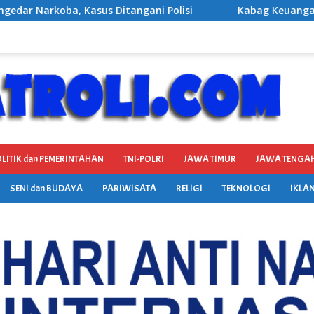
isi
Kabag Keuangan DPRD Ponorogo Ditetapkan Jadi T
LITIK dan PEMERINTAHAN
TNI-POLRI
JAWA TIMUR
JAWA TENGA
SENI dan BUDAYA
PARIWISATA
RELIGI
TEKNOLOGI
IKLAN