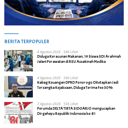
BERITA TERPOPULER
8 Agustus 2026
546 Lihat
Diduga Keracunan Makanan, 19 Siswa SDI Arahmah
Jalani Perawatan di RSU Assakinah Medika
4 Agustus 2026
540 Lihat
Kabag Keuangan DPRD Ponorogo Ditetapkan Jadi
Tersangka Kejaksaan, Diduga Terima Fee 30%
7 Agustus 2026
536 Lihat
Perumda DELTA TIRTA SIDOARJO mengucapkan
Dirgahayu Republik Indonesia ke-81