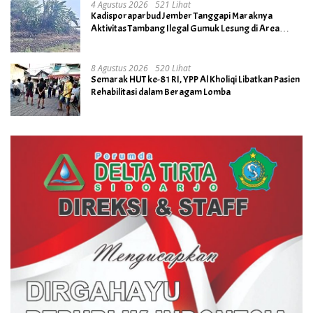
4 Agustus 2026
521 Lihat
Kadisporaparbud Jember Tanggapi Maraknya
Aktivitas Tambang Ilegal Gumuk Lesung di Area
Cagar Budaya
8 Agustus 2026
520 Lihat
Semarak HUT ke-81 RI, YPP Al Kholiqi Libatkan Pasien
Rehabilitasi dalam Beragam Lomba