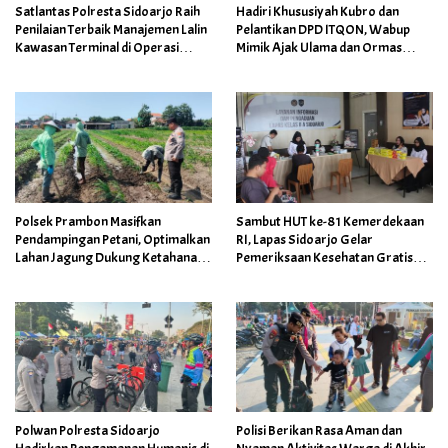
Satlantas Polresta Sidoarjo Raih
Hadiri Khususiyah Kubro dan
Penilaian Terbaik Manajemen Lalin
Pelantikan DPD ITQON, Wabup
Kawasan Terminal di Operasi
Mimik Ajak Ulama dan Ormas
Ketupat Semeru
Perkuat Sinergi Bangun Sidoarjo
Polsek Prambon Masifkan
Sambut HUT ke-81 Kemerdekaan
Pendampingan Petani, Optimalkan
RI, Lapas Sidoarjo Gelar
Lahan Jagung Dukung Ketahanan
Pemeriksaan Kesehatan Gratis
Pangan
bagi Masyarakat
Polwan Polresta Sidoarjo
Polisi Berikan Rasa Aman dan