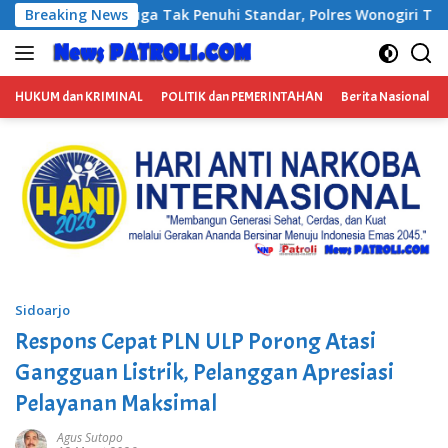
Langsung
Standar, Polres Wonogiri Tetapkan Satu Tersangka
Breaking News
Imi
ke
konten
HUKUM dan KRIMINAL
POLITIK dan PEMERINTAHAN
Berita Nasional
Sidoarjo
Respons Cepat PLN ULP Porong Atasi
Gangguan Listrik, Pelanggan Apresiasi
Pelayanan Maksimal
Agus Sutopo