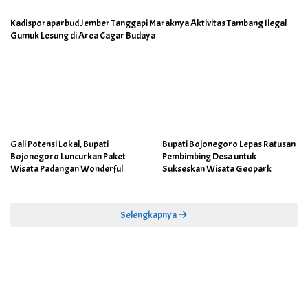
Kadisporaparbud Jember Tanggapi Maraknya Aktivitas Tambang Ilegal
Gumuk Lesung di Area Cagar Budaya
Gali Potensi Lokal, Bupati
Bupati Bojonegoro Lepas Ratusan
Bojonegoro Luncurkan Paket
Pembimbing Desa untuk
Wisata Padangan Wonderful
Sukseskan Wisata Geopark
Selengkapnya