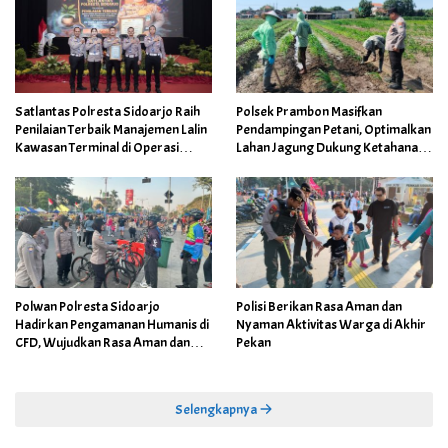
Satlantas Polresta Sidoarjo Raih
Polsek Prambon Masifkan
Penilaian Terbaik Manajemen Lalin
Pendampingan Petani, Optimalkan
Kawasan Terminal di Operasi
Lahan Jagung Dukung Ketahanan
Ketupat Semeru
Pangan
Polwan Polresta Sidoarjo
Polisi Berikan Rasa Aman dan
Hadirkan Pengamanan Humanis di
Nyaman Aktivitas Warga di Akhir
CFD, Wujudkan Rasa Aman dan
Pekan
Nyaman bagi Masyarakat
Selengkapnya