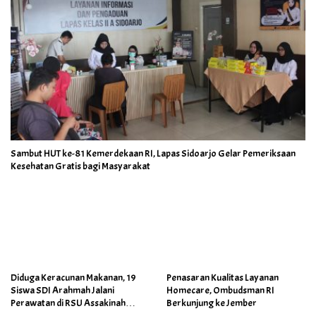
Sambut HUT ke-81 Kemerdekaan RI, Lapas Sidoarjo Gelar Pemeriksaan
Kesehatan Gratis bagi Masyarakat
Diduga Keracunan Makanan, 19
Penasaran Kualitas Layanan
Siswa SDI Arahmah Jalani
Homecare, Ombudsman RI
Perawatan di RSU Assakinah
Berkunjung ke Jember
Medika