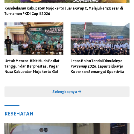
Kesebelasan Kabupaten Mojokerto Juara Grup C, Melaju ke 12 Besar di
Turnamen PKDI Cup II 2026
Untuk Mencari Bibit Muda Pesilat
Lepas Balon Tandai Dimulainya
Tangguh dan Berprestasi, Pagar
Porsenap 2026, Lapas Sidoarjo
Nusa Kabupaten Mojokerto Gelar
Kobarkan Semangat Sportivitas
Kejurcab II 2026
dan Kebersamaan
Selengkapnya
KESEHATAN