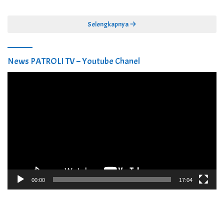
Selengkapnya
News PATROLI TV – Youtube Chanel
Pemutar
Video
00:00
17:04