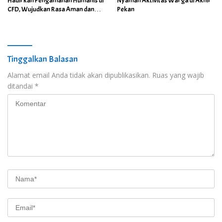
Hadirkan Pengamanan Humanis di
Nyaman Aktivitas Warga di Akhir
CFD, Wujudkan Rasa Aman dan
Pekan
Nyaman bagi Masyarakat
Tinggalkan Balasan
Alamat email Anda tidak akan dipublikasikan.
Ruas yang wajib
ditandai
*