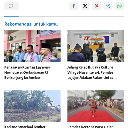
Rekomendasi untuk kamu
Penasaran Kualitas Layanan
Jelang Kirab Budaya Culture
Homecare, Ombudsman RI
Village Nusantara 4, Pemdes
Berkunjung ke Jember
Lojejer Adakan Rakor Lintas
Sektor
Kadisporaparbud Jember
Pemdes Kertonegoro Gelar