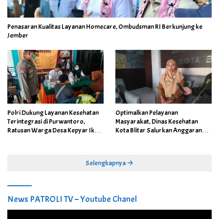
Penasaran Kualitas Layanan Homecare, Ombudsman RI Berkunjung ke
Jember
Polri Dukung Layanan Kesehatan
Optimalkan Pelayanan
Terintegrasi di Purwantoro,
Masyarakat, Dinas Kesehatan
Ratusan Warga Desa Kepyar Ikuti
Kota Blitar Salurkan Anggaran
Skrining Penyakit Gratis
DBBCHT Tahun 2026 untuk
Penguatan Puskesmas Kecamatan
Selengkapnya
News PATROLI TV – Youtube Chanel
Pemutar