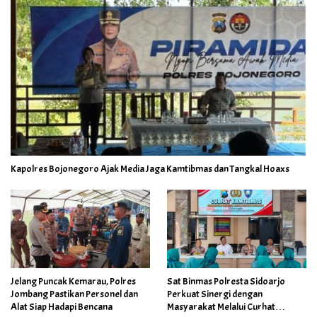
Kapolres Bojonegoro Ajak Media Jaga Kamtibmas dan Tangkal Hoaxs
Jelang Puncak Kemarau, Polres
Sat Binmas Polresta Sidoarjo
Jombang Pastikan Personel dan
Perkuat Sinergi dengan
Alat Siap Hadapi Bencana
Masyarakat Melalui Curhat