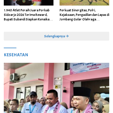
1.940 Atlet Peraih Juara Porkab
Perkuat Sinergitas, Polri,
Sidoarjo 2026 Terima Reward,
Kejaksaan, Pengadilan dan Lapas di
Bupati Subandi Siapkan Kenaikan
Jombang Gelar Olahraga
Bonus Porprov Jatim hingga Rp60
Bersama
Juta
Selengkapnya
KESEHATAN