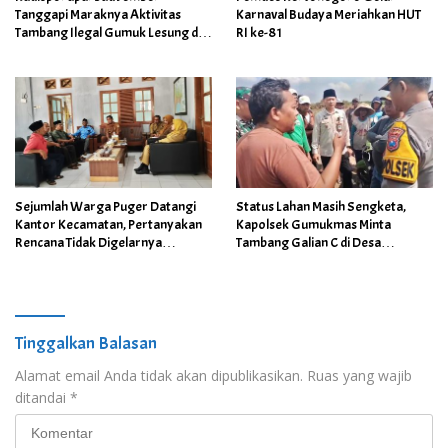
Tanggapi Maraknya Aktivitas
Karnaval Budaya Meriahkan HUT
Tambang Ilegal Gumuk Lesung di
RI ke-81
Area Cagar Budaya
Sejumlah Warga Puger Datangi
Status Lahan Masih Sengketa,
Kantor Kecamatan, Pertanyakan
Kapolsek Gumukmas Minta
Rencana Tidak Digelarnya
Tambang Galian C di Desa
Upacara HUT RI ke- 81
Purwoasri Dihentikan
Tinggalkan Balasan
Alamat email Anda tidak akan dipublikasikan.
Ruas yang wajib
ditandai
*