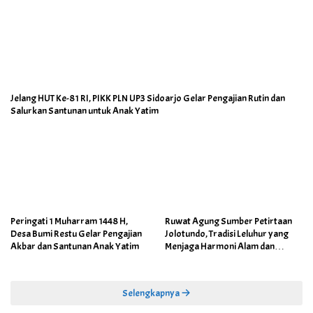
Jelang HUT Ke-81 RI, PIKK PLN UP3 Sidoarjo Gelar Pengajian Rutin dan
Salurkan Santunan untuk Anak Yatim
Peringati 1 Muharram 1448 H,
Ruwat Agung Sumber Petirtaan
Desa Bumi Restu Gelar Pengajian
Jolotundo, Tradisi Leluhur yang
Akbar dan Santunan Anak Yatim
Menjaga Harmoni Alam dan
Warisan Sejarah
Selengkapnya