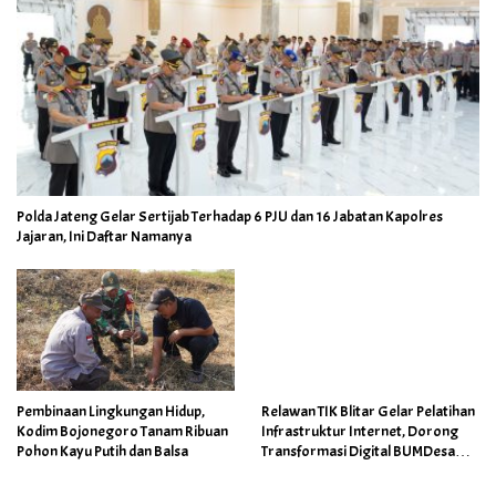
Polda Jateng Gelar Sertijab Terhadap 6 PJU dan 16 Jabatan Kapolres
Jajaran, Ini Daftar Namanya
Pembinaan Lingkungan Hidup,
Relawan TIK Blitar Gelar Pelatihan
Kodim Bojonegoro Tanam Ribuan
Infrastruktur Internet, Dorong
Pohon Kayu Putih dan Balsa
Transformasi Digital BUMDesa
dan Pemerintahan Desa