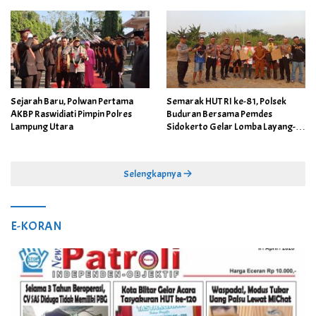
Kamtibmas
Sejarah Baru, Polwan Pertama
Semarak HUT RI ke-81, Polsek
AKBP Raswidiati Pimpin Polres
Buduran Bersama Pemdes
Lampung Utara
Sidokerto Gelar Lomba Layang-
Layang
Selengkapnya
E-KORAN