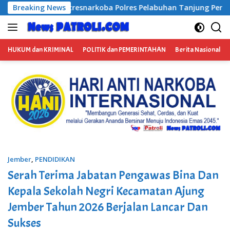
Langsung
Pelabuhan Tanjung Perak Bongkar Tiga Jaringan Narkoba, Emp
Breaking News
ke
konten
HUKUM dan KRIMINAL
POLITIK dan PEMERINTAHAN
Berita Nasional
Jember
,
PENDIDIKAN
Serah Terima Jabatan Pengawas Bina Dan
Kepala Sekolah Negri Kecamatan Ajung
Jember Tahun 2026 Berjalan Lancar Dan
Sukses