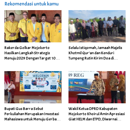
Rekomendasi untuk kamu
Rakerda Golkar Mojokerto
Selalu Istiqomah, Jamaah Majelis
Hasilkan Langkah Strategis
Khotmil Qur’an dan Kenduri
Menuju 2029 Dengan Target 10
Tumpeng Rutin Kirim Doa di
Kursi Dewan
Makam Mbah Sentono
Bupati Gus Barra Sebut
Wakil Ketua DPRD Kabupaten
Perkuliahan Merupakan Investasi
Mojokerto Khoirul Amin Apresiasi
Mahasiswa untuk Menuju Gerbang
Giat HELM dan ETPD, Diwarnai
Kesuksesan di Masa Depan
Undian Wajib Pajak Patuh