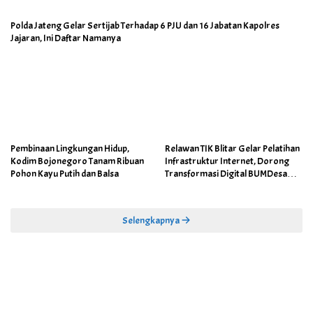
Polda Jateng Gelar Sertijab Terhadap 6 PJU dan 16 Jabatan Kapolres
Jajaran, Ini Daftar Namanya
Pembinaan Lingkungan Hidup,
Relawan TIK Blitar Gelar Pelatihan
Kodim Bojonegoro Tanam Ribuan
Infrastruktur Internet, Dorong
Pohon Kayu Putih dan Balsa
Transformasi Digital BUMDesa
dan Pemerintahan Desa
Selengkapnya