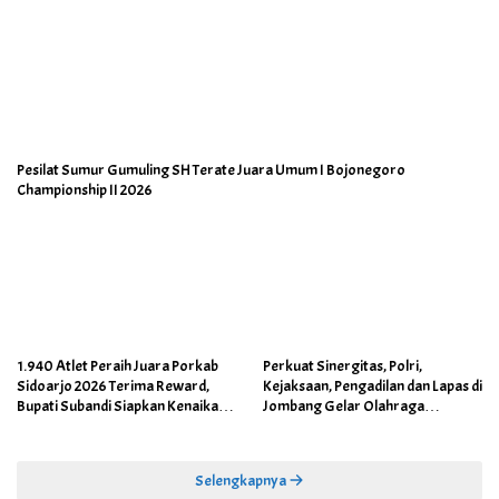
Pesilat Sumur Gumuling SH Terate Juara Umum I Bojonegoro
Championship II 2026
1.940 Atlet Peraih Juara Porkab
Perkuat Sinergitas, Polri,
Sidoarjo 2026 Terima Reward,
Kejaksaan, Pengadilan dan Lapas di
Bupati Subandi Siapkan Kenaikan
Jombang Gelar Olahraga
Bonus Porprov Jatim hingga Rp60
Bersama
Juta
Selengkapnya