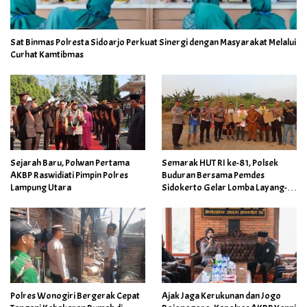
Sat Binmas Polresta Sidoarjo Perkuat Sinergi dengan Masyarakat Melalui
Curhat Kamtibmas
Sejarah Baru, Polwan Pertama
Semarak HUT RI ke-81, Polsek
AKBP Raswidiati Pimpin Polres
Buduran Bersama Pemdes
Lampung Utara
Sidokerto Gelar Lomba Layang-
Layang
Polres Wonogiri Bergerak Cepat
Ajak Jaga Kerukunan dan Jogo