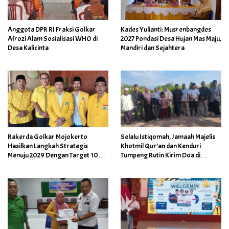
Anggota DPR RI Fraksi Golkar
Kades Yulianti: Musrenbangdes
Afrozi Alam Sosialisasi WHO di
2027 Pondasi Desa Hujan Mas Maju,
Desa Kalicinta
Mandiri dan Sejahtera
Rakerda Golkar Mojokerto
Selalu Istiqomah, Jamaah Majelis
Hasilkan Langkah Strategis
Khotmil Qur’an dan Kenduri
Menuju 2029 Dengan Target 10
Tumpeng Rutin Kirim Doa di
Kursi Dewan
Makam Mbah Sentono