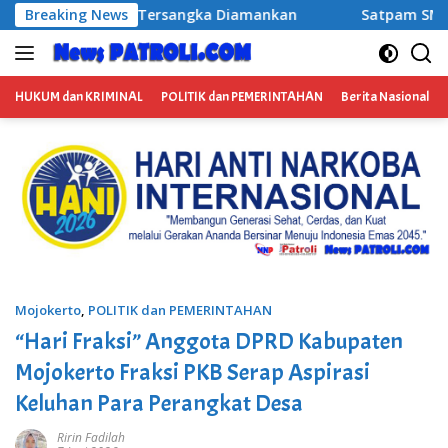
Langsung
a Diamankan
Breaking News
Satpam SMAN 1 Rogojampi Bantu Amankan 
ke
konten
HUKUM dan KRIMINAL
POLITIK dan PEMERINTAHAN
Berita Nasional
Mojokerto
,
POLITIK dan PEMERINTAHAN
“Hari Fraksi” Anggota DPRD Kabupaten
Mojokerto Fraksi PKB Serap Aspirasi
Keluhan Para Perangkat Desa
Ririn Fadilah