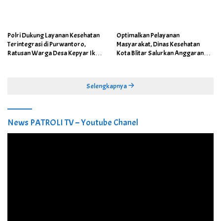
Polri Dukung Layanan Kesehatan
Optimalkan Pelayanan
Terintegrasi di Purwantoro,
Masyarakat, Dinas Kesehatan
Ratusan Warga Desa Kepyar Ikuti
Kota Blitar Salurkan Anggaran
Skrining Penyakit Gratis
DBBCHT Tahun 2026 untuk
Penguatan Puskesmas Kecamatan
Selengkapnya
News PATROLI TV – Youtube Chanel
Pemutar
Video