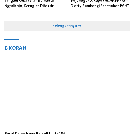
Tangani Kebakaran Rumah di
Bojonegoro, Kapolres AKBP Yenni
Ngadirojo, Kerugian Ditaksir
Diarty Sambangi Padepokan PSHT
Capai Rp100 Juta
Selengkapnya
E-KORAN
Surat Kabar News Patroli Edisi – 254