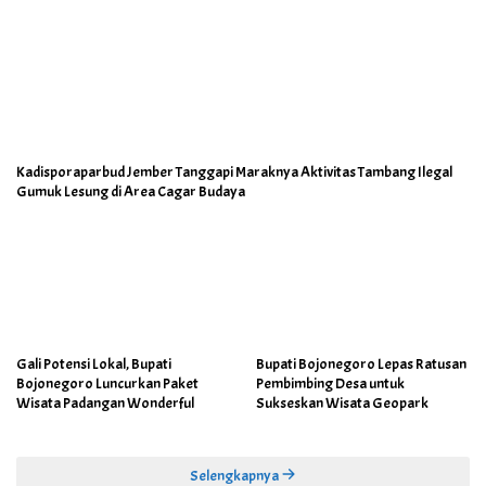
Kadisporaparbud Jember Tanggapi Maraknya Aktivitas Tambang Ilegal
Gumuk Lesung di Area Cagar Budaya
Gali Potensi Lokal, Bupati
Bupati Bojonegoro Lepas Ratusan
Bojonegoro Luncurkan Paket
Pembimbing Desa untuk
Wisata Padangan Wonderful
Sukseskan Wisata Geopark
Selengkapnya