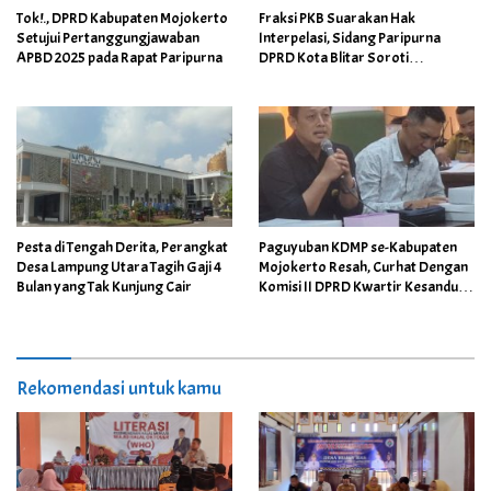
Tok!., DPRD Kabupaten Mojokerto
Fraksi PKB Suarakan Hak
Setujui Pertanggungjawaban
Interpelasi, Sidang Paripurna
APBD 2025 pada Rapat Paripurna
DPRD Kota Blitar Soroti
Pertanggungjawaban APBD 2025
Pesta di Tengah Derita, Perangkat
Paguyuban KDMP se-Kabupaten
Desa Lampung Utara Tagih Gaji 4
Mojokerto Resah, Curhat Dengan
Bulan yang Tak Kunjung Cair
Komisi II DPRD Kwartir Kesandung
Masalah Hukum
Rekomendasi untuk kamu