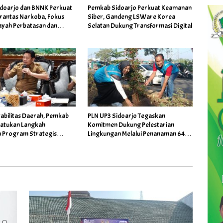
doarjo dan BNNK Perkuat
Pemkab Sidoarjo Perkuat Keamanan
erantas Narkoba, Fokus
Siber, Gandeng LSWare Korea
ayah Perbatasan dan
Selatan Dukung Transformasi Digital
awan
abilitas Daerah, Pemkab
PLN UP3 Sidoarjo Tegaskan
Satukan Langkah
Komitmen Dukung Pelestarian
 Program Strategis
Lingkungan Melalui Penanaman 644
Pohon Bersama Pemkab Sidoarjo