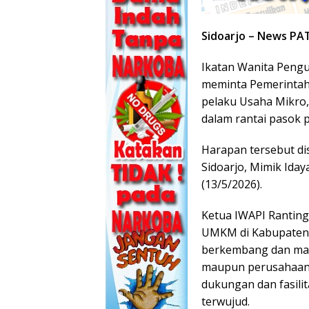
Sidoarjo – News PA
Ikatan Wanita Pengu
meminta Pemerintah
pelaku Usaha Mikro
dalam rantai pasok 
Harapan tersebut di
Sidoarjo, Mimik Iday
(13/5/2026).
Ketua IWAPI Ranting
UMKM di Kabupaten S
berkembang dan ma
maupun perusahaan 
dukungan dan fasili
terwujud.