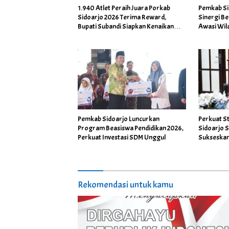
1.940 Atlet Peraih Juara Porkab
Pemkab Si
Sidoarjo 2026 Terima Reward,
Sinergi B
Bupati Subandi Siapkan Kenaikan
Awasi Wil
Bonus Porprov Jatim hingga Rp60
Daerah R
Juta
Pemkab Sidoarjo Luncurkan
Perkuat St
Program Beasiswa Pendidikan 2026,
Sidoarjo 
Perkuat Investasi SDM Unggul
Sukseskan
Nasional
Rekomendasi untuk kamu