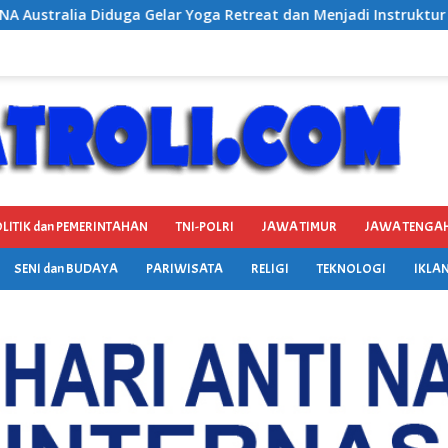
eat dan Menjadi Instruktur Meditasi
Satresnarkoba Pol
LITIK dan PEMERINTAHAN
TNI-POLRI
JAWA TIMUR
JAWA TENGA
SENI dan BUDAYA
PARIWISATA
RELIGI
TEKNOLOGI
IKLAN