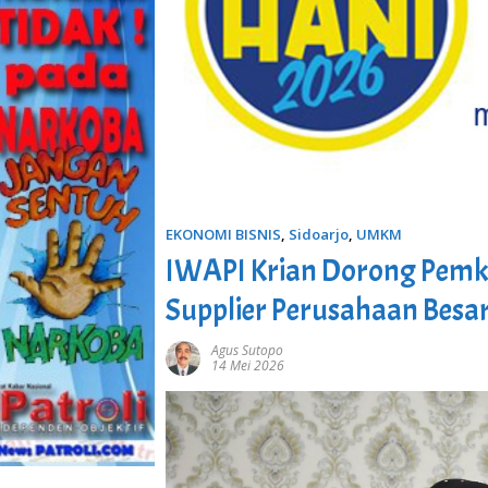
EKONOMI BISNIS
,
Sidoarjo
,
UMKM
IWAPI Krian Dorong Pemka
Supplier Perusahaan Besa
Agus Sutopo
14 Mei 2026