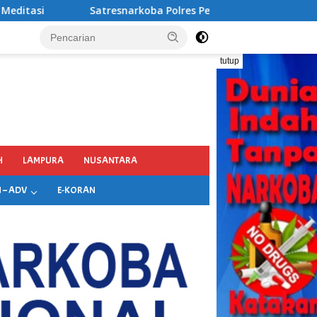
res Pelabuhan Tanjung Perak Bongkar Tiga Jaringan Narkoba
tutup
H
LAMPURA
NUSANTARA
 – ADV
E-KORAN