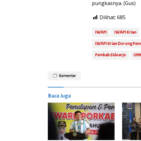
pungkasnya. (Gus)
Dilihat:
685
IWAPI
IWAPI Krian
IWAPI Krian Dorong Pemk
Pemkab Sidoarjo
UM
Komentar
Baca Juga