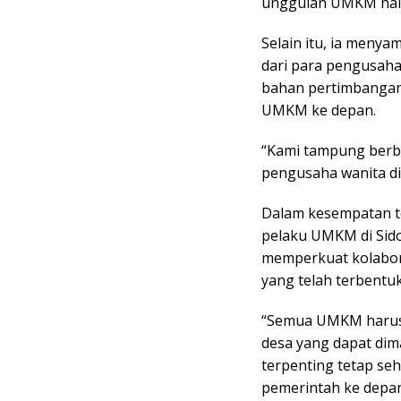
unggulan UMKM naik 
Selain itu, ia meny
dari para pengusaha
bahan pertimbangan
UMKM ke depan.
“Kami tampung berb
pengusaha wanita di
Dalam kesempatan te
pelaku UMKM di Sid
memperkuat kolabor
yang telah terbentuk
“Semua UMKM harus g
desa yang dapat di
terpenting tetap seh
pemerintah ke dep