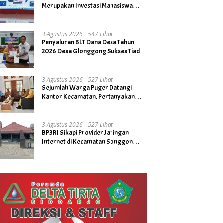
Merupakan Investasi Mahasiswa
untuk Menuju Gerbang Kesuksesan
di Masa Depan
3 Agustus 2026
547 Lihat
Penyaluran BLT Dana Desa Tahun
2026 Desa Glonggong Sukses Tiada
Kendala
3 Agustus 2026
527 Lihat
Sejumlah Warga Puger Datangi
Kantor Kecamatan, Pertanyakan
Rencana Tidak Digelarnya Upacara
HUT RI ke- 81
3 Agustus 2026
527 Lihat
BP3RI Sikapi Provider Jaringan
Internet di Kecamatan Songgon
Kabupaten Banyuwangi