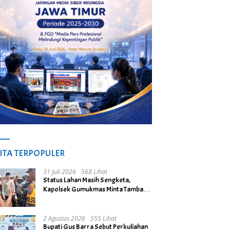
ITA TERPOPULER
31 Juli 2026
568 Lihat
Status Lahan Masih Sengketa,
Kapolsek Gumukmas Minta Tambang
Galian C di Desa Purwoasri
Dihentikan
2 Agustus 2026
555 Lihat
Bupati Gus Barra Sebut Perkuliahan