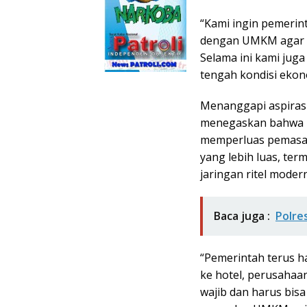
“Kami ingin pemerin
dengan UMKM agar U
Selama ini kami jug
tengah kondisi ekono
Menanggapi aspirasi
menegaskan bahwa P
memperluas pemas
yang lebih luas, te
jaringan ritel modern
Baca juga :
Polre
“Pemerintah terus 
ke hotel, perusaha
wajib dan harus bisa